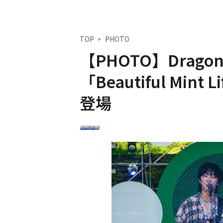
TOP
PHOTO
【PHOTO】Drag
「Beautiful Min
登場