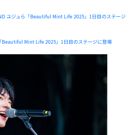
ND ユジュら「Beautiful Mint Life 2025」1日目のステージ
utiful Mint Life 2025」1日目のステージに登場