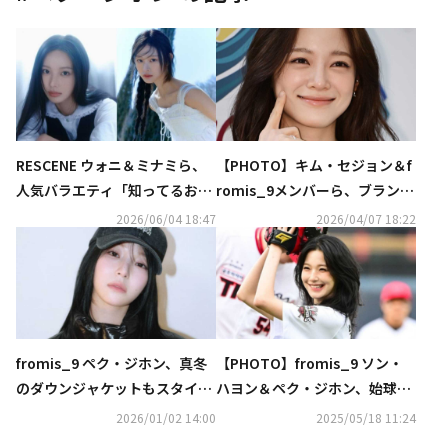
RESCENE ウォニ＆ミナミら、
【PHOTO】キム・セジョン＆f
人気バラエティ「知ってるお兄
romis_9メンバーら、ブランド
さん」に出演決定！
「LONGCHAMP」のイベントに
2026/06/04 18:47
2026/04/07 18:22
出席
fromis_9 ペク・ジホン、真冬
【PHOTO】fromis_9 ソン・
のダウンジャケットもスタイリ
ハヨン＆ペク・ジホン、始球・
ッシュに
始打式に登場…キュートな笑顔
2026/01/02 14:00
2025/05/18 11:24