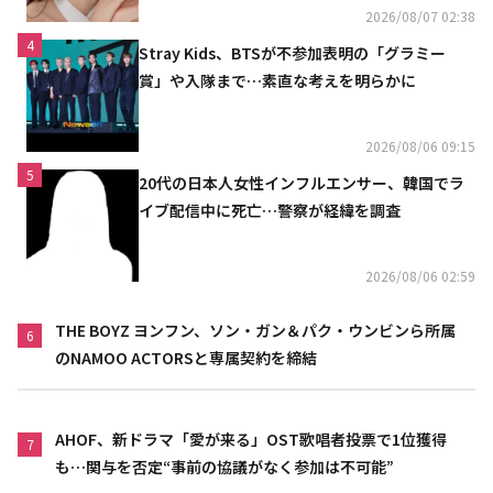
2026/08/07 02:38
4
Stray Kids、BTSが不参加表明の「グラミー
賞」や入隊まで…素直な考えを明らかに
2026/08/06 09:15
5
20代の日本人女性インフルエンサー、韓国でラ
イブ配信中に死亡…警察が経緯を調査
2026/08/06 02:59
THE BOYZ ヨンフン、ソン・ガン＆パク・ウンビンら所属
6
のNAMOO ACTORSと専属契約を締結
AHOF、新ドラマ「愛が来る」OST歌唱者投票で1位獲得
7
も…関与を否定“事前の協議がなく参加は不可能”