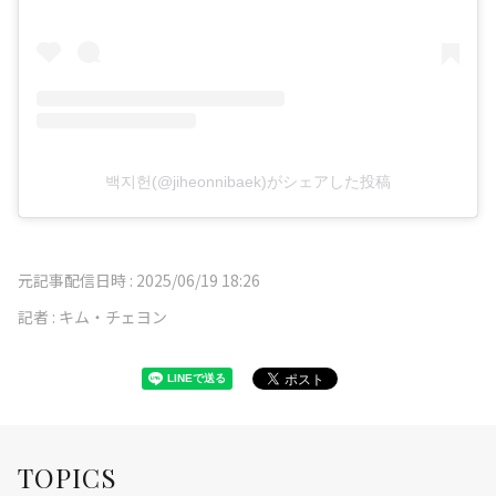
백지헌(@jiheonnibaek)がシェアした投稿
元記事配信日時 :
2025/06/19 18:26
記者 :
キム・チェヨン
TOPICS