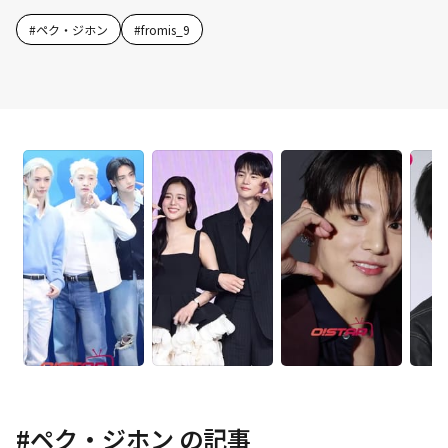
#
ペク・ジホン
#
fromis_9
#
ペク・ジホン
の記事