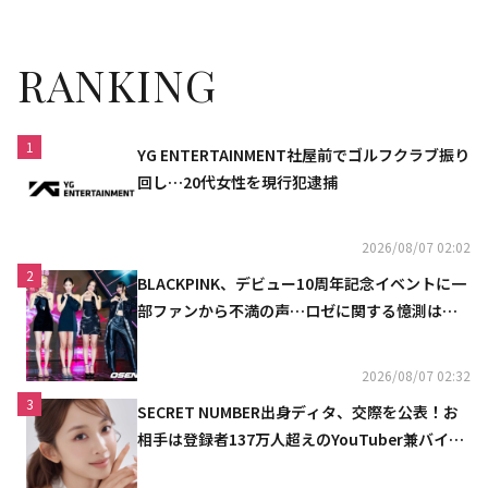
RANKING
1
YG ENTERTAINMENT社屋前でゴルフクラブ振り
回し…20代女性を現行犯逮捕
2026/08/07 02:02
2
BLACKPINK、デビュー10周年記念イベントに一
部ファンから不満の声…ロゼに関する憶測は否
定
2026/08/07 02:32
3
SECRET NUMBER出身ディタ、交際を公表！お
相手は登録者137万人超えのYouTuber兼バイオ
リニスト