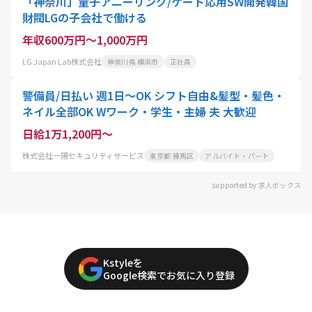
「神奈川」量子アニーリング/ゲート応用SW開発韓国
財閥LGの子会社で働ける
年収600万円～1,000万円
LG Japan Lab株式会社
神奈川県 横浜市
正社員
警備員/日払い 週1日～OK シフト自由&髪型・髪色・
ネイル全部OK Wワーク・学生・主婦 夫 大歓迎
日給1万1,200円～
株式会社一陽セキュリティサービス
東京都 練馬区
アルバイト・パート
supported by 求人ボックス
Kstyleを
Google検索でお気に入り登録