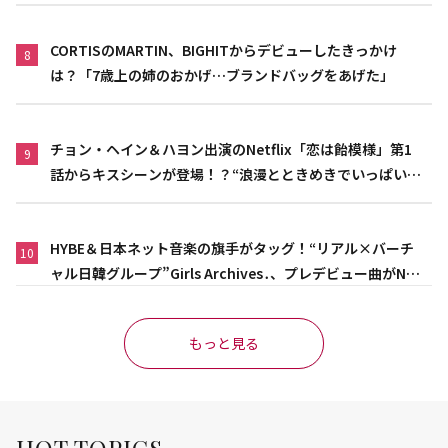
CORTISのMARTIN、BIGHITからデビューしたきっかけ
8
は？「7歳上の姉のおかげ…ブランドバッグをあげた」
チョン・ヘイン＆ハヨン出演のNetflix「恋は飴模様」第1
9
話からキスシーンが登場！？“浪漫とときめきでいっぱいの
作品”
HYBE＆日本ネット音楽の旗手がタッグ！“リアル×バーチ
10
ャル日韓グループ”Girls Archives․、プレデビュー曲がNet
flix映画主題歌に異例の大抜擢
もっと見る
HOT TOPICS