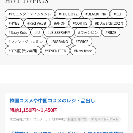
#
YGエンターテインメント
#
THE BOYZ
#
BLACKPINK
#
ILLIT
#
HYBE
#
Red Velvet
#
AHOF
#
CORTIS
#
D Awards(2027)
#
Stray Kids
#
IU
#
LE SSERAFIM
#
ウォンビン
#
RIIZE
#
ファン・ジョンミン
#
BIGBANG
#
TWICE
#
BTS(防弾少年団)
#
SEVENTEEN
#
NewJeans
韓国コスメや中国コスメのレジ・品出し
時給1,150円～1,450円
株式会社アエナ ブルメールHAT神戸店
兵庫県 神戸市
アルバイト・パート