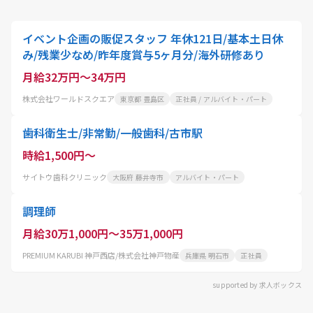
イベント企画の販促スタッフ 年休121日/基本土日休
み/残業少なめ/昨年度賞与5ヶ月分/海外研修あり
月給32万円～34万円
株式会社ワールドスクエア
東京都 豊島区
正社員 / アルバイト・パート
歯科衛生士/非常勤/一般歯科/古市駅
時給1,500円～
サイトウ歯科クリニック
大阪府 藤井寺市
アルバイト・パート
調理師
月給30万1,000円～35万1,000円
PREMIUM KARUBI 神戸西店/株式会社神戸物産
兵庫県 明石市
正社員
supported by 求人ボックス