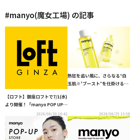
#
manyo(魔女工場)
の記事
熱狂を追い風に、さらなる“白
玉肌※¹ブースト”を仕掛ける。
『manyo（マニョ）』、グル
【ロフト】銀座ロフトで7/1(水)
タチオン※²シリーズから待望
より開催！「manyo POP UP
の「トナー」「マスク」を発売
イベント」
2026/06/30 16:42
2026/06/25 15:58