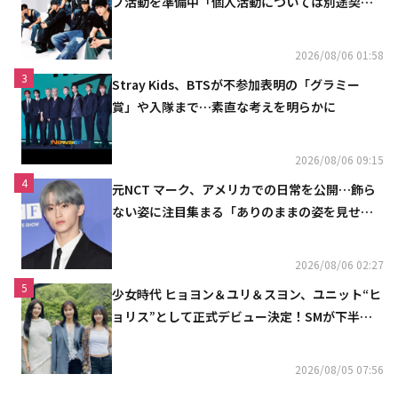
プ活動を準備中「個人活動については別途契約
へ」
2026/08/06 01:58
3
Stray Kids、BTSが不参加表明の「グラミー
賞」や入隊まで…素直な考えを明らかに
2026/08/06 09:15
4
元NCT マーク、アメリカでの日常を公開…飾ら
ない姿に注目集まる「ありのままの姿を見せた
い」（動画あり）
2026/08/06 02:27
5
少女時代 ヒョヨン＆ユリ＆スヨン、ユニット“ヒ
ョリス”として正式デビュー決定！SMが下半期
の計画を公開
2026/08/05 07:56