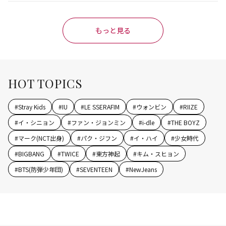
もっと見る
HOT TOPICS
#
Stray Kids
#
IU
#
LE SSERAFIM
#
ウォンビン
#
RIIZE
#
イ・シニョン
#
ファン・ジョンミン
#
i-dle
#
THE BOYZ
#
マーク(NCT出身)
#
パク・ジフン
#
イ・ハイ
#
少女時代
#
BIGBANG
#
TWICE
#
東方神起
#
キム・スヒョン
#
BTS(防弾少年団)
#
SEVENTEEN
#
NewJeans