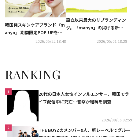
設立以来最大のリブランディン
韓国発スキンケアブランド『m
グ。「manyo」の掲げる新ス
anyo』 期間限定POP-UPを@c
ローガンと新ビジュアルが、毎
osme NAGOYAで開催！
2026/05/22 18:48
2026/05/01 18:28
日のスキンケアに魔法をかけ
る。
RANKING
1
20代の日本人女性インフルエンサー、韓国でラ
イブ配信中に死亡…警察が経緯を調査
2026/08/06 02:59
2
THE BOYZのメンバー9人、新レーベルでグルー