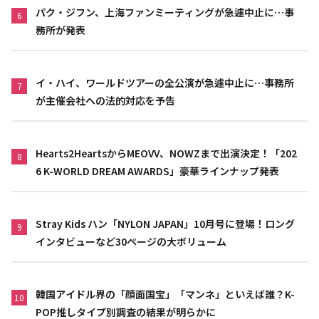
パク・ジフン、上海ファンミーティングが急遽中止に…事
6
務所が発表
イ・ハイ、ワールドツアーの全公演が急遽中止に…事務所
7
が主催会社への法的対応を予告
Hearts2HeartsからMEOVV、NOWZまで出演決定！「202
8
6 K-WORLD DREAM AWARDS」豪華ラインナップ発表
Stray Kids ハン「NYLON JAPAN」10月号に登場！ロング
9
インタビューなど30ページの大ボリューム
韓国アイドル界の「顔面国宝」「マンネ」といえば誰？K-
10
POP推しタイプ別調査の結果が明らかに