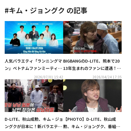
#
キム・ジョングク
の記事
人気バラエティ「ランニングマ
BIGBANGのD-LITE、熊本で20
ン」ベトナムファンミーティン
13年生まれのファンに遭遇！日
グが急遽中止に…非難の声も
本語で「泣かないで」となだめ
2026/07/01 15:42
2026/04/24 17:35
る姿も（動画あり）
D-LITE、秋山成勲、キム・ジョ
【PHOTO】D-LITE、秋山成
ングクが日本に！新バラエティ
勲、キム・ジョングク、番組撮