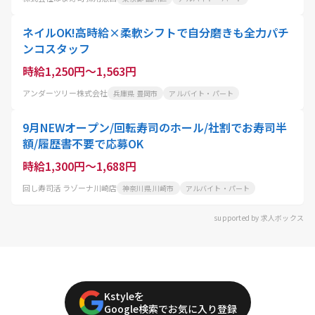
ネイルOK!高時給×柔軟シフトで自分磨きも全力パチ
ンコスタッフ
時給1,250円～1,563円
アンダーツリー株式会社
兵庫県 豊岡市
アルバイト・パート
9月NEWオープン/回転寿司のホール/社割でお寿司半
額/履歴書不要で応募OK
時給1,300円～1,688円
回し寿司活 ラゾーナ川崎店
神奈川県 川崎市
アルバイト・パート
supported by 求人ボックス
Kstyleを
Google検索でお気に入り登録