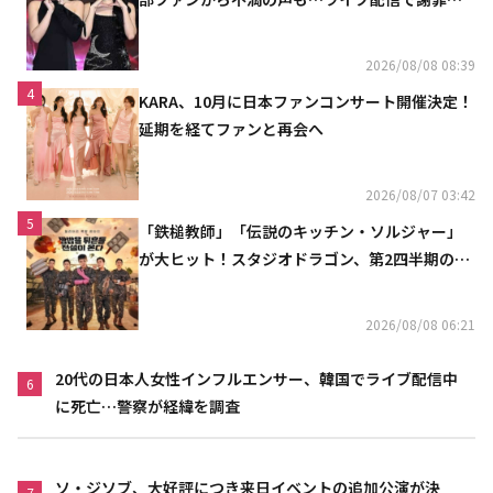
「コミュニケーション不足だった」
2026/08/08 08:39
4
KARA、10月に日本ファンコンサート開催決定！
延期を経てファンと再会へ
2026/08/07 03:42
5
「鉄槌教師」「伝説のキッチン・ソルジャー」
が大ヒット！スタジオドラゴン、第2四半期の売
上高が黒字に
2026/08/08 06:21
20代の日本人女性インフルエンサー、韓国でライブ配信中
6
に死亡…警察が経緯を調査
ソ・ジソブ、大好評につき来日イベントの追加公演が決
7