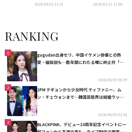
「サンナムジャの旅行法」予告
影のため日本へ！意外な組み合
2026/04/15 15:31
2026/02/11 11:06
映像が解禁
わせに注目
RANKING
1
gugudan出身セリ、中国イケメン俳優との熱
愛・破局説も…数年間にわたる噂に終止符「邪
魔しないで」
2026/08/09 06:39
2
2PM テギョンから少女時代 ティファニー、ム
ン・チェウォンまで…韓国芸能界は結婚ラッシ
ュ
2026/08/09 02:56
3
BLACKPINK、デビュー10周年記念イベントに一
部ファンから不満の声も…ライブ配信で謝罪