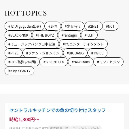
HOT TOPICS
#
セリ(gugudan出身)
#
2PM
#
少女時代
#
2NE1
#
NCT
#
BLACKPINK
#
THE BOYZ
#
fantagio
#
ILLIT
#
ミュージックバンク日本公演
#
YGエンターテインメント
#
RIIZE
#
ファン・ジョンミン
#
BIGBANG
#
TWICE
#
BTS(防弾少年団)
#
SEVENTEEN
#
NewJeans
#
ミン・ヒジン
#
Kstyle PARTY
セントラルキッチンでの魚の切り付けスタッフ
時給1,300円～
株式会社はま寿司 採用窓口
東京都 品川区
アルバイト・パート