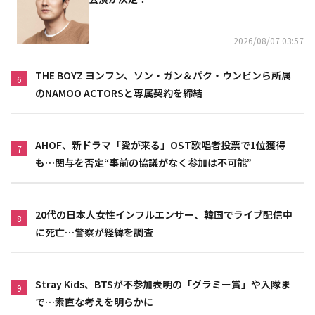
2026/08/07 03:57
THE BOYZ ヨンフン、ソン・ガン＆パク・ウンビンら所属
6
のNAMOO ACTORSと専属契約を締結
AHOF、新ドラマ「愛が来る」OST歌唱者投票で1位獲得
7
も…関与を否定“事前の協議がなく参加は不可能”
20代の日本人女性インフルエンサー、韓国でライブ配信中
8
に死亡…警察が経緯を調査
Stray Kids、BTSが不参加表明の「グラミー賞」や入隊ま
9
で…素直な考えを明らかに