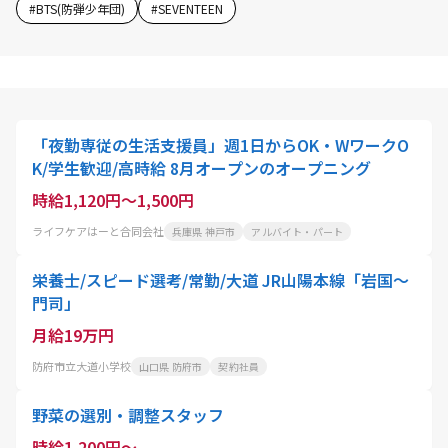
#
BTS(防弾少年団)
#
SEVENTEEN
「夜勤専従の生活支援員」週1日からOK・WワークO
K/学生歓迎/高時給 8月オープンのオープニング
時給1,120円～1,500円
ライフケアはーと合同会社
兵庫県 神戸市
アルバイト・パート
栄養士/スピード選考/常勤/大道 JR山陽本線「岩国～
門司」
月給19万円
防府市立大道小学校
山口県 防府市
契約社員
野菜の選別・調整スタッフ
時給1,200円～