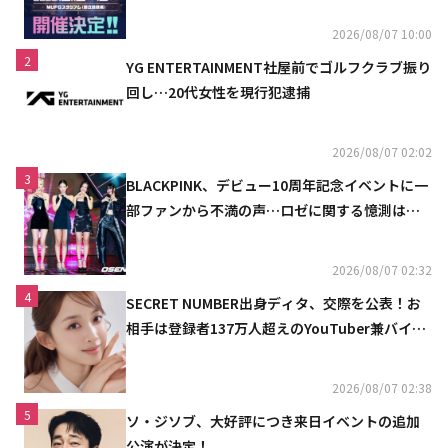
2026/08/07 10:00
2
YG ENTERTAINMENT社屋前でゴルフクラブ振り
回し…20代女性を現行犯逮捕
2026/08/07 02:02
3
BLACKPINK、デビュー10周年記念イベントに一
部ファンから不満の声…ロゼに関する憶測は否
定
2026/08/07 02:32
4
SECRET NUMBER出身ディタ、交際を公表！お
相手は登録者137万人超えのYouTuber兼バイオ
リニスト
2026/08/07 02:38
5
ソ・ジソブ、大好評につき来日イベントの追加
公演が決定！