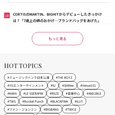
CORTISのMARTIN、BIGHITからデビューしたきっかけ
10
は？「7歳上の姉のおかげ…ブランドバッグをあげた」
もっと見る
HOT TOPICS
#
ミュージックバンク日本公演
#
THE BOYZ
#
YGエンターテインメント
#
IU
#
SHINee
#
Venue101
#
KARA
#
LE SSERAFIM
#
RIIZE
#
音楽中心
#
AND2BLE
#
TWS
#
Rocket Punch
#
BLACKPINK
#
ILLIT
#
ファン・ジョンミン
#
BIGBANG
#
TWICE