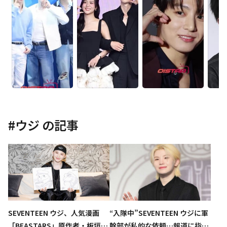
#
ウジ
の記事
SEVENTEEN ウジ、人気漫画
“入隊中”SEVENTEEN ウジに軍
「BEASTARS」原作者・板垣巴
幹部が私的な依頼…報道に指摘