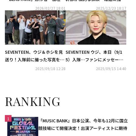
留とスペシャル対談！デジタル
の声「不適切だ」
2026/02/27 18:01
2025/12/23 18:17
シングル「Tiny Light」配信ス
タート
SEVENTEEN、ウジ＆ホシを見
SEVENTEEN ウジ、本日（9/1
送り！入隊前に撮った写真を公
5）入隊…ファンにメッセージ
開…坊主頭をなでる様子も（動
「元気に行ってくる」
2025/09/18 12:28
2025/09/15 14:40
画あり）
RANKING
1
「MUSIC BANK」日本公演、今年も12月に国立
競技場にて開催決定！出演アーティストに期待