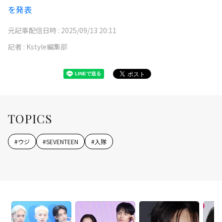
を発表
元記事配信日時 :
2025/09/13 20:11
記者 :
Kstyle編集部
TOPICS
#
ウジ
#
SEVENTEEN
#
入隊