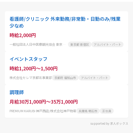
看護師/クリニック 外来勤務/非常勤・日勤のみ/残業
少なめ
時給2,000円
一般社団法人日中医療観光協会 東京医院
東京都 新宿区
アルバイト・パート
イベントスタッフ
時給1,200円～1,500円
株式会社セレマ京都北事業部
京都府 福知山市
アルバイト・パート
調理師
月給30万1,000円～35万1,000円
PREMIUM KARUBI 神戸西店/株式会社神戸物産
兵庫県 明石市
正社員
supported by 求人ボックス