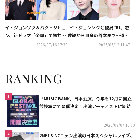
イ・ジョンソク＆パク・ジヒョ
“イ・ジョンソクと破局”IU、恋
ン、新ドラマ「楽園」で初共演
愛観から自身の哲学まで…過去
なるか
の発言が再注目
2026/07/16 17:30
2026/07/12 11:47
RANKING
1
「MUSIC BANK」日本公演、今年も12月に国立
競技場にて開催決定！出演アーティストに期待
2026/08/07 10:00
2
2NE1＆NCT テン出演の日本スペシャルライブ、