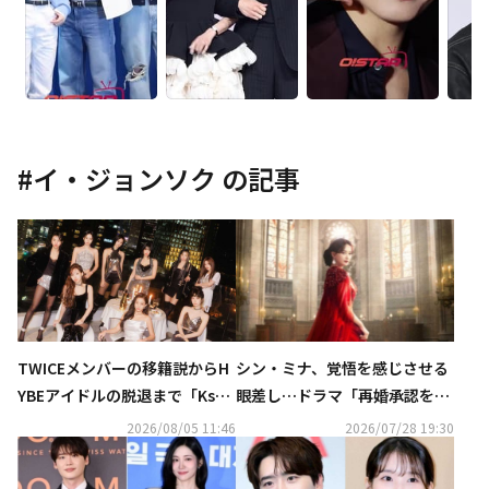
#
イ・ジョンソク
の記事
TWICEメンバーの移籍説からH
シン・ミナ、覚悟を感じさせる
YBEアイドルの脱退まで「Kstyl
眼差し…ドラマ「再婚承認を要
e 7月の記事ランキングTOP5」
求します」予告ポスターを公
2026/08/05 11:46
2026/07/28 19:30
を発表
開！