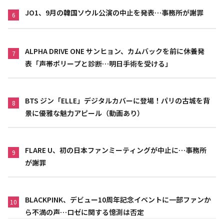
JO1、9月の韓国ソウル公演の中止を発表…事務所が謝罪
6
ALPHA DRIVE ONE サンヒョン、カムバックを前に休養発
7
表「声帯ポリープと診断…明日手術を受ける」
BTS ジン「ELLE」デジタルカバーに登場！パリの古城を背
8
景に優雅な魅力アピール（動画あり）
FLARE U、初の日本ファンミーティングが中止に…事務所
9
が謝罪
BLACKPINK、デビュー10周年記念イベントに一部ファンか
10
ら不満の声…ロゼに関する憶測は否定