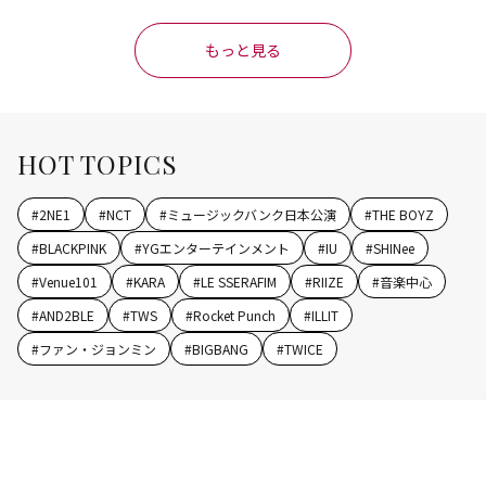
もっと見る
HOT TOPICS
#
2NE1
#
NCT
#
ミュージックバンク日本公演
#
THE BOYZ
#
BLACKPINK
#
YGエンターテインメント
#
IU
#
SHINee
#
Venue101
#
KARA
#
LE SSERAFIM
#
RIIZE
#
音楽中心
#
AND2BLE
#
TWS
#
Rocket Punch
#
ILLIT
#
ファン・ジョンミン
#
BIGBANG
#
TWICE