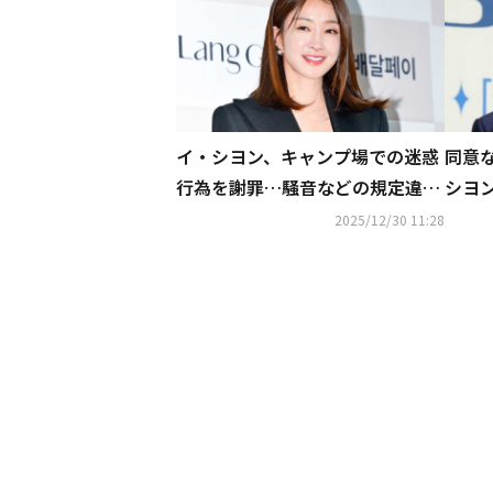
イ・シヨン、キャンプ場での迷惑
同意
行為を謝罪…騒音などの規定違反
シヨ
に「帰宅していて知らなかった」
男性
2025/12/30 11:28