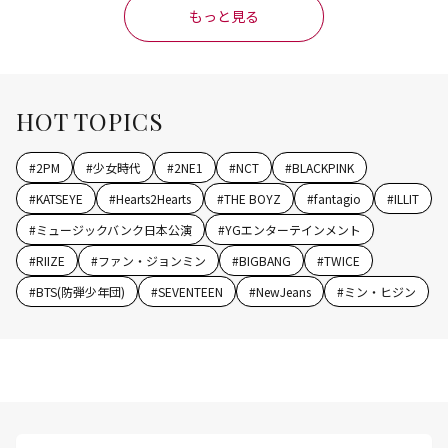
もっと見る
HOT TOPICS
#
2PM
#
少女時代
#
2NE1
#
NCT
#
BLACKPINK
#
KATSEYE
#
Hearts2Hearts
#
THE BOYZ
#
fantagio
#
ILLIT
#
ミュージックバンク日本公演
#
YGエンターテインメント
#
RIIZE
#
ファン・ジョンミン
#
BIGBANG
#
TWICE
#
BTS(防弾少年団)
#
SEVENTEEN
#
NewJeans
#
ミン・ヒジン