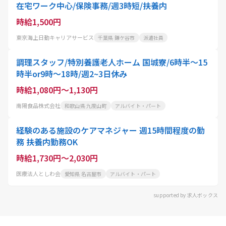
在宅ワーク中心/保険事務/週3時短/扶養内
時給1,500円
東京海上日動キャリアサービス
千葉県 鎌ケ谷市
派遣社員
調理スタッフ/特別養護老人ホーム 国城寮/6時半～15
時半or9時～18時/週2~3日休み
時給1,080円～1,130円
南陽食品株式会社
和歌山県 九度山町
アルバイト・パート
経験のある施設のケアマネジャー 週15時間程度の勤
務 扶養内勤務OK
時給1,730円～2,030円
医療法人としわ会
愛知県 名古屋市
アルバイト・パート
supported by 求人ボックス