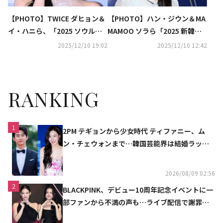
【PHOTO】TWICE ダヒョン＆
【PHOTO】ハン・ジウン＆MA
イ・ハニら、「2025 ソウル国
MAMOO ソラら「2025 新韓銀
際映画大賞」に出席（動画あ
行SOL KBOゴールデングローブ
2025/12/10 19:02
2025/12/10 12:42
り）
授賞式」に出席
RANKING
1
2PM テギョンから少女時代 ティファニー、ム
ン・チェウォンまで…韓国芸能界は結婚ラッシ
ュ
2026/08/09 02:56
2
BLACKPINK、デビュー10周年記念イベントに一
部ファンから不満の声も…ライブ配信で謝罪
「コミュニケーション不足だった」