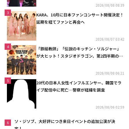
2026/08/08 08:39
3
KARA、10月に日本ファンコンサート開催決定！
延期を経てファンと再会へ
2026/08/07 03:42
4
「鉄槌教師」「伝説のキッチン・ソルジャー」
が大ヒット！スタジオドラゴン、第2四半期の売
上高が黒字に
2026/08/08 06:21
5
20代の日本人女性インフルエンサー、韓国でラ
イブ配信中に死亡…警察が経緯を調査
2026/08/06 02:59
ソ・ジソブ、大好評につき来日イベントの追加公演が決
6
定！