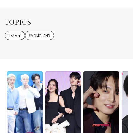
TOPICS
#
ジュイ
#
MOMOLAND