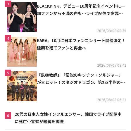
3
BLACKPINK、デビュー10周年記念イベントに一
部ファンから不満の声も…ライブ配信で謝罪
「コミュニケーション不足だった」
2026/08/08 08:39
4
KARA、10月に日本ファンコンサート開催決定！
延期を経てファンと再会へ
2026/08/07 03:42
5
「鉄槌教師」「伝説のキッチン・ソルジャー」
が大ヒット！スタジオドラゴン、第2四半期の売
上高が黒字に
2026/08/08 06:21
20代の日本人女性インフルエンサー、韓国でライブ配信中
6
に死亡…警察が経緯を調査