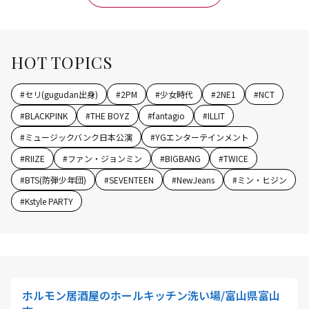
HOT TOPICS
#
セリ(gugudan出身)
#
2PM
#
少女時代
#
2NE1
#
NCT
#
BLACKPINK
#
THE BOYZ
#
fantagio
#
ILLIT
#
ミュージックバンク日本公演
#
YGエンターテインメント
#
RIIZE
#
ファン・ジョンミン
#
BIGBANG
#
TWICE
#
BTS(防弾少年団)
#
SEVENTEEN
#
NewJeans
#
ミン・ヒジン
#
Kstyle PARTY
ホルモン居酒屋のホールキッチン洗い場/富山県富山