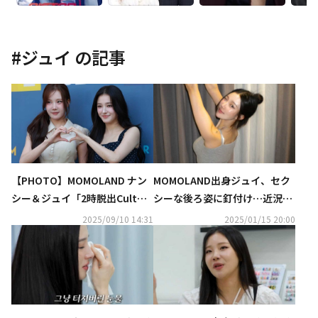
#
ジュイ
の記事
【PHOTO】MOMOLAND ナン
MOMOLAND出身ジュイ、セク
シー＆ジュイ「2時脱出Cultwo
シーな後ろ姿に釘付け…近況写
Show」出演のため放送局へ
真を公開
2025/09/10 14:31
2025/01/15 20:00
（動画あり）