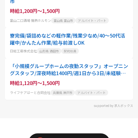
市
時給1,200円～1,500円
富山二口酒場 情熱ホルモン
富山県 富山市
アルバイト・パート
寮完備/袋詰めなどの軽作業/残業少なめ/40～50代活
躍中/かんたん作業/給与前渡しOK
日総工産株式会社
山形県 酒田市
契約社員
「小規模グループホームの夜勤スタッフ」オープニン
グスタッフ/深夜時給1400円/週1日から3日/未経験・
無資格OK
時給1,120円～1,500円
ライフケアはーと合同会社
兵庫県 神戸市
アルバイト・パート
supported by 求人ボックス