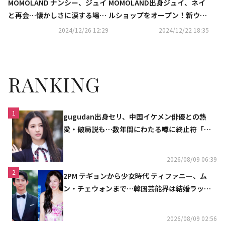
MOMOLAND ナンシー、ジュイ
MOMOLAND出身ジュイ、ネイ
と再会…懐かしさに涙する場面
ルショップをオープン！新ウェ
も（動画あり）
ブバラエティ「ジュジュネイ
2024/12/26 12:29
2024/12/22 18:35
ル」に期待
RANKING
1
gugudan出身セリ、中国イケメン俳優との熱
愛・破局説も…数年間にわたる噂に終止符「邪
魔しないで」
2026/08/09 06:39
2
2PM テギョンから少女時代 ティファニー、ム
ン・チェウォンまで…韓国芸能界は結婚ラッシ
ュ
2026/08/09 02:56