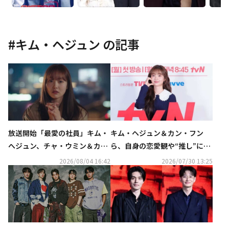
#
キム・ヘジュン
の記事
放送開始「最愛の社員」キム・
キム・ヘジュン＆カン・フン
へジュン、チャ・ウミン＆カ
ら、自身の恋愛観や“推し”につ
ン・フンとの初対面に注目【ネ
いて語る「芸能人との恋愛は負
2026/08/04 16:42
2026/07/30 13:25
タバレあり】
担」