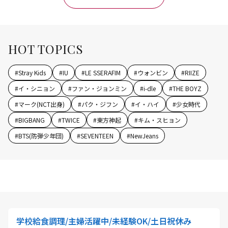
HOT TOPICS
#
Stray Kids
#
IU
#
LE SSERAFIM
#
ウォンビン
#
RIIZE
#
イ・シニョン
#
ファン・ジョンミン
#
i-dle
#
THE BOYZ
#
マーク(NCT出身)
#
パク・ジフン
#
イ・ハイ
#
少女時代
#
BIGBANG
#
TWICE
#
東方神起
#
キム・スヒョン
#
BTS(防弾少年団)
#
SEVENTEEN
#
NewJeans
学校給食調理/主婦活躍中/未経験OK/土日祝休み