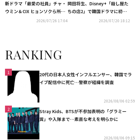
新ドラマ「最愛の社員」チャ・
岡田将生、Disney+「殺し屋た
ウミン＆CIX ヒョンソクら所属
ちの店2」で韓国ドラマに初挑
のアイドルグループD․N․Xのビ
戦！イ・ドンウクらから学んだ
2026/07/26 17:04
2026/07/20 18:12
ジュアル公開！
こととは？
RANKING
1
20代の日本人女性インフルエンサー、韓国でラ
イブ配信中に死亡…警察が経緯を調査
2026/08/06 02:59
2
Stray Kids、BTSが不参加表明の「グラミー
賞」や入隊まで…素直な考えを明らかに
2026/08/06 09:15