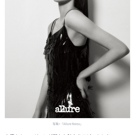
写真=「Allure Korea」