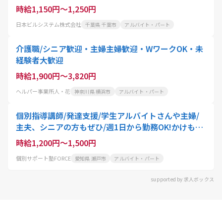
時給1,150円～1,250円
日本ビルシステム株式会社
千葉県 千葉市
アルバイト・パート
介護職/シニア歓迎・主婦主婦歓迎・WワークOK・未
経験者大歓迎
時給1,900円～3,820円
ヘルパー事業所人・花
神奈川県 横浜市
アルバイト・パート
個別指導講師/発達支援/学生アルバイトさんや主婦/
主夫、シニアの方もぜひ/週1日から勤務OK!かけもち
バイトにもおすすめ
時給1,200円～1,500円
個別サポート塾FORCE
愛知県 瀬戸市
アルバイト・パート
supported by 求人ボックス