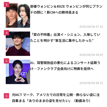
3
俳優ウォンビン＆RIIZE ウォンビンが同じブラン
ドの顔に！新CMへの期待高まる
2026/08/06 07:31
4
「愛の不時着」出演イ・シニョン、入隊してい
たことを明かす“軍生活に集中したかった”
2026/08/06 08:47
5
IU、耳管開放症の悪化によるコンサート延期う
け…ファンクラブ会員向けに特典を提供へ
2026/08/06 08:21
元NCT マーク、アメリカでの日常を公開…飾らない姿に注
6
目集まる「ありのままの姿を見せたい」（動画あり）