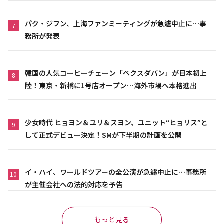
パク・ジフン、上海ファンミーティングが急遽中止に…事
7
務所が発表
韓国の人気コーヒーチェーン「ペクスダバン」が日本初上
8
陸！東京・新橋に1号店オープン…海外市場へ本格進出
少女時代 ヒョヨン＆ユリ＆スヨン、ユニット“ヒョリス”と
9
して正式デビュー決定！SMが下半期の計画を公開
イ・ハイ、ワールドツアーの全公演が急遽中止に…事務所
10
が主催会社への法的対応を予告
もっと見る