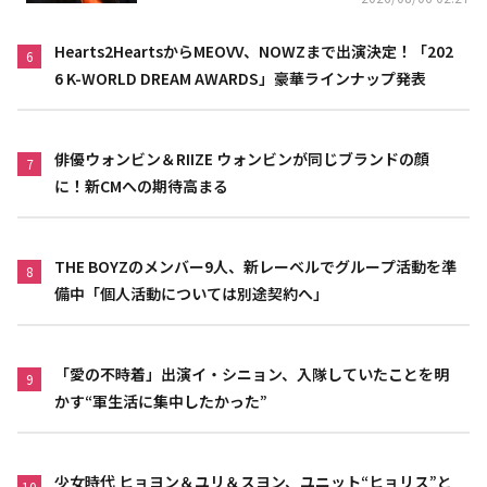
Hearts2HeartsからMEOVV、NOWZまで出演決定！「202
6
6 K-WORLD DREAM AWARDS」豪華ラインナップ発表
俳優ウォンビン＆RIIZE ウォンビンが同じブランドの顔
7
に！新CMへの期待高まる
THE BOYZのメンバー9人、新レーベルでグループ活動を準
8
備中「個人活動については別途契約へ」
「愛の不時着」出演イ・シニョン、入隊していたことを明
9
かす“軍生活に集中したかった”
少女時代 ヒョヨン＆ユリ＆スヨン、ユニット“ヒョリス”と
10