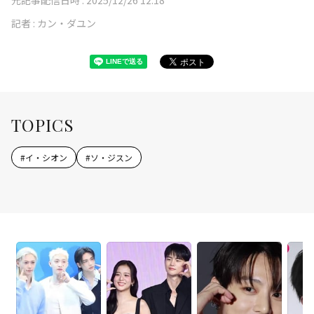
記者 :
カン・ダユン
TOPICS
#
イ・シオン
#
ソ・ジスン