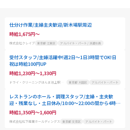
仕分け作業/主婦主夫歓迎/新木場駅周辺
時給1,675円～
株式会社クレイブ
東京都 江東区
アルバイト・パート / 派遣社員
受付スタッフ/主婦活躍中!週2日～1日3時間でOK!日
祝は時給100円UP
時給1,230円～1,330円
ドライ・クリーニングほんま池上駅前店
東京都 大田区
アルバイト・パート
レストランのホール・調理スタッフ/主婦・主夫歓
迎・残業なし・土日休み/10:00〜22:00の間から4時
間〜就業可能/スタッフ・アクティオ
時給1,350円～1,600円
株式会社松下産業ホールディングス
東京都 文京区
アルバイト・パート