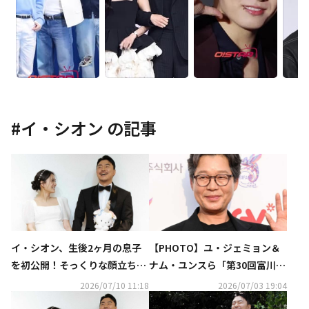
#
イ・シオン
の記事
イ・シオン、生後2ヶ月の息子
【PHOTO】ユ・ジェミョン＆
を初公開！そっくりな顔立ちが
ナム・ユンスら「第30回富川国
話題に
際ファンタスティック映画祭」
2026/07/10 11:18
2026/07/03 19:04
のレッドカーペットに登場