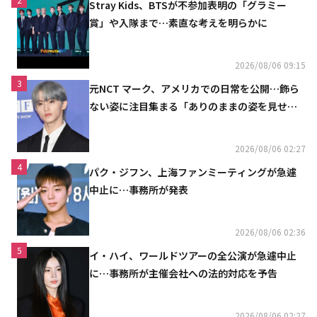
Stray Kids、BTSが不参加表明の「グラミー
賞」や入隊まで…素直な考えを明らかに
2026/08/06 09:15
3
元NCT マーク、アメリカでの日常を公開…飾ら
ない姿に注目集まる「ありのままの姿を見せた
い」（動画あり）
2026/08/06 02:27
4
パク・ジフン、上海ファンミーティングが急遽
中止に…事務所が発表
2026/08/06 02:36
5
イ・ハイ、ワールドツアーの全公演が急遽中止
に…事務所が主催会社への法的対応を予告
2026/08/06 02:27