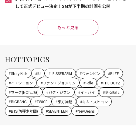
して正式デビュー決定！SMが下半期の計画を公開
もっと見る
HOT TOPICS
#
Stray Kids
#
IU
#
LE SSERAFIM
#
ウォンビン
#
RIIZE
#
イ・シニョン
#
ファン・ジョンミン
#
i-dle
#
THE BOYZ
#
マーク(NCT出身)
#
パク・ジフン
#
イ・ハイ
#
少女時代
#
BIGBANG
#
TWICE
#
東方神起
#
キム・スヒョン
#
BTS(防弾少年団)
#
SEVENTEEN
#
NewJeans