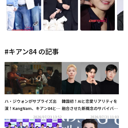
#
キアン84
の記事
ハ・ジウォンがサプライズ出
韓国初！AIと恋愛リアリティを
演！KangNam、キアン84との
融合させた新概念のサバイバル
コラボ曲「チキンと彼女」MV
番組を制作…KangNam＆イ・
2026/07/23 13:52
2026/07/21 11:03
公開
ジュンらが出演