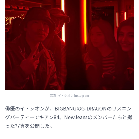
写真=イ・シオン Instagram
俳優のイ・シオンが、BIGBANGのG-DRAGONのリスニン
グパーティーでキアン84、NewJeansのメンバーたちと撮
った写真を公開した。