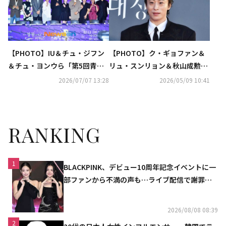
【PHOTO】IU＆チュ・ジフン
【PHOTO】ク・ギョファン＆
＆チュ・ヨンウら「第5回青龍
リュ・スンリョン＆秋山成勲ら
シリーズアワード」のハンドプ
「第62回百想芸術大賞」レッド
2026/07/07 13:28
2026/05/09 10:41
リントイベントに出席
カーペットに登場
RANKING
1
BLACKPINK、デビュー10周年記念イベントに一
部ファンから不満の声も…ライブ配信で謝罪
「コミュニケーション不足だった」
2026/08/08 08:39
2