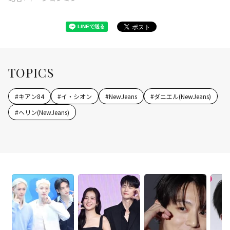
TOPICS
#
キアン84
#
イ・シオン
#
NewJeans
#
ダニエル(NewJeans)
#
ヘリン(NewJeans)