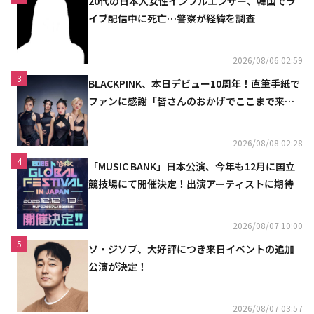
20代の日本人女性インフルエンサー、韓国でラ
イブ配信中に死亡…警察が経緯を調査
2026/08/06 02:59
3
BLACKPINK、本日デビュー10周年！直筆手紙で
ファンに感謝「皆さんのおかげでここまで来ら
れた」
2026/08/08 02:28
4
「MUSIC BANK」日本公演、今年も12月に国立
競技場にて開催決定！出演アーティストに期待
2026/08/07 10:00
5
ソ・ジソブ、大好評につき来日イベントの追加
公演が決定！
2026/08/07 03:57