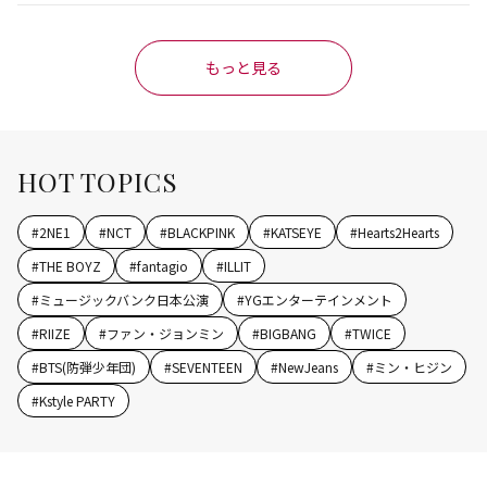
もっと見る
HOT TOPICS
#
2NE1
#
NCT
#
BLACKPINK
#
KATSEYE
#
Hearts2Hearts
#
THE BOYZ
#
fantagio
#
ILLIT
#
ミュージックバンク日本公演
#
YGエンターテインメント
#
RIIZE
#
ファン・ジョンミン
#
BIGBANG
#
TWICE
#
BTS(防弾少年団)
#
SEVENTEEN
#
NewJeans
#
ミン・ヒジン
#
Kstyle PARTY