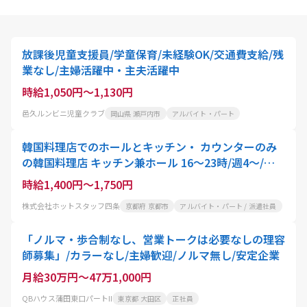
放課後児童支援員/学童保育/未経験OK/交通費支給/残
業なし/主婦活躍中・主夫活躍中
時給1,050円～1,130円
邑久ルンビニ児童クラブ
岡山県 瀬戸内市
アルバイト・パート
韓国料理店でのホールとキッチン・ カウンターのみ
の韓国料理店 キッチン兼ホール 16～23時/週4～/時
給1400円
時給1,400円～1,750円
株式会社ホットスタッフ四条
京都府 京都市
アルバイト・パート / 派遣社員
「ノルマ・歩合制なし、営業トークは必要なしの理容
師募集」/カラーなし/主婦歓迎/ノルマ無し/安定企業
月給30万円～47万1,000円
QBハウス蒲田東口パートII
東京都 大田区
正社員