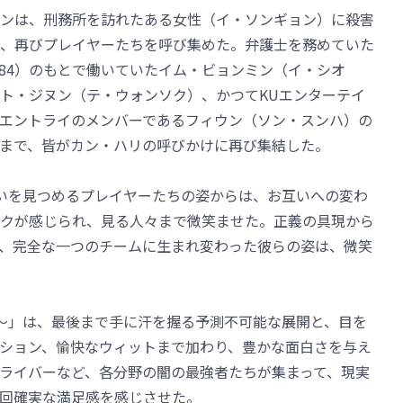
ンは、刑務所を訪れたある女性（イ・ソンギョン）に殺害
、再びプレイヤーたちを呼び集めた。弁護士を務めていた
84）のもとで働いていたイム・ビョンミン（イ・シオ
ト・ジヌン（テ・ウォンソク）、かつてKUエンターテイ
エントライのメンバーであるフィウン（ソン・スンハ）の
まで、皆がカン・ハリの呼びかけに再び集結した。
いを見つめるプレイヤーたちの姿からは、お互いへの変わ
クが感じられ、見る人々まで微笑ませた。正義の具現から
、完全な一つのチームに生まれ変わった彼らの姿は、微笑
～」は、最後まで手に汗を握る予測不可能な展開と、目を
ション、愉快なウィットまで加わり、豊かな面白さを与え
ライバーなど、各分野の闇の最強者たちが集まって、現実
回確実な満足感を感じさせた。