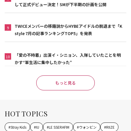
して正式デビュー決定！SMが下半期の計画を公開
TWICEメンバーの移籍説からHYBEアイドルの脱退まで「K
9
style 7月の記事ランキングTOP5」を発表
「愛の不時着」出演イ・シニョン、入隊していたことを明
10
かす“軍生活に集中したかった”
もっと見る
HOT TOPICS
#
Stray Kids
#
IU
#
LE SSERAFIM
#
ウォンビン
#
RIIZE