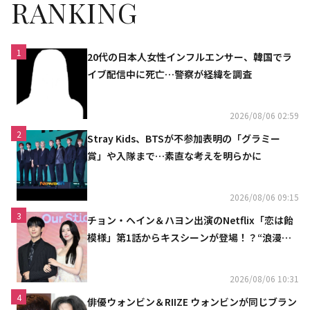
RANKING
1
20代の日本人女性インフルエンサー、韓国でラ
イブ配信中に死亡…警察が経緯を調査
2026/08/06 02:59
2
Stray Kids、BTSが不参加表明の「グラミー
賞」や入隊まで…素直な考えを明らかに
2026/08/06 09:15
3
チョン・ヘイン＆ハヨン出演のNetflix「恋は飴
模様」第1話からキスシーンが登場！？“浪漫と
ときめきでいっぱいの作品”
2026/08/06 10:31
4
俳優ウォンビン＆RIIZE ウォンビンが同じブラン