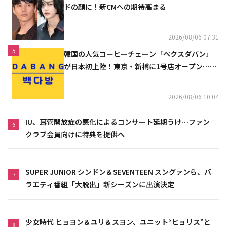
ドの顔に！新CMへの期待高まる
2026/08/06 07:31
5
韓国の人気コーヒーチェーン「ペクスダバン」
が日本初上陸！東京・新橋に1号店オープン…海
外市場へ本格進出
2026/08/06 10:04
IU、耳管開放症の悪化によるコンサート延期うけ…ファン
6
クラブ会員向けに特典を提供へ
SUPER JUNIOR シンドン＆SEVENTEEN スングァンら、バ
7
ラエティ番組「大脱出」新シーズンに出演決定
少女時代 ヒョヨン＆ユリ＆スヨン、ユニット“ヒョリス”と
8