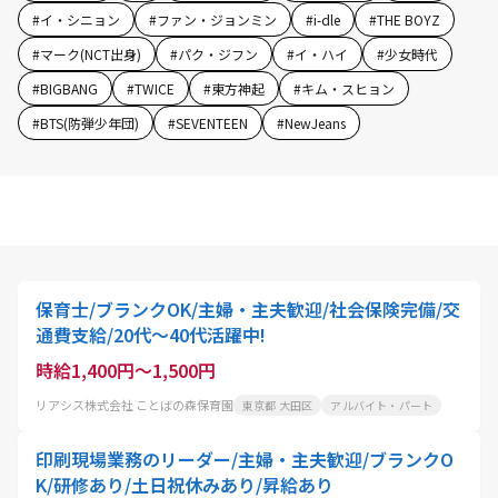
#
イ・シニョン
#
ファン・ジョンミン
#
i-dle
#
THE BOYZ
#
マーク(NCT出身)
#
パク・ジフン
#
イ・ハイ
#
少女時代
#
BIGBANG
#
TWICE
#
東方神起
#
キム・スヒョン
#
BTS(防弾少年団)
#
SEVENTEEN
#
NewJeans
保育士/ブランクOK/主婦・主夫歓迎/社会保険完備/交
通費支給/20代～40代活躍中!
時給1,400円～1,500円
リアシス株式会社 ことばの森保育園
東京都 大田区
アルバイト・パート
印刷現場業務のリーダー/主婦・主夫歓迎/ブランクO
K/研修あり/土日祝休みあり/昇給あり