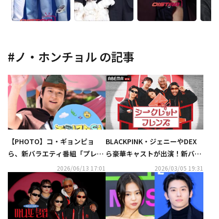
#
ノ・ホンチョル
の記事
【PHOTO】コ・ギョンピョ
BLACKPINK・ジェニーやDEX
ら、新バラエティ番組「プレイ
ら豪華キャストが出演！新バラ
コースター」現場公開イベント
エティ番組『シークレットフレ
2026/06/13 17:01
2026/03/05 19:31
に登場
ンズ』 2026年3月16日（月）夜
9時より「ABEMA」にて日本
初・無料放送決定