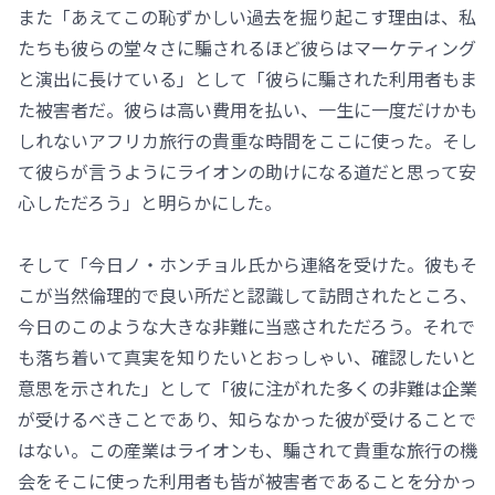
また「あえてこの恥ずかしい過去を掘り起こす理由は、私
たちも彼らの堂々さに騙されるほど彼らはマーケティング
と演出に長けている」として「彼らに騙された利用者もま
た被害者だ。彼らは高い費用を払い、一生に一度だけかも
しれないアフリカ旅行の貴重な時間をここに使った。そし
て彼らが言うようにライオンの助けになる道だと思って安
心しただろう」と明らかにした。
そして「今日ノ・ホンチョル氏から連絡を受けた。彼もそ
こが当然倫理的で良い所だと認識して訪問されたところ、
今日のこのような大きな非難に当惑されただろう。それで
も落ち着いて真実を知りたいとおっしゃい、確認したいと
意思を示された」として「彼に注がれた多くの非難は企業
が受けるべきことであり、知らなかった彼が受けることで
はない。この産業はライオンも、騙されて貴重な旅行の機
会をそこに使った利用者も皆が被害者であることを分かっ