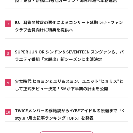
陸！東京・新橋に1号店オープン…海外市場へ本格進出
IU、耳管開放症の悪化によるコンサート延期うけ…ファン
7
クラブ会員向けに特典を提供へ
SUPER JUNIOR シンドン＆SEVENTEEN スングァンら、バ
8
ラエティ番組「大脱出」新シーズンに出演決定
少女時代 ヒョヨン＆ユリ＆スヨン、ユニット“ヒョリス”と
9
して正式デビュー決定！SMが下半期の計画を公開
TWICEメンバーの移籍説からHYBEアイドルの脱退まで「K
10
style 7月の記事ランキングTOP5」を発表