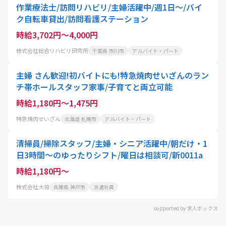
作業療法士/訪問リハビリ/主婦活躍中/週1日～/バイ
ク自転車貸出/訪問看護ステーション
時給3,702円～4,000円
株式会社総合リハビリ研究所
千葉県 市川市
アルバイト・パート
主婦 さん歓迎!初バイトにも!特急焼肉せいざんのラン
チ帯ホールスタッフ家事/子育てと両立可能
時給1,180円～1,475円
特急焼肉せいざん
北海道 札幌市
アルバイト・パート
清掃員/掃除スタッフ/主婦・シニア活躍中/朝だけ・1
日3時間〜のゆったりシフト/曜日は相談可/新0011a
時給1,180円～
株式会社大協
兵庫県 神戸市
派遣社員
supported by 求人ボックス