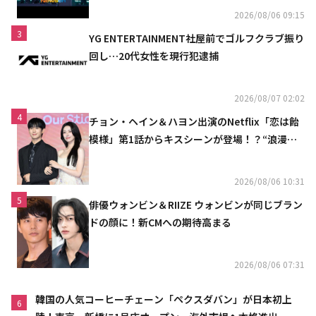
2026/08/06 09:15
3
YG ENTERTAINMENT社屋前でゴルフクラブ振り
回し…20代女性を現行犯逮捕
2026/08/07 02:02
4
チョン・ヘイン＆ハヨン出演のNetflix「恋は飴
模様」第1話からキスシーンが登場！？“浪漫と
ときめきでいっぱいの作品”
2026/08/06 10:31
5
俳優ウォンビン＆RIIZE ウォンビンが同じブラン
ドの顔に！新CMへの期待高まる
2026/08/06 07:31
韓国の人気コーヒーチェーン「ペクスダバン」が日本初上
6