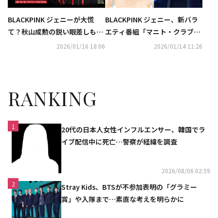
BLACKPINK ジェニーが大慌
BLACKPINK ジェニー、新バラ
て？秋山成勲の鋭い眼差しも！
エティ番組「マニト・クラブ」
新バラエティ「マニト・クラ
に出演決定！DEX＆秋山成勲ら
2026/01/16 18:06
2026/01/14 11:26
ブ」が予告映像を公開
と豪華共演
RANKING
1
20代の日本人女性インフルエンサー、韓国でラ
イブ配信中に死亡…警察が経緯を調査
2026/08/06 02:59
2
Stray Kids、BTSが不参加表明の「グラミー
賞」や入隊まで…素直な考えを明らかに