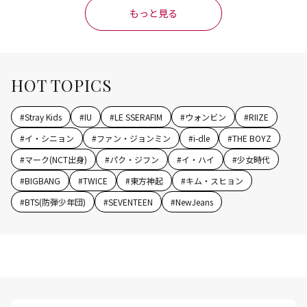
もっと見る
HOT TOPICS
#
Stray Kids
#
IU
#
LE SSERAFIM
#
ウォンビン
#
RIIZE
#
イ・シニョン
#
ファン・ジョンミン
#
i-dle
#
THE BOYZ
#
マーク(NCT出身)
#
パク・ジフン
#
イ・ハイ
#
少女時代
#
BIGBANG
#
TWICE
#
東方神起
#
キム・スヒョン
#
BTS(防弾少年団)
#
SEVENTEEN
#
NewJeans