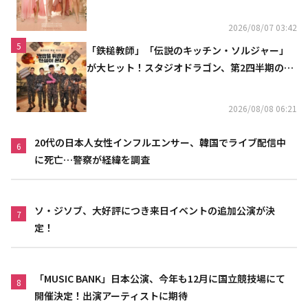
2026/08/07 03:42
5
「鉄槌教師」「伝説のキッチン・ソルジャー」
が大ヒット！スタジオドラゴン、第2四半期の売
上高が黒字に
2026/08/08 06:21
20代の日本人女性インフルエンサー、韓国でライブ配信中
6
に死亡…警察が経緯を調査
ソ・ジソブ、大好評につき来日イベントの追加公演が決
7
定！
「MUSIC BANK」日本公演、今年も12月に国立競技場にて
8
開催決定！出演アーティストに期待