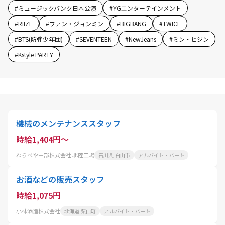
#
ミュージックバンク日本公演
#
YGエンターテインメント
#
RIIZE
#
ファン・ジョンミン
#
BIGBANG
#
TWICE
#
BTS(防弾少年団)
#
SEVENTEEN
#
NewJeans
#
ミン・ヒジン
#
Kstyle PARTY
機械のメンテナンススタッフ
時給1,404円～
わらべや中部株式会社 北陸工場
石川県 白山市
アルバイト・パート
お酒などの販売スタッフ
時給1,075円
小林酒造株式会社
北海道 栗山町
アルバイト・パート