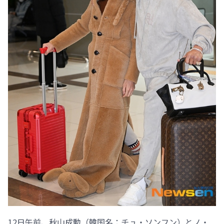
12日午前、秋山成勲（韓国名：チュ・ソンフン）とノ・