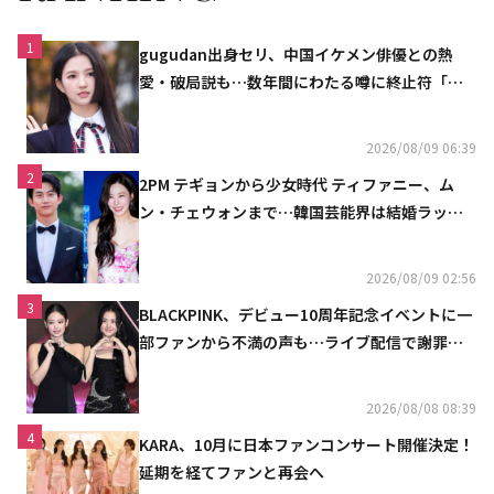
1
gugudan出身セリ、中国イケメン俳優との熱
愛・破局説も…数年間にわたる噂に終止符「邪
魔しないで」
2026/08/09 06:39
2
2PM テギョンから少女時代 ティファニー、ム
ン・チェウォンまで…韓国芸能界は結婚ラッシ
ュ
2026/08/09 02:56
3
BLACKPINK、デビュー10周年記念イベントに一
部ファンから不満の声も…ライブ配信で謝罪
「コミュニケーション不足だった」
2026/08/08 08:39
4
KARA、10月に日本ファンコンサート開催決定！
延期を経てファンと再会へ