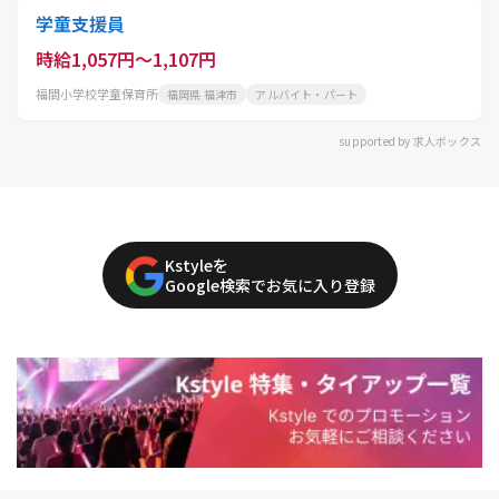
学童支援員
時給1,057円～1,107円
福間小学校学童保育所
福岡県 福津市
アルバイト・パート
supported by 求人ボックス
Kstyleを
Google検索でお気に入り登録