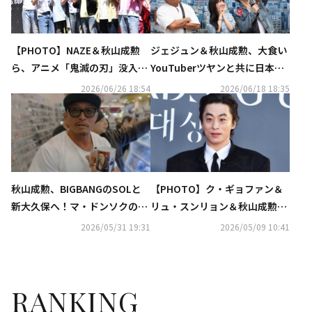
【PHOTO】NAZE＆秋山成勲
ジェジュン＆秋山成勲、大食い
ら、アニメ「鬼滅の刃」没入型
YouTuberツヤンと共に日本
展示会のオープニングイベント
へ！「ツヤン何食 東京編」6月
2026/06/26 18:54
2026/06/18 18:35
に出席
20日に放送
秋山成勲、BIGBANGのSOLと
【PHOTO】ク・ギョファン＆
新大久保へ！マ・ドンソクのグ
リュ・スンリョン＆秋山成勲ら
ッズを発見し「なぜここに？」
「第62回百想芸術大賞」レッド
2026/05/31 19:31
2026/05/09 10:41
（動画あり）
カーペットに登場
RANKING