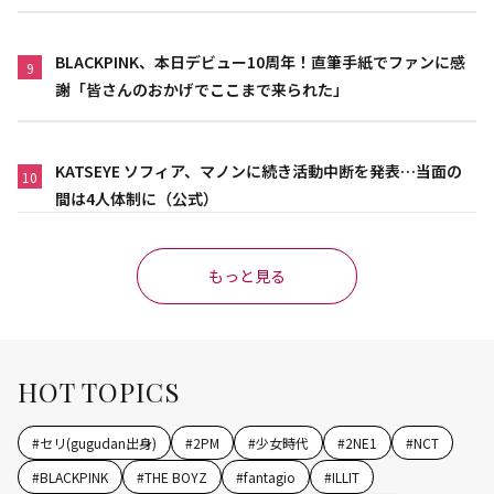
BLACKPINK、本日デビュー10周年！直筆手紙でファンに感
9
謝「皆さんのおかげでここまで来られた」
KATSEYE ソフィア、マノンに続き活動中断を発表…当面の
10
間は4人体制に（公式）
もっと見る
HOT TOPICS
#
セリ(gugudan出身)
#
2PM
#
少女時代
#
2NE1
#
NCT
#
BLACKPINK
#
THE BOYZ
#
fantagio
#
ILLIT