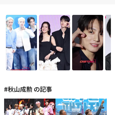
#
秋山成勲
の記事