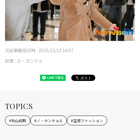
元記事配信日時 :
2025/12/12 14:07
記者 :
ユ・ヨンジュ
TOPICS
#
秋山成勲
#
ノ・ホンチョル
#
空港ファッション