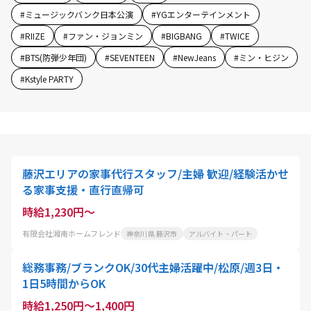
#
ミュージックバンク日本公演
#
YGエンターテインメント
#
RIIZE
#
ファン・ジョンミン
#
BIGBANG
#
TWICE
#
BTS(防弾少年団)
#
SEVENTEEN
#
NewJeans
#
ミン・ヒジン
#
Kstyle PARTY
藤沢エリアの家事代行スタッフ/主婦 歓迎/経験活かせ
る家事支援・直行直帰可
時給1,230円～
有限会社湘南ホームフレンド
神奈川県 藤沢市
アルバイト・パート
総務事務/ブランクOK/30代主婦活躍中/松原/週3日・
1日5時間からOK
時給1,250円～1,400円