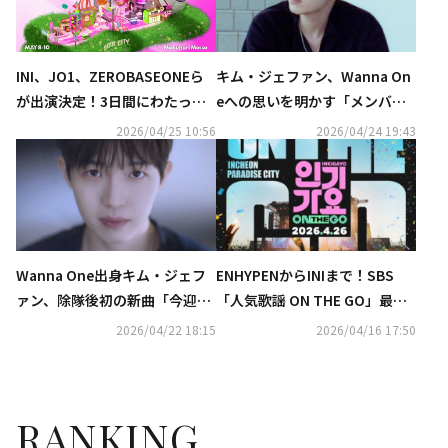
キム・ジェファン、Wanna On
INI、JO1、ZEROBASEONEら
eへの思いを明かす「メンバー
が出演決定！3日間にわたって
たちが本当に望んでいるのはス
開催される『KCON JAPAN 202
2026/04/25 10:56
2026/04/24 19:43
テージで歌って踊ること」
6』をU-NEXT独占で生配信
Wanna One出身キム・ジェフ
ENHYPENからINIまで！SBS
ァン、除隊後初の新曲「今迎え
「人気歌謡 ON THE GO」最終
に行くよ」MV公開！ファンを
ラインナップを公開…計19組が
2026/04/22 18:15
2026/04/16 17:50
癒すメッセージ
参加
RANKING