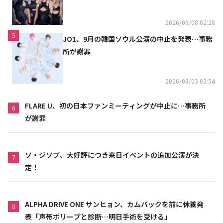
れた」
2026/08/08 02:28
5
JO1、9月の韓国ソウル公演の中止を発表…事務
所が謝罪
2026/08/03 03:54
FLARE U、初の日本ファンミーティングが中止に…事務所
6
が謝罪
ソ・ジソブ、大好評につき来日イベントの追加公演が決
7
定！
ALPHA DRIVE ONE サンヒョン、カムバックを前に休養発
8
表「声帯ポリープと診断…明日手術を受ける」