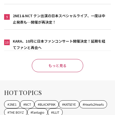
2NE1＆NCT テン出演の日本スペシャルライブ、一度は中
9
止発表も…開催が再決定！
KARA、10月に日本ファンコンサート開催決定！延期を経
10
てファンと再会へ
もっと見る
HOT TOPICS
#
2NE1
#
NCT
#
BLACKPINK
#
KATSEYE
#
Hearts2Hearts
#
THE BOYZ
#
fantagio
#
ILLIT