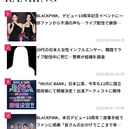
1
BLACKPINK、デビュー10周年記念イベントに一
部ファンから不満の声も…ライブ配信で謝罪
「コミュニケーション不足だった」
2026/08/08 08:39
2
20代の日本人女性インフルエンサー、韓国でラ
イブ配信中に死亡…警察が経緯を調査
2026/08/06 02:59
3
「MUSIC BANK」日本公演、今年も12月に国立
競技場にて開催決定！出演アーティストに期待
2026/08/07 10:00
4
BLACKPINK、本日デビュー10周年！直筆手紙で
ファンに感謝「皆さんのおかげでここまで来ら