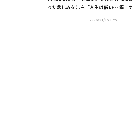
った悲しみを告白「人生は儚い…
福！
後悔しない生き方を」（動画あ
ント
2026/01/15 12:57
り）