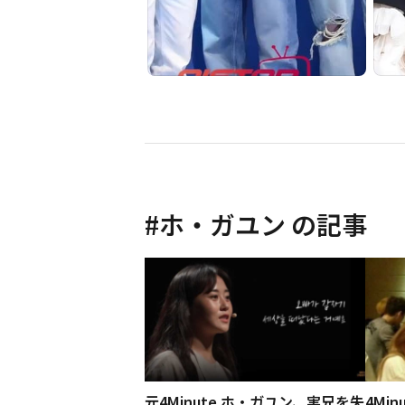
#
ホ・ガユン
の記事
元4Minute ホ・ガユン、実兄を失
4Mi