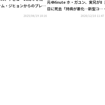
元4Minute ホ・ガユン、実兄が8
ナム・ジヒョンからのプレゼ
日に死去「持病が悪化…新型コロ
にも注目
ナウイルスは無関係」
2025/06/19 18:16
2020/12/10 11:47