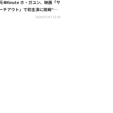
元4Minute ホ・ガユン、映画「サ
ーチアウト」で初主演に挑戦“も
ともと女優が夢でした”
2020/07/07 13:30