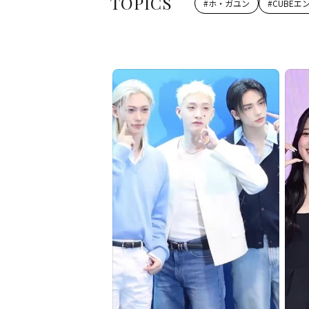
TOPICS
#
ホ・ガユン
#
CUBE