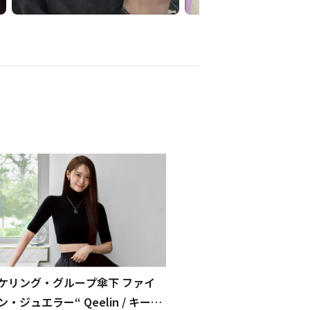
ケリング・グループ傘下 ファイ
ン・ジュエラー“ Qeelin / キーリ