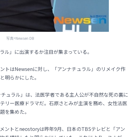
写真=Newsen DB
ラル」に出演するか注目が集まっている。
ントはNewsenに対し、「アンナチュラル」のリメイク作
と明らかにした。
ンナチュラル」は、法医学者である主人公が不自然な死の裏に
テリー医療ドラマだ。石原さとみが主演を務め、女性法医
題を集めた。
メントとneostoryは昨年9月、日本のTBSテレビと「アン