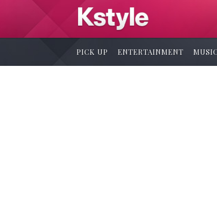
PICK UP
ENTERTAINMENT
MUSI