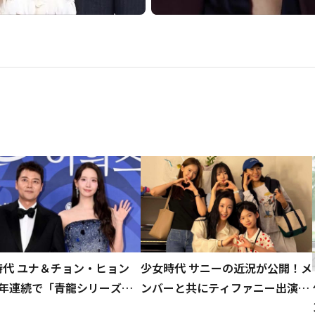
時代 ユナ＆チョン・ヒョン
少女時代 サニーの近況が公開！メ
5年連続で「青龍シリーズア
ンバーと共にティファニー出演の
ド」MCに抜擢！
ミュージカルを鑑賞…変わらぬ友