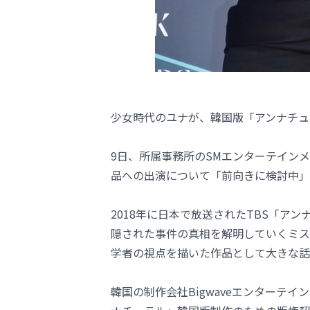
少女時代のユナが、韓国版「アンナチュ
9日、所属事務所のSMエンターテインメ
品への出演について「前向きに検討中」
2018年に日本で放送されたTBS「ア
隠された事件の真相を解明していくミス
学者の視点を描いた作品として大きな話
韓国の制作会社Bigwaveエンターテイン