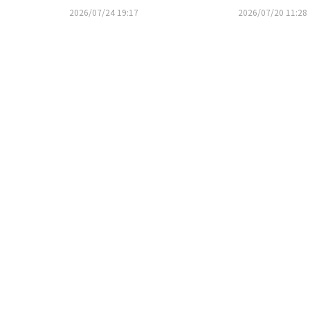
情アピール
2026/07/24 19:17
2026/07/20 11:28