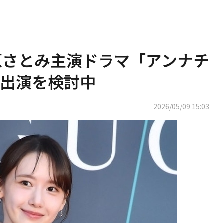
原さとみ主演ドラマ「アンナチ
出演を検討中
2026/05/09 15:03