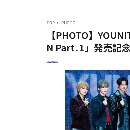
TOP
PHOTO
【PHOTO】YOUN
N Part․1」発