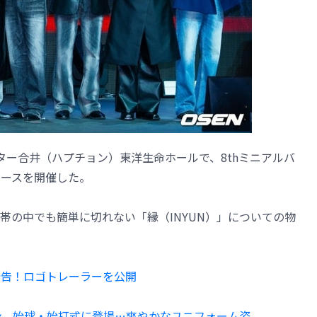
シアター合井（ハプチョン）東洋生命ホールで、8thミニアルバ
ーケースを開催した。
帯の中でも簡単に切れない「縁（INYUN）」についての物
を予告！ロゴトレーラーを公開
シオン、始球・始打式に登場…爽やかなユニフォーム姿