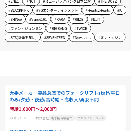
#
2NE1
#
NCT
#
ミュージックバンク日本公演
#
THE BOYZ
#
BLACKPINK
#
YGエンターテインメント
#
Hearts2Hearts
#
IU
#
SHINee
#
Venue101
#
KARA
#
RIIZE
#
ILLIT
#
ファン・ジョンミン
#
BIGBANG
#
TWICE
#
BTS(防弾少年団)
#
SEVENTEEN
#
NewJeans
#
ミン・ヒジン
大手メーカー製品倉庫でのフォークリフトstaff/平日
のみ/夕勤・夜勤/高時給・高収入/男女不問
時給1,600円～2,000円
NXキャリアロード株式会社
栃木県 宇都宮市
アルバイト・パート