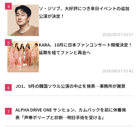
4
ソ・ジソブ、大好評につき来日イベントの追加
公演が決定！
2026/08/07 03:57
5
KARA、10月に日本ファンコンサート開催決定！
延期を経てファンと再会へ
2026/08/07 03:42
JO1、9月の韓国ソウル公演の中止を発表…事務所が謝罪
6
ALPHA DRIVE ONE サンヒョン、カムバックを前に休養発
7
表「声帯ポリープと診断…明日手術を受ける」