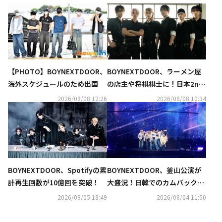
【PHOTO】BOYNEXTDOOR、
BOYNEXTDOOR、ラーメン屋
海外スケジュールのため出国
の店主や将棋棋士に！日本2nd
デジタルシングル「Boom Boo
2026/08/08 12:26
2026/08/08 10:34
m Boom」MVフォト一挙公開
BOYNEXTDOOR、Spotifyの累
BOYNEXTDOOR、釜山公演が
計再生回数が10億回を突破！
大盛況！日韓でのカムバックを
サプライズ発表も
2026/08/05 18:49
2026/08/04 11:50