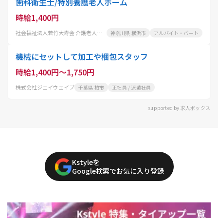
歯科衛生士/特別養護老人ホーム
時給1,400円
社会福祉法人若竹大寿会 介護老人福祉施設 わかたけ富岡
神奈川県 横浜市
アルバイト・パート
機械にセットして加工や梱包スタッフ
時給1,400円～1,750円
株式会社ジェイウェイブ
千葉県 柏市
正社員 / 派遣社員
supported by 求人ボックス
Kstyleを
Google検索でお気に入り登録