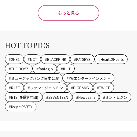
もっと見る
HOT TOPICS
#
2NE1
#
NCT
#
BLACKPINK
#
KATSEYE
#
Hearts2Hearts
#
THE BOYZ
#
fantagio
#
ILLIT
#
ミュージックバンク日本公演
#
YGエンターテインメント
#
RIIZE
#
ファン・ジョンミン
#
BIGBANG
#
TWICE
#
BTS(防弾少年団)
#
SEVENTEEN
#
NewJeans
#
ミン・ヒジン
#
Kstyle PARTY