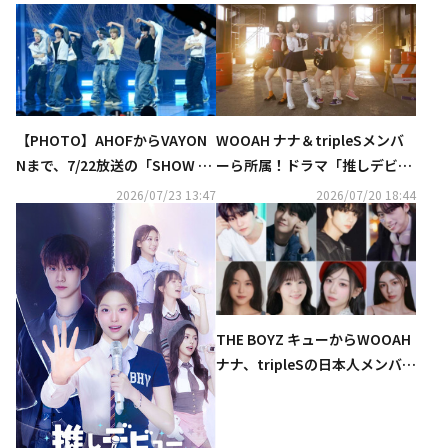
【PHOTO】AHOFからVAYON
WOOAH ナナ＆tripleSメンバ
Nまで、7/22放送の「SHOW C
ーら所属！ドラマ「推しデビュ
HAMPION」に出演
―」発のガールズグループ、デ
2026/07/23 13:47
2026/07/20 18:44
ビュー曲をリリース
THE BOYZ キューからWOOAH
ナナ、tripleSの日本人メンバー
まで！新ドラマ「推しデビュ―
～My Idol, My Debut～」に出
演決定