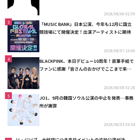
2026/08/06 02:59
3
「MUSIC BANK」日本公演、今年も12月に国立
競技場にて開催決定！出演アーティストに期待
2026/08/07 10:00
4
BLACKPINK、本日デビュー10周年！直筆手紙で
ファンに感謝「皆さんのおかげでここまで来ら
れた」
2026/08/08 02:28
5
JO1、9月の韓国ソウル公演の中止を発表…事務
所が謝罪
2026/08/03 03:54
ソ・ジソブ、大好評につき来日イベントの追加公演が決