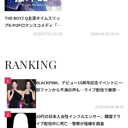
THE BOYZ Q主演タイムスリッ
プK-POPロマンスコメディ「推
しデビュ― ～My Idol, My Deb
2026/07/02 15:24
2026/04/29 16:10
ut～」 Leminoプレミアムに
て日韓同時・独占配信決定！
RANKING
1
BLACKPINK、デビュー10周年記念イベントに一
部ファンから不満の声も…ライブ配信で謝罪
「コミュニケーション不足だった」
2026/08/08 08:39
2
20代の日本人女性インフルエンサー、韓国でラ
イブ配信中に死亡…警察が経緯を調査