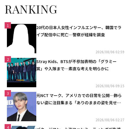
RANKING
1
20代の日本人女性インフルエンサー、韓国でラ
イブ配信中に死亡…警察が経緯を調査
2026/08/06 02:59
2
Stray Kids、BTSが不参加表明の「グラミー
賞」や入隊まで…素直な考えを明らかに
2026/08/06 09:15
3
元NCT マーク、アメリカでの日常を公開…飾ら
ない姿に注目集まる「ありのままの姿を見せた
い」（動画あり）
2026/08/06 02:27
4