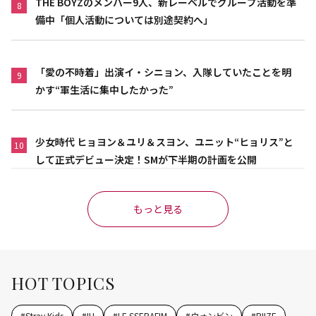
THE BOYZのメンバー9人、新レーベルでグループ活動を準
8
備中「個人活動については別途契約へ」
「愛の不時着」出演イ・シニョン、入隊していたことを明
9
かす“軍生活に集中したかった”
少女時代 ヒョヨン＆ユリ＆スヨン、ユニット“ヒョリス”と
10
して正式デビュー決定！SMが下半期の計画を公開
もっと見る
HOT TOPICS
#
Stray Kids
#
IU
#
LE SSERAFIM
#
ウォンビン
#
RIIZE