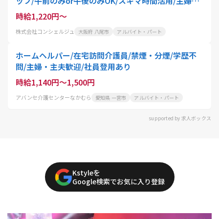
ッフ/午前のみor午後のみOK/スキマ時間活用/主婦・
主夫歓迎/週3日～OK/土日休み
時給1,220円～
株式会社コンシェルジュ
大阪府 八尾市
アルバイト・パート
ホームヘルパー/在宅訪問介護員/禁煙・分煙/学歴不
問/主婦・主夫歓迎/社員登用あり
時給1,140円～1,500円
アバンセ介護センターなかむら
愛知県 一宮市
アルバイト・パート
supported by 求人ボックス
Kstyleを
Google検索でお気に入り登録