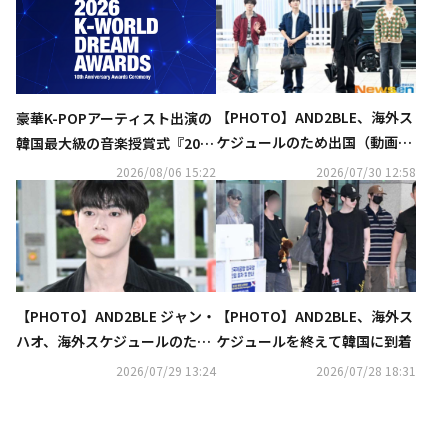
【PHOTO】AND2BLE、海外ス
豪華K-POPアーティスト出演の
ケジュールのため出国（動画あ
韓国最大級の音楽授賞式『2026
り）
K-WORLD DREAM AWARDS』8
2026/08/06 15:22
2026/07/30 12:58
月27日にU-NEXTが日本独占で
見放題ライブ配信
【PHOTO】AND2BLE ジャン・
【PHOTO】AND2BLE、海外ス
ハオ、海外スケジュールのため
ケジュールを終えて韓国に到着
出国
2026/07/29 13:24
2026/07/28 18:31