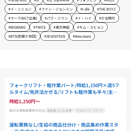
#
イ・シニョン
#
ファン・ジョンミン
#
i-dle
#
THE BOYZ
#
マーク(NCT出身)
#
パク・ジフン
#
イ・ハイ
#
少女時代
#
BIGBANG
#
TWICE
#
東方神起
#
キム・スヒョン
#
BTS(防弾少年団)
#
SEVENTEEN
#
NewJeans
フォークリフト・軽作業パート/時給1,250円×週5フ
ルタイム/免許活かせる/リフトも軽作業も半々/主婦
さん多数活躍中
時給1,250円～
南日本運輸倉庫株式会社
埼玉県 さいたま市
アルバイト・パート
運転業務なし!生協の商品仕分け・商品集め作業スタ