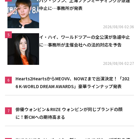
パク・ジフン、上海ファンミーティングが急遽
中止に…事務所が発表
2026/08/06 02:36
5
イ・ハイ、ワールドツアーの全公演が急遽中止
に…事務所が主催会社への法的対応を予告
2026/08/06 02:27
Hearts2HeartsからMEOVV、NOWZまで出演決定！「202
6
6 K-WORLD DREAM AWARDS」豪華ラインナップ発表
俳優ウォンビン＆RIIZE ウォンビンが同じブランドの顔
7
に！新CMへの期待高まる