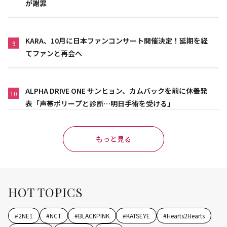
が謝罪
KARA、10月に日本ファンコンサート開催決定！延期を経
9
てファンと再会へ
ALPHA DRIVE ONE サンヒョン、カムバックを前に休養発
10
表「声帯ポリープと診断…明日手術を受ける」
もっと見る
HOT TOPICS
#
2NE1
#
NCT
#
BLACKPINK
#
KATSEYE
#
Hearts2Hearts