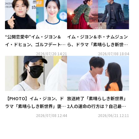
“公開恋愛中”イム・ジヨン＆
イム・ジヨン＆ホ・ナムジュン
イ・ドヒョン、ゴルフデートの
ら、ドラマ「素晴らしき新世
目撃談が話題に
界」褒賞休暇のためベトナム
2026/07/20 14:21
2026/07/08 18:04
へ！現地ファンも歓迎
【PHOTO】イム・ジヨン、ド
放送終了「素晴らしき新世界」
ラマ「素晴らしき新世界」褒賞
2人の運命の行方は？自己最高
休暇のためベトナムへ出国
視聴率で有終の美【ネタバレあ
2026/07/08 12:44
2026/06/21 12:11
り】