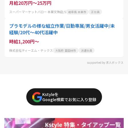
月給20万円～25万円
スーパーマーケットバロー 本巣文殊店/S
岐阜県 本巣市
正社員
プラモデルの様な組立作業/日勤専属/男女活躍中/未
経験/20代～40代活躍中
時給1,200円～
株式会社ティーエム・テックス
大阪府 富田林市
派遣社員
supported by 求人ボックス
Kstyleを
Google検索でお気に入り登録