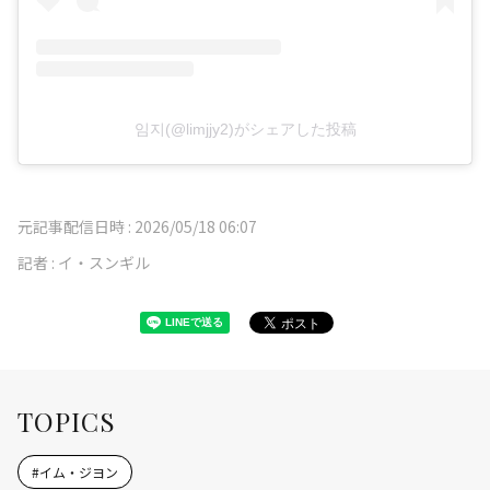
임지(@limjjy2)がシェアした投稿
元記事配信日時 :
2026/05/18 06:07
記者 :
イ・スンギル
TOPICS
#
イム・ジヨン