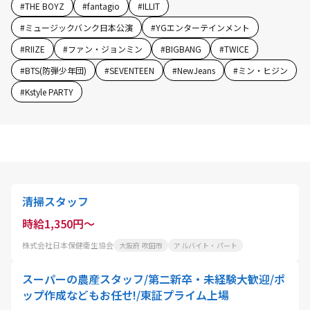
#
THE BOYZ
#
fantagio
#
ILLIT
#
ミュージックバンク日本公演
#
YGエンターテインメント
#
RIIZE
#
ファン・ジョンミン
#
BIGBANG
#
TWICE
#
BTS(防弾少年団)
#
SEVENTEEN
#
NewJeans
#
ミン・ヒジン
#
Kstyle PARTY
清掃スタッフ
時給1,350円～
株式会社日本保健衛生協会
大阪府 吹田市
アルバイト・パート
スーパーの農産スタッフ/第二新卒・未経験大歓迎/ポ
ップ作成などもお任せ!/東証プライム上場