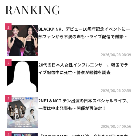
RANKING
1
BLACKPINK、デビュー10周年記念イベントに一
部ファンから不満の声も…ライブ配信で謝罪
「コミュニケーション不足だった」
2026/08/08 08:39
2
20代の日本人女性インフルエンサー、韓国でラ
イブ配信中に死亡…警察が経緯を調査
2026/08/06 02:59
3
2NE1＆NCT テン出演の日本スペシャルライブ、
一度は中止発表も…開催が再決定！
2026/08/07 09:56
4