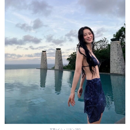
写真=イム・ジヨン SNS