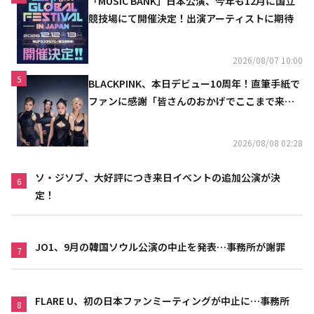
「MUSIC BANK」日本公演、今年も12月に国立
競技場にて開催決定！出演アーティストに期待
2026/08/07 10:00
5
BLACKPINK、本日デビュー10周年！直筆手紙で
ファンに感謝「皆さんのおかげでここまで来ら
れた」
2026/08/08 02:28
ソ・ジソブ、大好評につき来日イベントの追加公演が決
6
定！
JO1、9月の韓国ソウル公演の中止を発表…事務所が謝罪
7
FLARE U、初の日本ファンミーティングが中止に…事務所
8