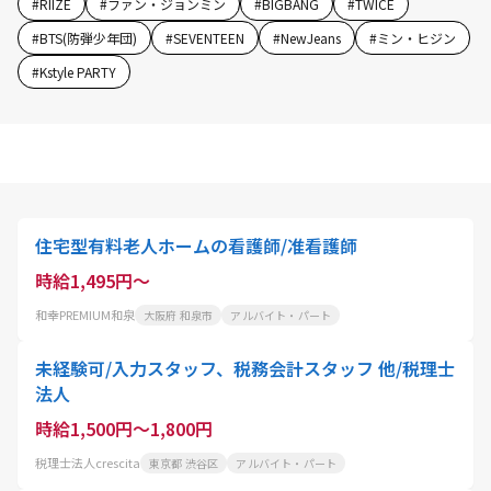
#
RIIZE
#
ファン・ジョンミン
#
BIGBANG
#
TWICE
#
BTS(防弾少年団)
#
SEVENTEEN
#
NewJeans
#
ミン・ヒジン
#
Kstyle PARTY
住宅型有料老人ホームの看護師/准看護師
時給1,495円～
和幸PREMIUM和泉
大阪府 和泉市
アルバイト・パート
未経験可/入力スタッフ、税務会計スタッフ 他/税理士
法人
時給1,500円～1,800円
税理士法人crescita
東京都 渋谷区
アルバイト・パート