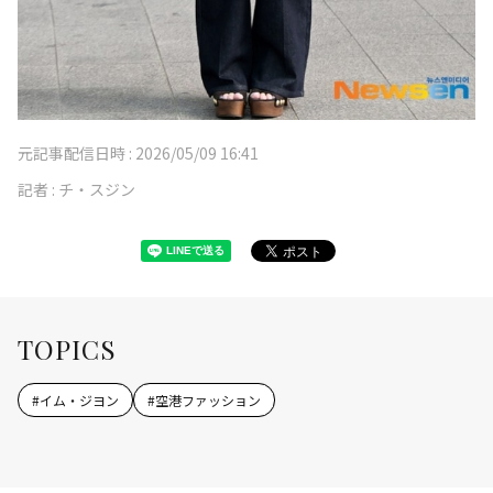
元記事配信日時 :
2026/05/09 16:41
記者 :
チ・スジン
TOPICS
#
イム・ジヨン
#
空港ファッション