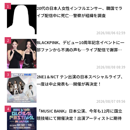
1
20代の日本人女性インフルエンサー、韓国でラ
イブ配信中に死亡…警察が経緯を調査
2026/08/06 02:59
2
BLACKPINK、デビュー10周年記念イベントに一
部ファンから不満の声も…ライブ配信で謝罪
「コミュニケーション不足だった」
2026/08/08 08:39
3
2NE1＆NCT テン出演の日本スペシャルライブ、
一度は中止発表も…開催が再決定！
2026/08/07 09:56
4
「MUSIC BANK」日本公演、今年も12月に国立
競技場にて開催決定！出演アーティストに期待