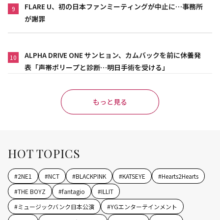
FLARE U、初の日本ファンミーティングが中止に…事務所
9
が謝罪
ALPHA DRIVE ONE サンヒョン、カムバックを前に休養発
10
表「声帯ポリープと診断…明日手術を受ける」
もっと見る
HOT TOPICS
#
2NE1
#
NCT
#
BLACKPINK
#
KATSEYE
#
Hearts2Hearts
#
THE BOYZ
#
fantagio
#
ILLIT
#
ミュージックバンク日本公演
#
YGエンターテインメント