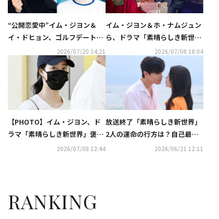
“公開恋愛中”イム・ジヨン＆
イム・ジヨン＆ホ・ナムジュン
イ・ドヒョン、ゴルフデートの
ら、ドラマ「素晴らしき新世
目撃談が話題に
界」褒賞休暇のためベトナム
2026/07/20 14:21
2026/07/08 18:04
へ！現地ファンも歓迎
【PHOTO】イム・ジヨン、ド
放送終了「素晴らしき新世界」
ラマ「素晴らしき新世界」褒賞
2人の運命の行方は？自己最高
休暇のためベトナムへ出国
視聴率で有終の美【ネタバレあ
2026/07/08 12:44
2026/06/21 12:11
り】
RANKING