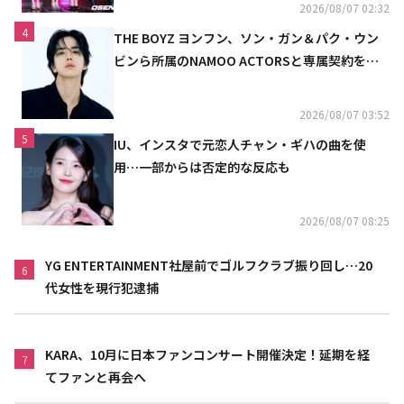
2026/08/07 02:32
4
THE BOYZ ヨンフン、ソン・ガン＆パク・ウン
ビンら所属のNAMOO ACTORSと専属契約を締
結
2026/08/07 03:52
5
IU、インスタで元恋人チャン・ギハの曲を使
用…一部からは否定的な反応も
2026/08/07 08:25
YG ENTERTAINMENT社屋前でゴルフクラブ振り回し…20
6
代女性を現行犯逮捕
KARA、10月に日本ファンコンサート開催決定！延期を経
7
てファンと再会へ