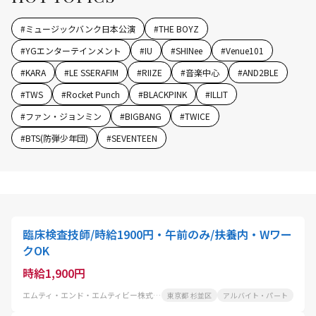
#
ミュージックバンク日本公演
#
THE BOYZ
#
YGエンターテインメント
#
IU
#
SHINee
#
Venue101
#
KARA
#
LE SSERAFIM
#
RIIZE
#
音楽中心
#
AND2BLE
#
TWS
#
Rocket Punch
#
BLACKPINK
#
ILLIT
#
ファン・ジョンミン
#
BIGBANG
#
TWICE
#
BTS(防弾少年団)
#
SEVENTEEN
臨床検査技師/時給1900円・午前のみ/扶養内・Wワー
クOK
時給1,900円
エムティ・エンド・エムティビー株式会社
東京都 杉並区
アルバイト・パート