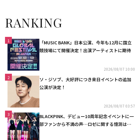
ライズ発表
RANKING
1
「MUSIC BANK」日本公演、今年も12月に国立
競技場にて開催決定！出演アーティストに期待
2026/08/07 10:00
2
ソ・ジソブ、大好評につき来日イベントの追加
公演が決定！
2026/08/07 03:57
3
BLACKPINK、デビュー10周年記念イベントに一
部ファンから不満の声…ロゼに関する憶測は否
定