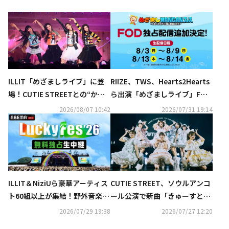
ILLIT「めざましライブ」に登
RIIZE、TWS、Hearts2Hearts
場！CUTIE STREETとの“かわ
ら出演「めざましライブ」FOD
いい”コラボ＆最新曲のステー
にて独占生配信
2026/08/07 10:42
2026/07/31 19:14
ジまで…ファン熱狂
ILLIT＆NiziUら豪華アーティス
CUTIE STREET、ソウルアンコ
ト60組以上が集結！野外音楽フ
ール公演で新曲「きゅーすとの
ェス「LuckyFes'26」ABEMAに
うた」韓国語ver․を初披露！来
2026/07/29 19:38
2026/07/27 12:20
て無料独占生中継
冬のワンマンライブ開催をサプ