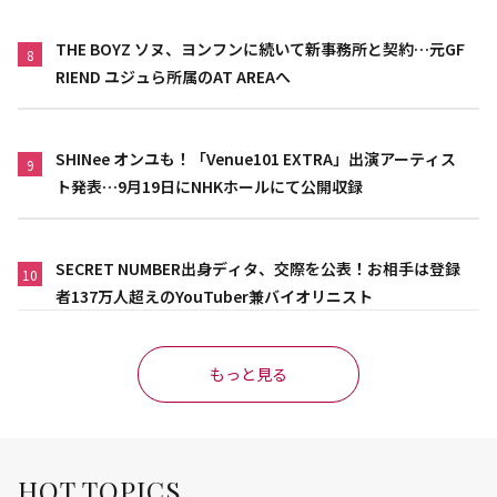
THE BOYZ ソヌ、ヨンフンに続いて新事務所と契約…元GF
8
RIEND ユジュら所属のAT AREAへ
SHINee オンユも！「Venue101 EXTRA」出演アーティス
9
ト発表…9月19日にNHKホールにて公開収録
SECRET NUMBER出身ディタ、交際を公表！お相手は登録
10
者137万人超えのYouTuber兼バイオリニスト
もっと見る
HOT TOPICS