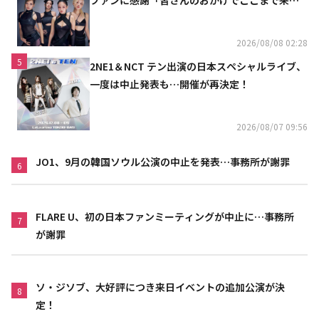
ファンに感謝「皆さんのおかげでここまで来ら
れた」
2026/08/08 02:28
5
2NE1＆NCT テン出演の日本スペシャルライブ、
一度は中止発表も…開催が再決定！
2026/08/07 09:56
JO1、9月の韓国ソウル公演の中止を発表…事務所が謝罪
6
FLARE U、初の日本ファンミーティングが中止に…事務所
7
が謝罪
ソ・ジソブ、大好評につき来日イベントの追加公演が決
8
定！