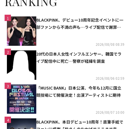
RANKING
1
BLACKPINK、デビュー10周年記念イベントに一
部ファンから不満の声も…ライブ配信で謝罪
「コミュニケーション不足だった」
2026/08/08 08:39
2
20代の日本人女性インフルエンサー、韓国でラ
イブ配信中に死亡…警察が経緯を調査
2026/08/06 02:59
3
「MUSIC BANK」日本公演、今年も12月に国立
競技場にて開催決定！出演アーティストに期待
2026/08/07 10:00
4
BLACKPINK、本日デビュー10周年！直筆手紙で