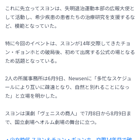
これに先立ってスヨンは、失明退治運動本部の広報大使と
して活動し、希少疾患の患者たちの治療研究を支援するな
ど、模範となっていた。
特に今回のイベントは、スヨンが14年交際してきたチョ
ン・ギョンホとの破局後、初めて出席する公式の場となる
ため話題となっている。
2人の所属事務所は6月9日、Newsenに「多忙なスケジュ
ールにより互いに疎遠となり、自然と別れることになっ
た」と立場を明かした。
スヨンは演劇「ヴェニスの商人」で7月8日から8月9日ま
で、国立劇場ヘオルム劇場の舞台に立つ。
・少女時代 スヨン＆チョン・ギョンホ、交際14年目で破