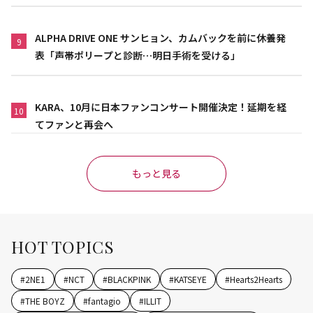
ALPHA DRIVE ONE サンヒョン、カムバックを前に休養発
9
表「声帯ポリープと診断…明日手術を受ける」
KARA、10月に日本ファンコンサート開催決定！延期を経
10
てファンと再会へ
もっと見る
HOT TOPICS
#
2NE1
#
NCT
#
BLACKPINK
#
KATSEYE
#
Hearts2Hearts
#
THE BOYZ
#
fantagio
#
ILLIT