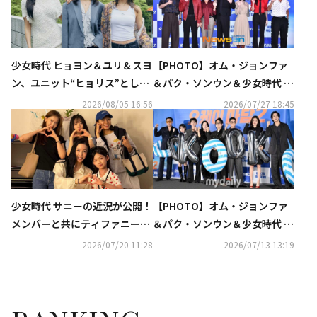
少女時代 ヒョヨン＆ユリ＆スヨ
【PHOTO】オム・ジョンファ
ン、ユニット“ヒョリス”として
＆パク・ソンウン＆少女時代 ス
正式デビュー決定！SMが下半
ヨンら、映画「ノンストップ
2026/08/05 16:56
2026/07/27 18:45
期の計画を公開
2」記者懇談会に出席
少女時代 サニーの近況が公開！
【PHOTO】オム・ジョンファ
メンバーと共にティファニー出
＆パク・ソンウン＆少女時代 ス
演のミュージカルを鑑賞…変わ
ヨンら、映画「ノンストップ
2026/07/20 11:28
2026/07/13 13:19
らぬ友情アピール
2」制作発表会に出席