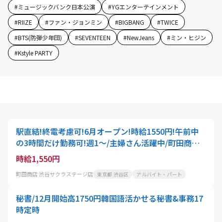
#
ミュージックバンク日本公演
#
YGエンターテインメント
#
RIIZE
#
ファン・ジョンミン
#
BIGBANG
#
TWICE
#
BTS(防弾少年団)
#
SEVENTEEN
#
NewJeans
#
ミン・ヒジン
#
Kstyle PARTY
駅直結!終電考慮可!6月オープン!時給1550円!午前中
の3時間だけ勤務可!週1～/主婦さん活躍中/町田商店/
ラーメン店の仕込み・清掃/406
時給1,550円
町田商店 渋谷サクラステージ店
東京都 渋谷区
アルバイト・パート
秘書/12月開始高1750円韓国語活かせる秘書&事務17
時定時