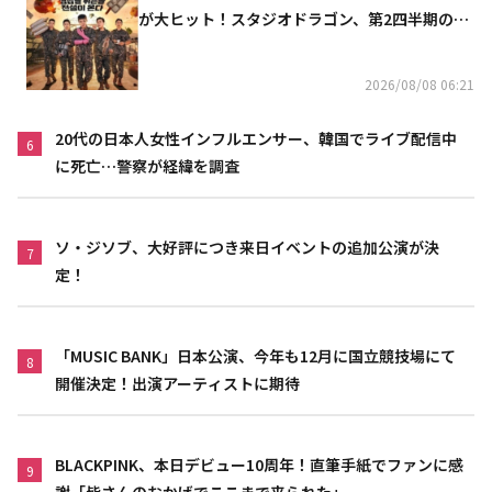
が大ヒット！スタジオドラゴン、第2四半期の売
上高が黒字に
2026/08/08 06:21
20代の日本人女性インフルエンサー、韓国でライブ配信中
6
に死亡…警察が経緯を調査
ソ・ジソブ、大好評につき来日イベントの追加公演が決
7
定！
「MUSIC BANK」日本公演、今年も12月に国立競技場にて
8
開催決定！出演アーティストに期待
BLACKPINK、本日デビュー10周年！直筆手紙でファンに感
9