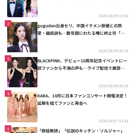
ュ
2026/08/09 02:56
2
gugudan出身セリ、中国イケメン俳優との熱
愛・破局説も…数年間にわたる噂に終止符「邪
魔しないで」
2026/08/09 06:39
3
BLACKPINK、デビュー10周年記念イベントに一
部ファンから不満の声も…ライブ配信で謝罪
「コミュニケーション不足だった」
2026/08/08 08:39
4
KARA、10月に日本ファンコンサート開催決定！
延期を経てファンと再会へ
2026/08/07 03:42
5
「鉄槌教師」「伝説のキッチン・ソルジャー」