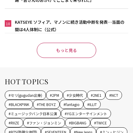
謝「皆さんのおかげでここまで来られた」
KATSEYE ソフィア、マノンに続き活動中断を発表…当面の
10
間は4人体制に（公式）
もっと見る
HOT TOPICS
#
セリ(gugudan出身)
#
2PM
#
少女時代
#
2NE1
#
NCT
#
BLACKPINK
#
THE BOYZ
#
fantagio
#
ILLIT
#
ミュージックバンク日本公演
#
YGエンターテインメント
#
RIIZE
#
ファン・ジョンミン
#
BIGBANG
#
TWICE
#
BTS(防弾少年団)
#
SEVENTEEN
#
NewJeans
#
ミン・ヒジン