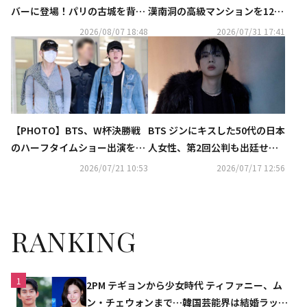
バーに登場！パリの古城を背景
漢南洞の高級マンションを12億
に優雅な魅力アピール（動画あ
円で売却…韓国メディアが報道
2026/08/07 18:48
2026/07/31 17:41
り）
【PHOTO】BTS、W杯決勝戦
BTS ジンにキスした50代の日本
のハーフタイムショー出演を終
人女性、第2回公判も出廷せず
えてアメリカから帰国（動画あ
延期に
2026/07/21 10:53
2026/07/17 12:56
り）
RANKING
1
2PM テギョンから少女時代 ティファニー、ム
ン・チェウォンまで…韓国芸能界は結婚ラッシ