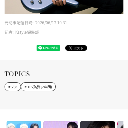
元記事配信日時 :
2026/06/12 10:31
記者 :
Kstyle編集部
TOPICS
#
ジン
#
BTS(防弾少年団)