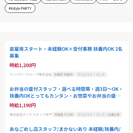
#
Kstyle PARTY
直雇用スタート・未経験OK×受付事務 扶養内OK 2名
募集
時給1,200円
マンパワーグループ株式会社
京都府 京都市
アルバイト・パート
お弁当の盛付スタッフ・選べる時間帯・週3日～OK・
扶養内OKとってもカンタン・お惣菜やお弁当の盛り
付けスタッフ
時給1,190円
株式会社ホットスタッフ水戸
茨城県 行方市
アルバイト・パート / 派遣社員
あなごめし店スタッフ/まかないあり 未経験/扶養内/