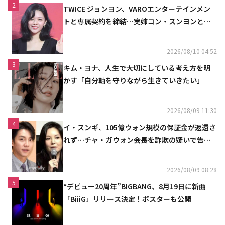
2
TWICE ジョンヨン、VAROエンターテインメン
トと専属契約を締結…実姉コン・スンヨンと同
じ事務所（公式）
2026/08/10 04:52
3
キム・ヨナ、人生で大切にしている考え方を明
かす「自分軸を守りながら生きていきたい」
2026/08/09 11:30
4
イ・スンギ、105億ウォン規模の保証金が返還さ
れず…チャ・ガウォン会長を詐欺の疑いで告訴
へ
2026/08/09 08:28
5
“デビュー20周年”BIGBANG、8月19日に新曲
「BiiiG」リリース決定！ポスターも公開