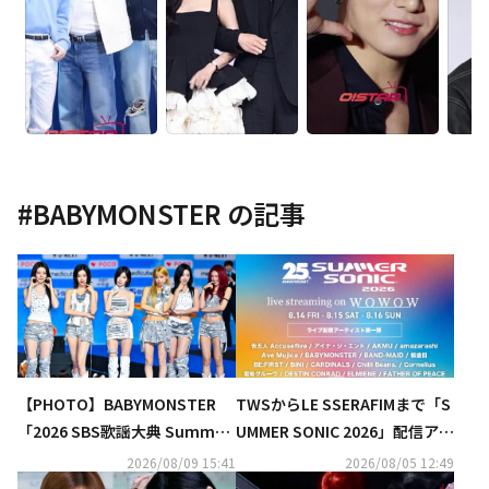
#
BABYMONSTER
の記事
【PHOTO】BABYMONSTER
TWSからLE SSERAFIMまで「S
「2026 SBS歌謡大典 Summe
UMMER SONIC 2026」配信アー
r」ブルーカーペットに登場
ティスト第1弾公開
2026/08/09 15:41
2026/08/05 12:49