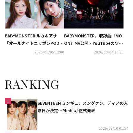
BABYMONSTER ルカ＆アサ
BABYMONSTER、収録曲「MO
「オールナイトニッポンPODC
ON」MV公開…YouTubeのワー
AST」9月のパーソナリティー
ルドワイドトレンドで1位に！
2026/08/05 12:00
2026/08/04 10:36
に！コメントも到着
RANKING
1
SEVENTEEN ミンギュ、スングァン、ディノの入
隊日が決定…Pledisが正式発表
2026/08/10 01:54