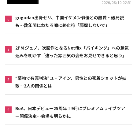
2026/08/10 02:51
gugudan出身セリ、中国イケメン俳優との熱愛・破局説
6
も…数年間にわたる噂に終止符「邪魔しないで」
2PM ジュノ、次回作となるNetflix「バイキング」への意気
7
込みを明かす「違った雰囲気の姿をお見せできると思う」
“薬物で有罪判決”ユ・アイン、男性との密着ショットが拡
8
散…2人の関係とは
BoA、日本デビュー25周年！9月にプレミアムライブツア
9
ー開催決定…会場も明らかに