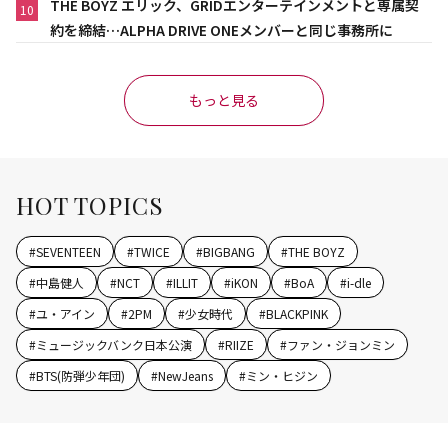
THE BOYZ エリック、GRIDエンターテインメントと専属契
10
約を締結…ALPHA DRIVE ONEメンバーと同じ事務所に
もっと見る
HOT TOPICS
#
SEVENTEEN
#
TWICE
#
BIGBANG
#
THE BOYZ
#
中島健人
#
NCT
#
ILLIT
#
iKON
#
BoA
#
i-dle
#
ユ・アイン
#
2PM
#
少女時代
#
BLACKPINK
#
ミュージックバンク日本公演
#
RIIZE
#
ファン・ジョンミン
#
BTS(防弾少年団)
#
NewJeans
#
ミン・ヒジン