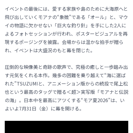
イベントの最後には、愛する家族や島のために大海原へと
飛び出していくモアナの“象徴”である「オール」と、マウ
イの物語に欠かせない「巨大な釣り針」を手にした2人に
よるフォトセッションが行われ、ポスタービジュアルを再
現するポージングを披露。会場からは温かな拍手が贈ら
れ、イベントは大盛況のもと幕を閉じた。
圧倒的な映像美と奇跡の歌声で、究極の癒しと一歩踏み出
す元気をくれる本作。幾多の困難を乗り越えて“海に選ば
れた”TSUZUMIと、アニメーション版からの続投で尾上松
也という最高のタッグで贈る＜超＞実写版「モアナと伝説
の海」。日本中を最高にアツくする“モア夏2026”は、い
よいよ7月31日（金）に幕を開ける。