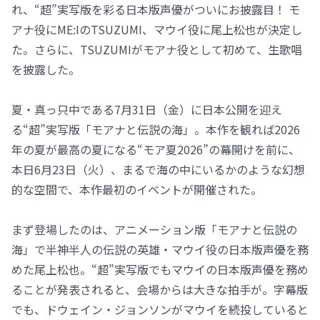
れ、“超”実写版を彩る日本版声優がついにお披露目！ モ
アナ役にME:IのTSUZUMI、マウイ役に尾上松也が決定し
た。さらに、TSUZUMIがモアナ役として初めて、生歌唱
を披露した。
夏・真っ只中である7月31日（金）に日本公開を迎え
る“超”実写版「モアナと伝説の海」。本作を観れば2026
年の夏が最高の夏になる“モア夏2026”の幕開けを前に、
本日6月23日（火）、まるで海の中にいるかのような幻想
的な空間で、本作最初のイベントが開催された。
まず登場したのは、アニメーション版「モアナと伝説の
海」で半神半人の伝説の英雄・マウイ役の日本版声優を務
めた尾上松也。“超”実写版でもマウイの日本版声優を務め
ることが発表されると、会場からは大きな拍手が。字幕版
でも、ドウェイン・ジョンソンがマウイを続投していると