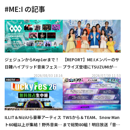
#
ME:I
の記事
ジェジュンからKep1erまで！
【REPORT】ME:Iメンバーのサ
日韓ハイブリッド音楽フェス、
プライズ登壇にTSUZUMIが
全出演アーティストを発表
涙…実写映画「モアナと伝説の
2026/08/03 18:16
2026/07/30 11:53
海」一夜限りのミュージカルプ
レミア開催
ILLIT＆NiziUら豪華アーティス
TWSから＆TEAM、Snow Man
ト60組以上が集結！野外音楽フ
まで総勢80組！明日放送「音楽