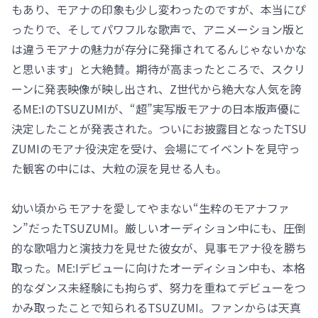
もあり、モアナの印象も少し変わったのですが、本当にぴ
ったりで、そしてパワフルな歌声で、アニメーション版と
は違うモアナの魅力が存分に発揮されてるんじゃないかな
と思います」と大絶賛。期待が高まったところで、スクリ
ーンに発表映像が映し出され、Z世代から絶大な人気を誇
るME:IのTSUZUMIが、“超”実写版モアナの日本版声優に
決定したことが発表された。ついにお披露目となったTSU
ZUMIのモアナ役決定を受け、会場にてイベントを見守っ
た観客の中には、大粒の涙を見せる人も。
幼い頃からモアナを愛してやまない“生粋のモアナファ
ン”だったTSUZUMI。厳しいオーディション中にも、圧倒
的な歌唱力と演技力を見せた彼女が、見事モアナ役を勝ち
取った。ME:Iデビューに向けたオーディション中も、本格
的なダンス未経験にも拘らず、努力を重ねてデビューをつ
かみ取ったことで知られるTSUZUMI。ファンからは天真