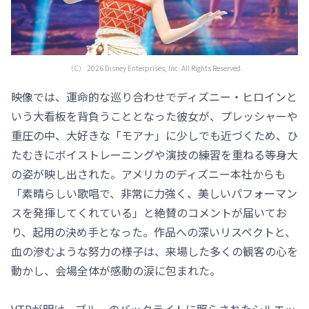
（C） 2026 Disney Enterprises, Inc. All Rights Reserved.
映像では、運命的な巡り合わせでディズニー・ヒロインと
いう大看板を背負うこととなった彼女が、プレッシャーや
重圧の中、大好きな「モアナ」に少しでも近づくため、ひ
たむきにボイストレーニングや演技の練習を重ねる等身大
の姿が映し出された。アメリカのディズニー本社からも
「素晴らしい歌唱で、非常に力強く、美しいパフォーマン
スを発揮してくれている」と絶賛のコメントが届いてお
り、起用の決め手となった。作品への深いリスペクトと、
血の滲むような努力の様子は、来場した多くの観客の心を
動かし、会場全体が感動の涙に包まれた。
VTRが明け、ブルーのバックライトに照らされたシルエッ