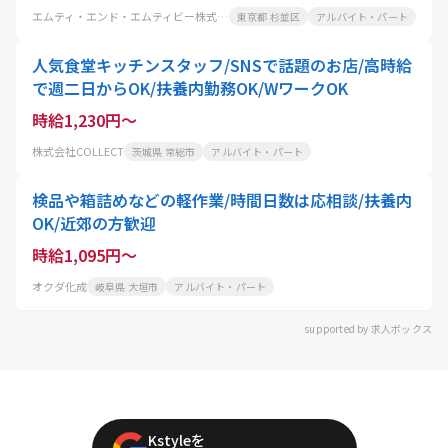
エムティ・エンド・エムティビー株式会社
東京都 杉並区
アルバイト・パート
人気食堂キッチンスタッフ/SNSで話題のお店/高時給
で週二日からOK/扶養内勤務OK/WワークOK
時給1,230円～
株式会社COLLECT
茨城県 常総市
アルバイト・パート
検品や箱詰めなどの軽作業/時間日数は応相談/扶養内
OK/近郊の方歓迎
時給1,095円～
オクダ化成
岐阜県 大垣市
アルバイト・パート
supported by 求人ボックス
Kstyleを