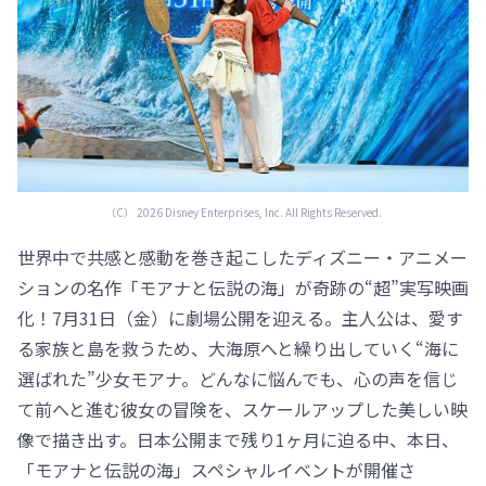
（C） 2026 Disney Enterprises, Inc. All Rights Reserved.
世界中で共感と感動を巻き起こしたディズニー・アニメー
ションの名作「モアナと伝説の海」が奇跡の“超”実写映画
化！7月31日（金）に劇場公開を迎える。主人公は、愛す
る家族と島を救うため、大海原へと繰り出していく“海に
選ばれた”少女モアナ。どんなに悩んでも、心の声を信じ
て前へと進む彼女の冒険を、スケールアップした美しい映
像で描き出す。日本公開まで残り1ヶ月に迫る中、本日、
「モアナと伝説の海」スペシャルイベントが開催さ