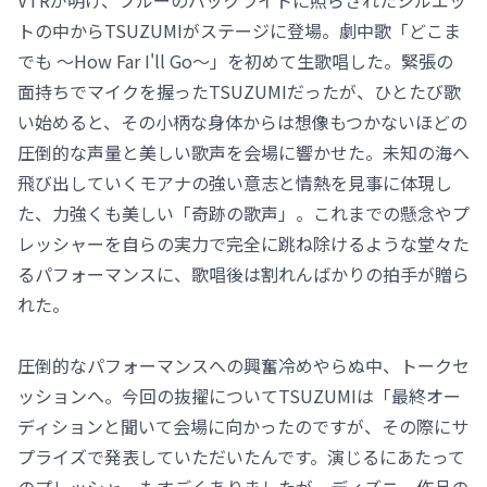
トの中からTSUZUMIがステージに登場。劇中歌「どこま
でも ～How Far I'll Go～」を初めて生歌唱した。緊張の
面持ちでマイクを握ったTSUZUMIだったが、ひとたび歌
い始めると、その小柄な身体からは想像もつかないほどの
圧倒的な声量と美しい歌声を会場に響かせた。未知の海へ
飛び出していくモアナの強い意志と情熱を見事に体現し
た、力強くも美しい「奇跡の歌声」。これまでの懸念やプ
レッシャーを自らの実力で完全に跳ね除けるような堂々た
るパフォーマンスに、歌唱後は割れんばかりの拍手が贈ら
れた。
圧倒的なパフォーマンスへの興奮冷めやらぬ中、トークセ
ッションへ。今回の抜擢についてTSUZUMIは「最終オー
ディションと聞いて会場に向かったのですが、その際にサ
プライズで発表していただいたんです。演じるにあたって
のプレッシャーもすごくありましたが、ディズニー作品の