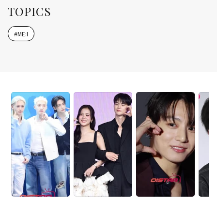
TOPICS
#
ME:I