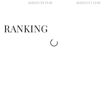
ェス「LuckyFes'26」ABEMAに
の日2026」タイムテーブルと歌
2026/07/29 19:38
2026/07/17 12:08
て無料独占生中継
唱曲を発表
RANKING