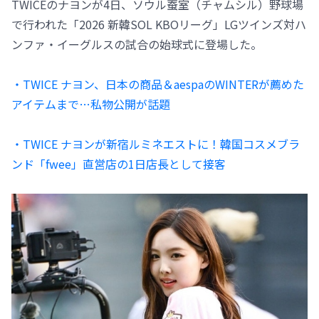
TWICEのナヨンが4日、ソウル蚕室（チャムシル）野球場
で行われた「2026 新韓SOL KBOリーグ」LGツインズ対ハ
ンファ・イーグルスの試合の始球式に登場した。
・TWICE ナヨン、日本の商品＆aespaのWINTERが薦めた
アイテムまで…私物公開が話題
・TWICE ナヨンが新宿ルミネエストに！韓国コスメブラ
ンド「fwee」直営店の1日店長として接客