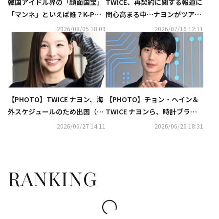
韓国アイドル界の「顔面国宝」
TWICE、再契約に関する報道に
「マンネ」といえば誰？K-POP
関心高まる中…ナヨンがツアー
推しタイプ別調査の結果が明ら
を終え心境告白「また会おう
2026/08/05 18:09
2026/07/16 12:11
かに
ね」
【PHOTO】TWICE ナヨン、海
【PHOTO】チョン・ヘイン＆
外スケジュールのため出国（動
TWICE ナヨンら、時計ブラン
画あり）
ド「CASIO」のイベントに出席
2026/06/27 14:11
2026/06/26 18:31
RANKING