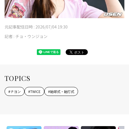
元記事配信日時 :
2026/07/04 19:30
記者 :
チョ・ウンジョン
TOPICS
#
ナヨン
#
TWICE
#
始球式・始打式