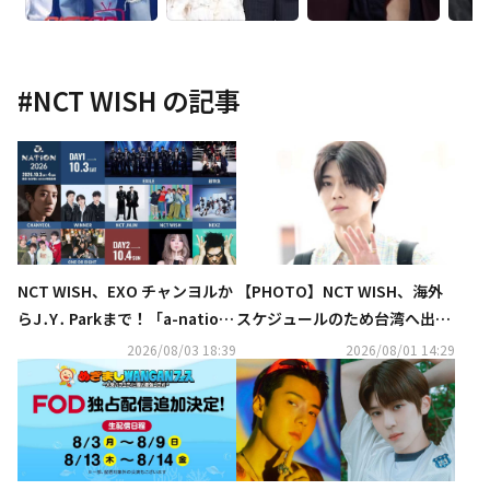
#
NCT WISH
の記事
NCT WISH、EXO チャンヨルか
【PHOTO】NCT WISH、海外
らJ․Y․ Parkまで！「a-nation
スケジュールのため台湾へ出国
2026」第1弾出演アーティスト
（動画あり）
2026/08/03 18:39
2026/08/01 14:29
発表