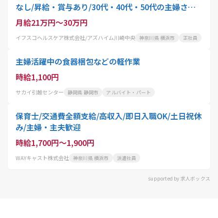
なし/昇給・賞与あり/30代・40代・50代の主婦さん
活躍中
月給21万円～30万円
イフスコヘルスケア株式会社/アズハイム川崎中央
神奈川県 横浜市
正社員
主婦活躍中の食器梱包などの軽作業
時給1,100円
サカイ引越センター
静岡県 静岡市
アルバイト・パート
保育士/交通費全額支給/高収入/即日入職OK/土日祝休
み/主婦・主夫歓迎
時給1,700円～1,900円
WAYキャスト株式会社
神奈川県 横浜市
派遣社員
supported by 求人ボックス