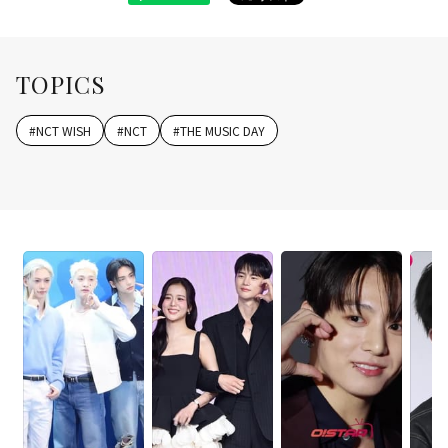
TOPICS
#
NCT WISH
#
NCT
#
THE MUSIC DAY