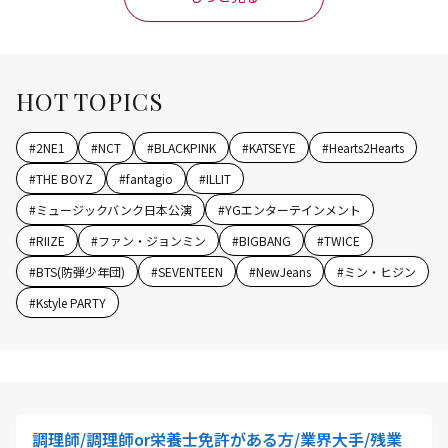
HOT TOPICS
#
2NE1
#
NCT
#
BLACKPINK
#
KATSEYE
#
Hearts2Hearts
#
THE BOYZ
#
fantagio
#
ILLIT
#
ミュージックバンク日本公演
#
YGエンターテインメント
#
RIIZE
#
ファン・ジョンミン
#
BIGBANG
#
TWICE
#
BTS(防弾少年団)
#
SEVENTEEN
#
NewJeans
#
ミン・ヒジン
#
Kstyle PARTY
調理師/調理師or栄養士免許がある方/業界大手/残業