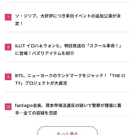
ソ・ジソブ、大好評につき来日イベントの追加公演が決
7
定！
ILLIT イロハ＆ウォンヒ、明日放送の「スクール革命！」
8
に登場！バズりアイテムを紹介
BTS、ニューヨークのランドマークをジャック！「THE CI
9
TY」プロジェクトが大盛況
fantagio会長、資本市場法違反の疑いで警察が捜査に着
10
手…全ての容疑を否認
もっと見る