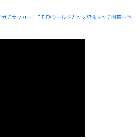
ームでガチサッカー！？FIFAワールドカップ記念マッチ開幕…予