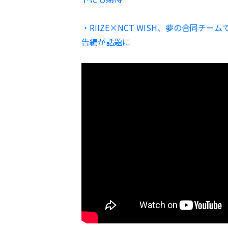
・RIIZE×NCT WISH、夢の合同チ
告編が話題に