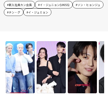
#
新入社員カン会長
#
イ・ジュニョン(UKISS)
#
ソン・ヒョンジュ
#
チン・グ
#
イ・ジュミョン