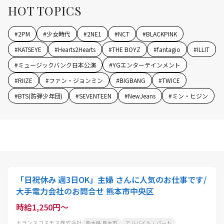
HOT TOPICS
#
2PM
#
少女時代
#
2NE1
#
NCT
#
BLACKPINK
#
KATSEYE
#
Hearts2Hearts
#
THE BOYZ
#
fantagio
#
ILLIT
#
ミュージックバンク日本公演
#
YGエンターテインメント
#
RIIZE
#
ファン・ジョンミン
#
BIGBANG
#
TWICE
#
BTS(防弾少年団)
#
SEVENTEEN
#
NewJeans
#
ミン・ヒジン
「日祝休み 週3日OK」主婦 さんに人気のお仕事です/
大手電力会社のお問合せ 熊本市中央区
時給1,250円～
トランスコスモス株式会社
熊本県 熊本市
アルバイト・パート