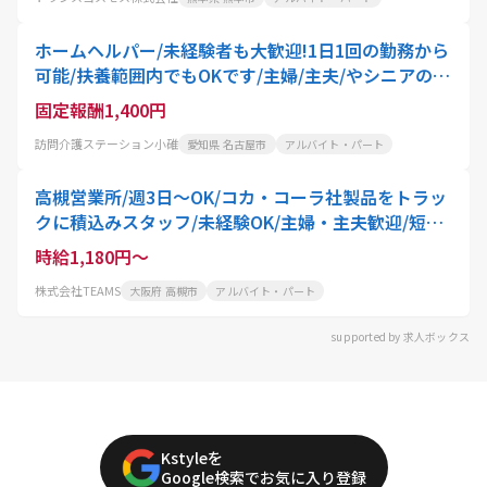
ホームヘルパー/未経験者も大歓迎!1日1回の勤務から
可能/扶養範囲内でもOKです/主婦/主夫/やシニアの方
にもおすすめ!駅チカ徒歩5分&マイカー通勤もOK
固定報酬1,400円
訪問介護ステーション小碓
愛知県 名古屋市
アルバイト・パート
高槻営業所/週3日～OK/コカ・コーラ社製品をトラッ
クに積込みスタッフ/未経験OK/主婦・主夫歓迎/短時
間
時給1,180円～
株式会社TEAMS
大阪府 高槻市
アルバイト・パート
supported by 求人ボックス
Kstyleを
Google検索でお気に入り登録