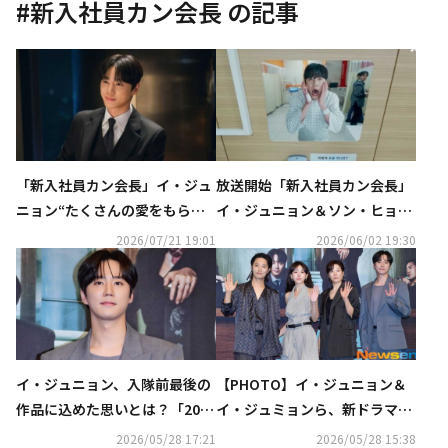
#
新入社員カン会長
の記事
「新入社員カン会長」イ・ジュ
放送開始「新入社員カン会長」
ニョン“たくさんの愛をもらっ
イ・ジュニョン＆ソン・ヒョン
て入隊…感謝の気持ちでいっぱ
ジュ、魂が入れ替わる！？【ネ
2026/07/21 19:01
2026/06/02 19:30
い”
タバレあり】
イ・ジュニョン、入隊前最後の
【PHOTO】イ・ジュニョン＆
作品に込めた思いとは？「20代
イ・ジュミョンら、新ドラマ
で最も並外れた俳優と言われた
「新入社員カン会長」制作発表
2026/05/28 17:21
2026/05/28 15:38