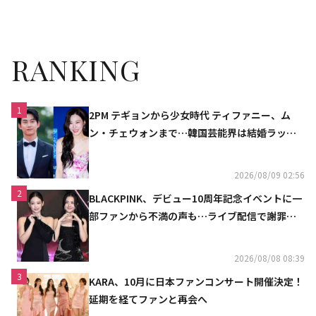
い」
会に出席
RANKING
1
2PM テギョンから少女時代 ティファニー、ム
ン・チェウォンまで…韓国芸能界は結婚ラッシ
ュ
2026/08/09 02:56
2
BLACKPINK、デビュー10周年記念イベントに一
部ファンから不満の声も…ライブ配信で謝罪
「コミュニケーション不足だった」
2026/08/08 08:39
3
KARA、10月に日本ファンコンサート開催決定！
延期を経てファンと再会へ