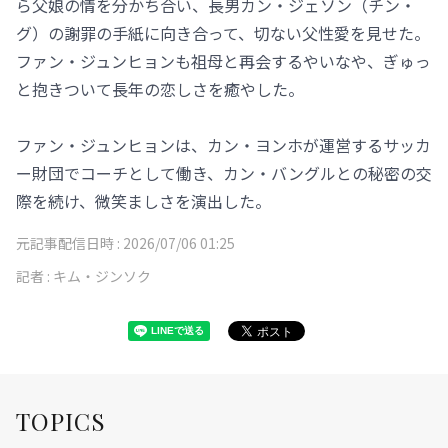
ら父娘の情を分かち合い、長男カン・ジェソン（チン・
グ）の謝罪の手紙に向き合って、切ない父性愛を見せた。
ファン・ジュンヒョンも祖母と再会するやいなや、ぎゅっ
と抱きついて長年の恋しさを癒やした。
ファン・ジュンヒョンは、カン・ヨンホが運営するサッカ
ー財団でコーチとして働き、カン・バングルとの秘密の交
際を続け、微笑ましさを演出した。
元記事配信日時 :
2026/07/06 01:25
記者 :
キム・ジンソク
TOPICS