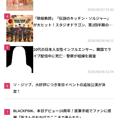
2026/08/07 03:42
4
「鉄槌教師」「伝説のキッチン・ソルジャー」
が大ヒット！スタジオドラゴン、第2四半期の売
上高が黒字に
2026/08/08 06:21
5
20代の日本人女性インフルエンサー、韓国でラ
イブ配信中に死亡…警察が経緯を調査
2026/08/06 02:59
ソ・ジソブ、大好評につき来日イベントの追加公演が決
6
定！
BLACKPINK、本日デビュー10周年！直筆手紙でファンに感
7
謝「皆さんのおかげでここまで来られた」