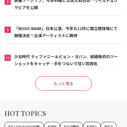
俳優ソ・ジソブ、今年49歳とは思えぬ色気…ワイルドなグ
8
ラビアを公開
「MUSIC BANK」日本公演、今年も12月に国立競技場にて
9
開催決定！出演アーティストに期待
少女時代 ティファニー＆ピョン・ヨハン、結婚後初のツー
10
ショットをキャッチ…手をつないで甘い雰囲気
もっと見る
HOT TOPICS
#
セリ(gugudan出身)
#
2PM
#
少女時代
#
2NE1
#
NCT