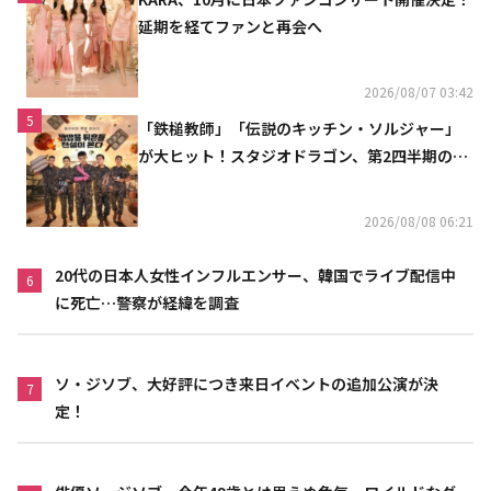
延期を経てファンと再会へ
2026/08/07 03:42
5
「鉄槌教師」「伝説のキッチン・ソルジャー」
が大ヒット！スタジオドラゴン、第2四半期の売
上高が黒字に
2026/08/08 06:21
20代の日本人女性インフルエンサー、韓国でライブ配信中
6
に死亡…警察が経緯を調査
ソ・ジソブ、大好評につき来日イベントの追加公演が決
7
定！