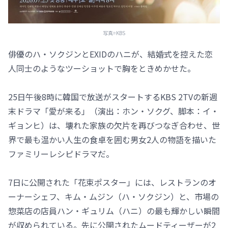
写真=KBS
俳優のハ・ソクジンとEXIDのハニが、結婚式を控えた恋
人同士のようなツーショットで胸をときめかせた。
25日午後8時に韓国で放送がスタートするKBS 2TVの新週
末ドラマ「愛が来る」（演出：ホン・ソクグ、脚本：イ・
ギョンヒ）は、壊れた家族の欠片を再びつなぎ合わせ、世
界で最も温かい人生の食卓を囲む男女2人の物語を描いた
ファミリーレシピドラマだ。
7日に公開された「花束ポスター」には、レストランのオ
ーナーシェフ、キム・ムジン（ハ・ソクジン）と、市場の
惣菜店の店員ハン・ギュリム（ハニ）の最も輝かしい瞬間
が収められている。先に公開されたムードティーザーが2