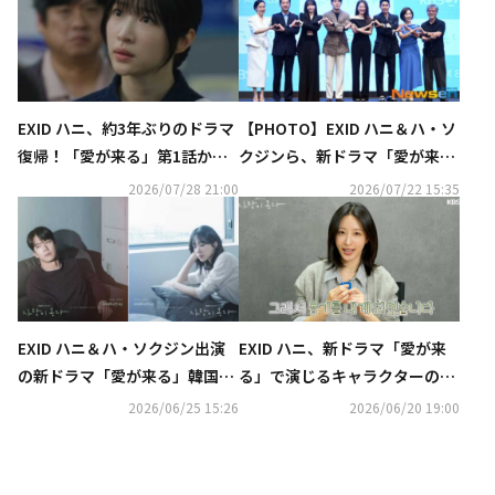
EXID ハニ、約3年ぶりのドラマ
【PHOTO】EXID ハニ＆ハ・ソ
復帰！「愛が来る」第1話から
クジンら、新ドラマ「愛が来
波乱万丈のストーリーを予告
る」制作発表会に出席
2026/07/28 21:00
2026/07/22 15:35
EXID ハニ＆ハ・ソクジン出演
EXID ハニ、新ドラマ「愛が来
の新ドラマ「愛が来る」韓国で
る」で演じるキャラクターの魅
7月25日より放送…ポスターを
力は？台本読み合わせ現場を公
2026/06/25 15:26
2026/06/20 19:00
公開
開（動画あり）