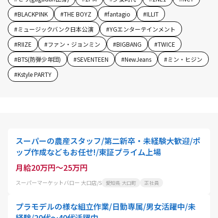
#
BLACKPINK
#
THE BOYZ
#
fantagio
#
ILLIT
#
ミュージックバンク日本公演
#
YGエンターテインメント
#
RIIZE
#
ファン・ジョンミン
#
BIGBANG
#
TWICE
#
BTS(防弾少年団)
#
SEVENTEEN
#
NewJeans
#
ミン・ヒジン
#
Kstyle PARTY
スーパーの農産スタッフ/第二新卒・未経験大歓迎/ポ
ップ作成などもお任せ!/東証プライム上場
月給20万円～25万円
スーパーマーケットバロー 大口店/S
愛知県 大口町
正社員
プラモデルの様な組立作業/日勤専属/男女活躍中/未
経験/20代～40代活躍中