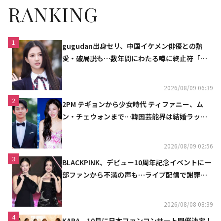
RANKING
1
gugudan出身セリ、中国イケメン俳優との熱
愛・破局説も…数年間にわたる噂に終止符「邪
魔しないで」
2026/08/09 06:39
2
2PM テギョンから少女時代 ティファニー、ム
ン・チェウォンまで…韓国芸能界は結婚ラッシ
ュ
2026/08/09 02:56
3
BLACKPINK、デビュー10周年記念イベントに一
部ファンから不満の声も…ライブ配信で謝罪
「コミュニケーション不足だった」
2026/08/08 08:39
4
KARA、10月に日本ファンコンサート開催決定！