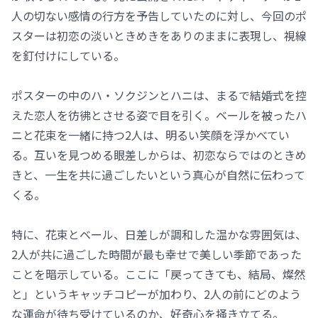
人の切ない感情の行方を予告していたのに対し、今回のポ
スターは初恋の淡いときめきをありのままに表現し、視線
を釘付けにしている。
ポスターの中のハ・ソクジンとハニは、まるで結婚式を控
えた恋人を彷彿とさせる姿で目を引く。ベールを被ったハ
ニと花束を一緒に持つ2人は、明るい笑顔を浮かべてい
る。互いを見つめる眼差しからは、初恋ならではのときめ
きと、一生を共に過ごしたいという真心が自然に伝わって
くる。
特に、花束とベール、日差しが調和した温かな雰囲気は、
2人が共に過ごした時間が最も幸せで美しい季節であった
ことを暗示している。ここに「戻ってきても、結局、燦然
と」というキャッチコピーが加わり、2人の前にどのよう
な運命が待ち受けているのか、好奇心を掻き立てる。