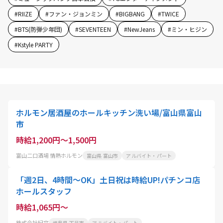
#
RIIZE
#
ファン・ジョンミン
#
BIGBANG
#
TWICE
#
BTS(防弾少年団)
#
SEVENTEEN
#
NewJeans
#
ミン・ヒジン
#
Kstyle PARTY
ホルモン居酒屋のホールキッチン洗い場/富山県富山
市
時給1,200円～1,500円
富山二口酒場 情熱ホルモン
富山県 富山市
アルバイト・パート
「週2日、4時間～OK」土日祝は時給UP!パチンコ店
ホールスタッフ
時給1,065円～
株式会社紀文
岐阜県 下呂市
アルバイト・パート