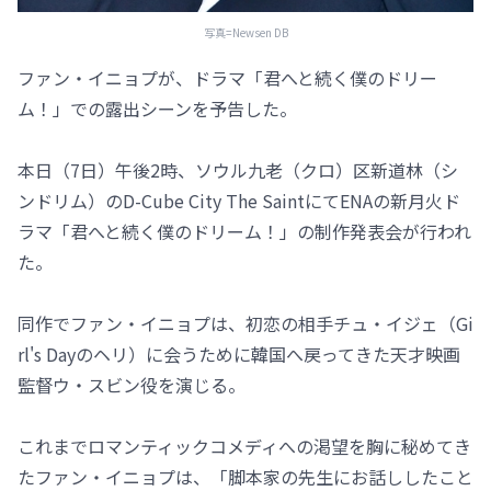
写真=Newsen DB
ファン・イニョプが、ドラマ「君へと続く僕のドリー
ム！」での露出シーンを予告した。
本日（7日）午後2時、ソウル九老（クロ）区新道林（シ
ンドリム）のD-Cube City The SaintにてENAの新月火ド
ラマ「君へと続く僕のドリーム！」の制作発表会が行われ
た。
同作でファン・イニョプは、初恋の相手チュ・イジェ（Gi
rl's Dayのヘリ）に会うために韓国へ戻ってきた天才映画
監督ウ・スビン役を演じる。
これまでロマンティックコメディへの渇望を胸に秘めてき
たファン・イニョプは、「脚本家の先生にお話ししたこと