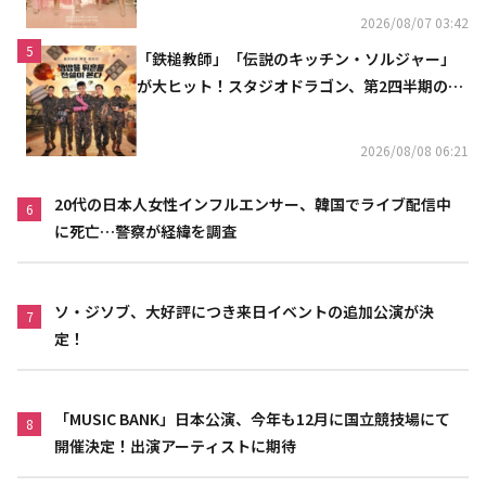
2026/08/07 03:42
5
「鉄槌教師」「伝説のキッチン・ソルジャー」
が大ヒット！スタジオドラゴン、第2四半期の売
上高が黒字に
2026/08/08 06:21
20代の日本人女性インフルエンサー、韓国でライブ配信中
6
に死亡…警察が経緯を調査
ソ・ジソブ、大好評につき来日イベントの追加公演が決
7
定！
「MUSIC BANK」日本公演、今年も12月に国立競技場にて
8
開催決定！出演アーティストに期待