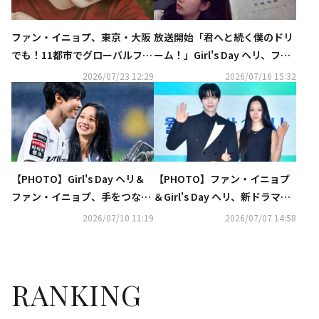
ファン・イニョプ、東京・大阪
放送開始「君へと続く僕のドリ
でも！11都市でグローバルファ
ーム！」Girl's Day ヘリ、ファ
ンミーティングツアー開催へ
ン・イニョプと再会【ネタバレ
2026/07/23 12:29
2026/07/16 15:32
あり】
【PHOTO】Girl's Day ヘリ＆
【PHOTO】ファン・イニョプ
ファン・イニョプ、手をつない
＆Girl's Day ヘリ、新ドラマ
で登場！揃って始球・始打式に
「君へと続く僕のドリーム！」
2026/07/10 11:19
2026/07/07 14:58
参加
制作発表会に出席
RANKING