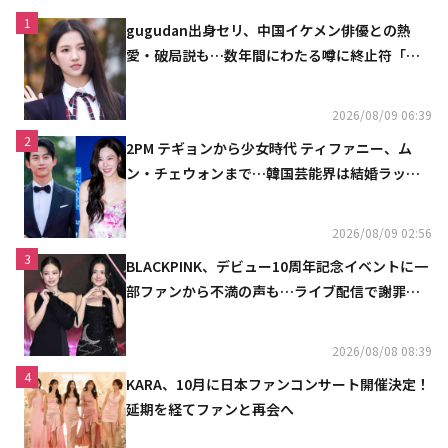
1
gugudan出身セリ、中国イケメン俳優との熱
愛・破局説も…数年間にわたる噂に終止符「邪
魔しないで」
2026/08/09 06:39
2
2PM テギョンから少女時代 ティファニー、ム
ン・チェウォンまで…韓国芸能界は結婚ラッシ
ュ
2026/08/09 02:56
3
BLACKPINK、デビュー10周年記念イベントに一
部ファンから不満の声も…ライブ配信で謝罪
「コミュニケーション不足だった」
2026/08/08 08:39
4
KARA、10月に日本ファンコンサート開催決定！
延期を経てファンと再会へ