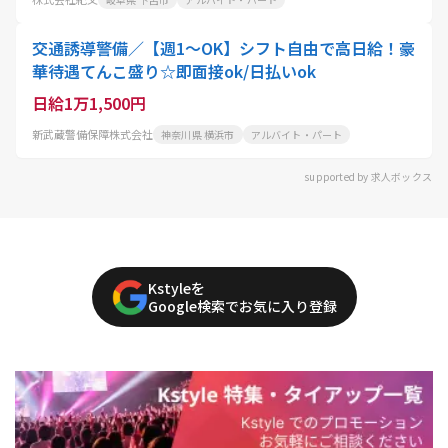
交通誘導警備／【週1～OK】シフト自由で高日給！豪
華待遇てんこ盛り☆即面接ok/日払いok
日給1万1,500円
新武蔵警備保障株式会社
神奈川県 横浜市
アルバイト・パート
supported by 求人ボックス
Kstyleを
Google検索でお気に入り登録