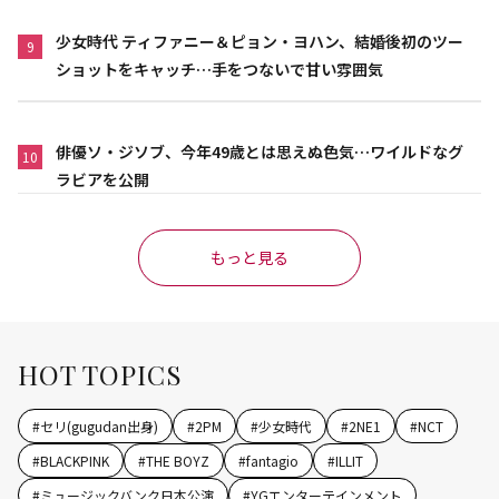
少女時代 ティファニー＆ピョン・ヨハン、結婚後初のツー
9
ショットをキャッチ…手をつないで甘い雰囲気
俳優ソ・ジソブ、今年49歳とは思えぬ色気…ワイルドなグ
10
ラビアを公開
もっと見る
HOT TOPICS
#
セリ(gugudan出身)
#
2PM
#
少女時代
#
2NE1
#
NCT
#
BLACKPINK
#
THE BOYZ
#
fantagio
#
ILLIT
#
ミュージックバンク日本公演
#
YGエンターテインメント