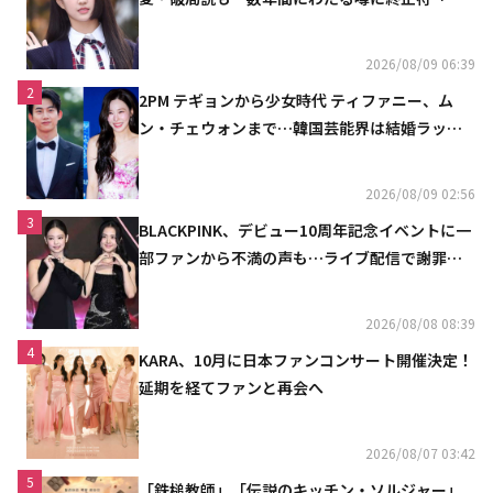
魔しないで」
2026/08/09 06:39
2
2PM テギョンから少女時代 ティファニー、ム
ン・チェウォンまで…韓国芸能界は結婚ラッシ
ュ
2026/08/09 02:56
3
BLACKPINK、デビュー10周年記念イベントに一
部ファンから不満の声も…ライブ配信で謝罪
「コミュニケーション不足だった」
2026/08/08 08:39
4
KARA、10月に日本ファンコンサート開催決定！
延期を経てファンと再会へ
2026/08/07 03:42
5
「鉄槌教師」「伝説のキッチン・ソルジャー」