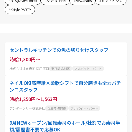
#
BTS(防弾少年団)
#
SEVENTEEN
#
NewJeans
#
ミン・ヒジン
#
Kstyle PARTY
セントラルキッチンでの魚の切り付けスタッフ
時給1,300円～
株式会社はま寿司 採用窓口
東京都 品川区
アルバイト・パート
ネイルOK!高時給×柔軟シフトで自分磨きも全力パチ
ンコスタッフ
時給1,250円～1,563円
アンダーツリー株式会社
兵庫県 豊岡市
アルバイト・パート
9月NEWオープン/回転寿司のホール/社割でお寿司半
額/履歴書不要で応募OK