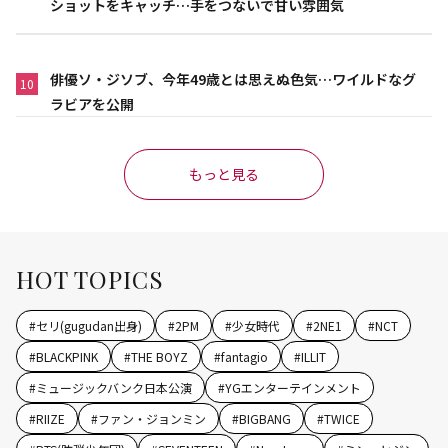
ショットをキャッチ…手をつないで甘い雰囲気
俳優ソ・ジソブ、今年49歳とは思えぬ色気…ワイルドなグ
10
ラビアを公開
もっと見る
HOT TOPICS
#
セリ(gugudan出身)
#
2PM
#
少女時代
#
2NE1
#
NCT
#
BLACKPINK
#
THE BOYZ
#
fantagio
#
ILLIT
#
ミュージックバンク日本公演
#
YGエンターテインメント
#
RIIZE
#
ファン・ジョンミン
#
BIGBANG
#
TWICE