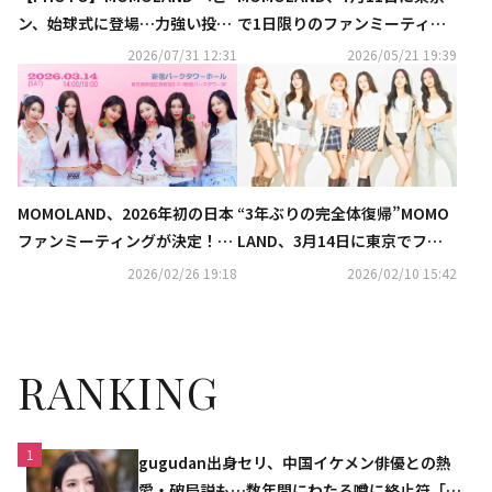
ン、始球式に登場…力強い投球
で1日限りのファンミーティン
フォーム
グ開催決定！
2026/07/31 12:31
2026/05/21 19:39
MOMOLAND、2026年初の日本
“3年ぶりの完全体復帰”MOMO
ファンミーティングが決定！ホ
LAND、3月14日に東京でファ
ワイトデーに東京にて開催
ンミーティング開催決定！
2026/02/26 19:18
2026/02/10 15:42
RANKING
1
gugudan出身セリ、中国イケメン俳優との熱
愛・破局説も…数年間にわたる噂に終止符「邪