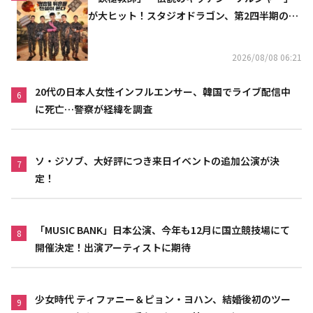
が大ヒット！スタジオドラゴン、第2四半期の売
上高が黒字に
2026/08/08 06:21
20代の日本人女性インフルエンサー、韓国でライブ配信中
6
に死亡…警察が経緯を調査
ソ・ジソブ、大好評につき来日イベントの追加公演が決
7
定！
「MUSIC BANK」日本公演、今年も12月に国立競技場にて
8
開催決定！出演アーティストに期待
少女時代 ティファニー＆ピョン・ヨハン、結婚後初のツー
9