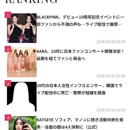
1
BLACKPINK、デビュー10周年記念イベントに一
部ファンから不満の声も…ライブ配信で謝罪
「コミュニケーション不足だった」
2026/08/08 08:39
2
KARA、10月に日本ファンコンサート開催決定！
延期を経てファンと再会へ
2026/08/07 03:42
3
20代の日本人女性インフルエンサー、韓国でラ
イブ配信中に死亡…警察が経緯を調査
2026/08/06 02:59
4
KATSEYE ソフィア、マノンに続き活動中断を発
表…当面の間は4人体制に（公式）