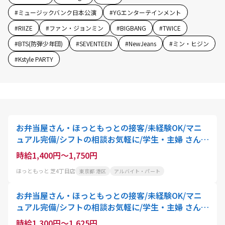
#
ミュージックバンク日本公演
#
YGエンターテインメント
#
RIIZE
#
ファン・ジョンミン
#
BIGBANG
#
TWICE
#
BTS(防弾少年団)
#
SEVENTEEN
#
NewJeans
#
ミン・ヒジン
#
Kstyle PARTY
お弁当屋さん・ほっともっとの接客/未経験OK/マニ
ュアル完備/シフトの相談お気軽に/学生・主婦 さん活
躍中
時給1,400円～1,750円
ほっともっと 芝4丁目店
東京都 港区
アルバイト・パート
お弁当屋さん・ほっともっとの接客/未経験OK/マニ
ュアル完備/シフトの相談お気軽に/学生・主婦 さん活
躍中
時給1,300円～1,625円