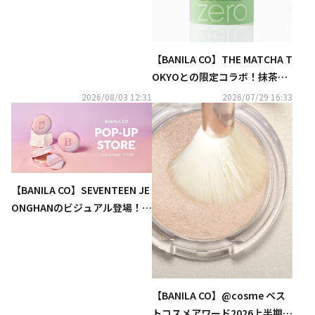
抜擢
【BANILA CO】THE MATCHA T
OKYOとの限定コラボ！抹茶ラ
テ発想のクレンジングバームが
2026/08/03 12:31
2026/07/29 16:33
数量限定で7月下旬より店頭に
て販売開始！
【BANILA CO】SEVENTEEN JE
ONGHANのビジュアル登場！6
月24日よりPOPUP STOREをZ
eroBase表参道にて開催！
【BANILA CO】@cosme ベス
トコスメアワード2026上半期新