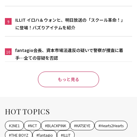
ILLIT イロハ＆ウォンヒ、明日放送の「スクール革命！」
9
に登場！バズりアイテムを紹介
fantagio会長、資本市場法違反の疑いで警察が捜査に着
10
手…全ての容疑を否認
もっと見る
HOT TOPICS
#
2NE1
#
NCT
#
BLACKPINK
#
KATSEYE
#
Hearts2Hearts
#
THE BOYZ
#
fantagio
#
ILLIT