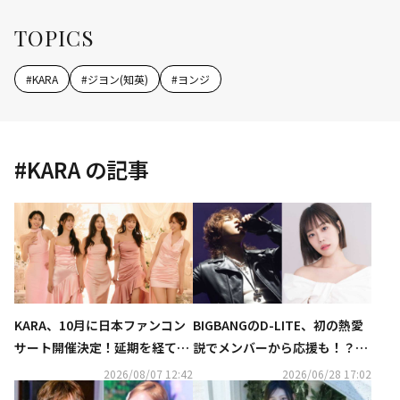
TOPICS
#
KARA
#
ジヨン(知英)
#
ヨンジ
#
KARA
の記事
KARA、10月に日本ファンコン
BIGBANGのD-LITE、初の熱愛
サート開催決定！延期を経てフ
説でメンバーから応援も！？KA
ァンと再会へ
RA ヨンジとの“密着写真”の真
2026/08/07 12:42
2026/06/28 17:02
相語る（動画あり）