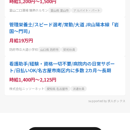
時給1,200円～1,500円
富山二口酒場 情熱ホルモン
富山県 富山市
アルバイト・パート
管理栄養士/スピード選考/常勤/大道 JR山陽本線「岩
国～門司」
月給19万円
防府市立大道小学校
山口県 防府市
契約社員
看護助手/経験・資格一切不要/病院内の日常サポー
ト/日払いOK/名古屋市南区内に多数 2カ月～長期
時給1,400円～2,125円
株式会社ニッソーネット
愛知県 名古屋市
派遣社員
supported by 求人ボックス