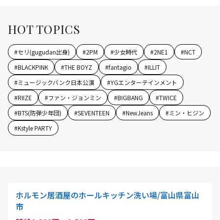
HOT TOPICS
#
セリ(gugudan出身)
#
2PM
#
少女時代
#
2NE1
#
NCT
#
BLACKPINK
#
THE BOYZ
#
fantagio
#
ILLIT
#
ミュージックバンク日本公演
#
YGエンターテインメント
#
RIIZE
#
ファン・ジョンミン
#
BIGBANG
#
TWICE
#
BTS(防弾少年団)
#
SEVENTEEN
#
NewJeans
#
ミン・ヒジン
#
Kstyle PARTY
ホルモン居酒屋のホールキッチン洗い場/富山県富山
市