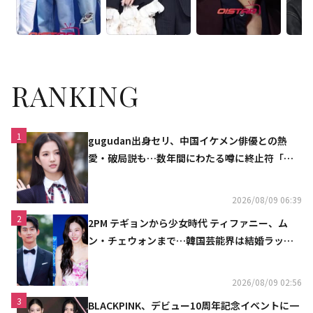
RANKING
1
gugudan出身セリ、中国イケメン俳優との熱
愛・破局説も…数年間にわたる噂に終止符「邪
魔しないで」
2026/08/09 06:39
2
2PM テギョンから少女時代 ティファニー、ム
ン・チェウォンまで…韓国芸能界は結婚ラッシ
ュ
2026/08/09 02:56
3
BLACKPINK、デビュー10周年記念イベントに一