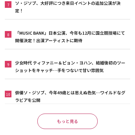
ソ・ジソブ、大好評につき来日イベントの追加公演が決
7
定！
「MUSIC BANK」日本公演、今年も12月に国立競技場にて
8
開催決定！出演アーティストに期待
少女時代 ティファニー＆ピョン・ヨハン、結婚後初のツー
9
ショットをキャッチ…手をつないで甘い雰囲気
俳優ソ・ジソブ、今年49歳とは思えぬ色気…ワイルドなグ
10
ラビアを公開
もっと見る