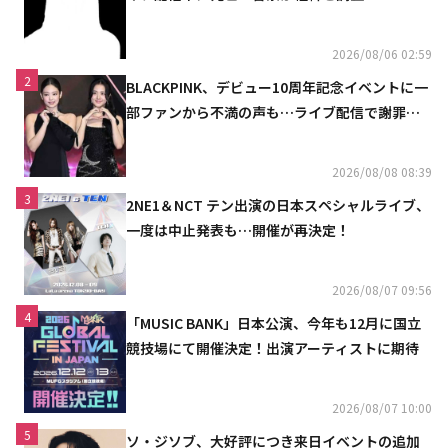
2026/08/06 02:59
2
BLACKPINK、デビュー10周年記念イベントに一
部ファンから不満の声も…ライブ配信で謝罪
「コミュニケーション不足だった」
2026/08/08 08:39
3
2NE1＆NCT テン出演の日本スペシャルライブ、
一度は中止発表も…開催が再決定！
2026/08/07 09:56
4
「MUSIC BANK」日本公演、今年も12月に国立
競技場にて開催決定！出演アーティストに期待
2026/08/07 10:00
5
ソ・ジソブ、大好評につき来日イベントの追加