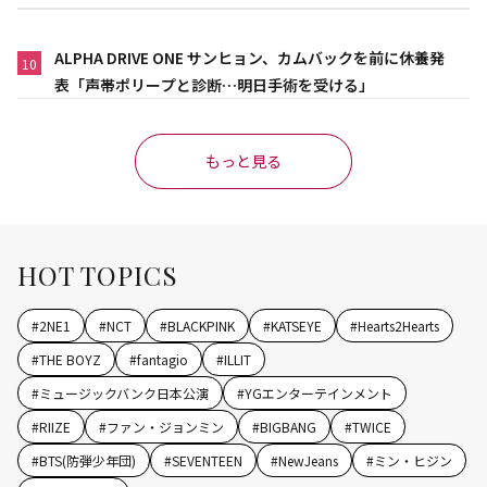
ALPHA DRIVE ONE サンヒョン、カムバックを前に休養発
10
表「声帯ポリープと診断…明日手術を受ける」
もっと見る
HOT TOPICS
#
2NE1
#
NCT
#
BLACKPINK
#
KATSEYE
#
Hearts2Hearts
#
THE BOYZ
#
fantagio
#
ILLIT
#
ミュージックバンク日本公演
#
YGエンターテインメント
#
RIIZE
#
ファン・ジョンミン
#
BIGBANG
#
TWICE
#
BTS(防弾少年団)
#
SEVENTEEN
#
NewJeans
#
ミン・ヒジン