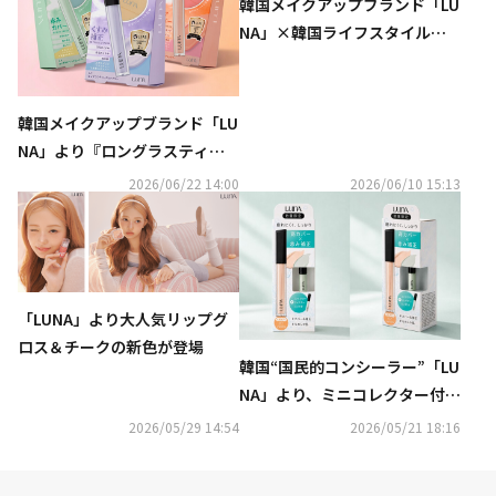
韓国メイクアップブランド「LU
NA」×韓国ライフスタイルブ
ランド「FINCA」
韓国メイクアップブランド「LU
NA」より『ロングラスティン
グコレクター』限定セットが6
2026/06/22 14:00
2026/06/10 15:13
月15日（月）から発売
「LUNA」より大人気リップグ
ロス＆チークの新色が登場
韓国“国民的コンシーラー”「LU
NA」より、ミニコレクター付き
のセットが5月16日（土）から
2026/05/29 14:54
2026/05/21 18:16
数量限定で発売