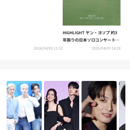
HIGHLIGHT ヤン・ヨソプ 約3
年振りの日本ソロコンサート開
催決定！「2026 YANG YOSEO
2026/04/05 11:53
2026/04/03 16:20
P SOLO CONCERT ＜Fade In＞
in TOKYO」