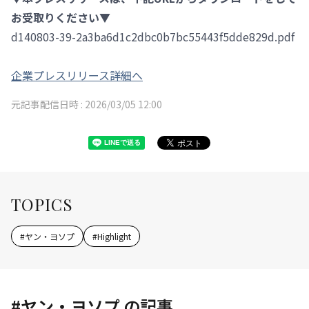
お受取りください▼
d140803-39-2a3ba6d1c2dbc0b7bc55443f5dde829d.pdf
企業プレスリリース詳細へ
元記事配信日時 :
2026/03/05 12:00
TOPICS
#
ヤン・ヨソプ
#
Highlight
#
ヤン・ヨソプ
の記事