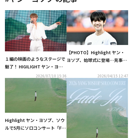
【PHOTO】Highlight ヤン・
１編の映画のようなステージで
ヨソプ、始球式に登場…見事な
魅了！ HIGILIGHT ヤン・ヨソ
投球フォーム
プ、約3年ぶりの日本ソロコン
2026/07/10 15:36
2026/04/15 12:47
サートで見せたソロアーティス
トとしての奥行き
Highlight ヤン・ヨソプ、ソウ
ルで5月にソロコンサート「Fad
e In」開催決定