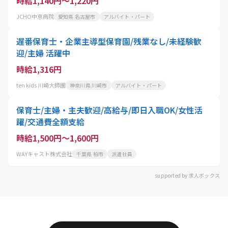
時給1,140円～1,220円
JCHO中京病院
愛知県 名古屋市
アルバイト・パート
遅番保育士・企業主導型保育園/残業なし/未経験歓
迎/主婦 活躍中
時給1,316円
ten kids 川崎大師園
神奈川県 川崎市
アルバイト・パート
保育士/主婦・主夫歓迎/高給与/即日入職OK/女性活
躍/交通費全額支給
時給1,500円～1,600円
WAYキャスト株式会社
千葉県 柏市
派遣社員
supported by 求人ボックス