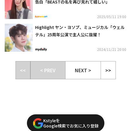
告白「BEASTの名を再び見れて嬉しい」
2025/05/11 19:00
Highlight ヤン・ヨソプ、ミュージカル「ウェル
テル」25周年公演で主人公に抜擢！
2024/11/21 20:00
<<
< PREV
NEXT >
>>
Kstyleを
Google検索でお気に入り登録