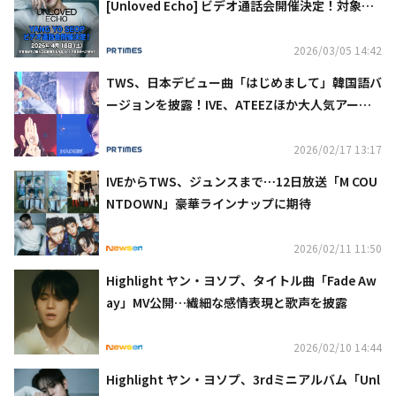
[Unloved Echo] ビデオ通話会開催決定！対象商
品購入でもれなくご招待！
2026/03/05 14:42
TWS、日本デビュー曲「はじめまして」韓国語バ
ージョンを披露！IVE、ATEEZほか大人気アーテ
ィストも出演！『SBS人気歌謡』最新回が 「Mus
ic K」にて日本最速・独占配信中
2026/02/17 13:17
IVEからTWS、ジュンスまで⋯12日放送「M COU
NTDOWN」豪華ラインナップに期待
2026/02/11 11:50
Highlight ヤン・ヨソプ、タイトル曲「Fade Aw
ay」MV公開…繊細な感情表現と歌声を披露
2026/02/10 14:44
Highlight ヤン・ヨソプ、3rdミニアルバム「Unl