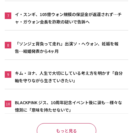
イ・スンギ、105億ウォン規模の保証金が返還されず…チ
7
ャ・ガウォン会長を詐欺の疑いで告訴へ
「ソンジェ背負って走れ」出演ソ・ヘウォン、妊娠を報
8
告…結婚発表から4ヶ月
キム・ヨナ、人生で大切にしている考え方を明かす「自分
9
軸を守りながら生きていきたい」
BLACKPINK ジス、10周年記念イベント後に涙も…様々な
10
憶測に「意味を持たせないで」
もっと見る