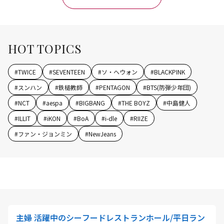
HOT TOPICS
#
TWICE
#
SEVENTEEN
#
ソ・ヘウォン
#
BLACKPINK
#
スンハン
#
鉄槌教師
#
PENTAGON
#
BTS(防弾少年団)
#
NCT
#
aespa
#
BIGBANG
#
THE BOYZ
#
中島健人
#
ILLIT
#
iKON
#
BoA
#
i-dle
#
RIIZE
#
ファン・ジョンミン
#
NewJeans
主婦 活躍中のシーフードレストランホール/平日ラン