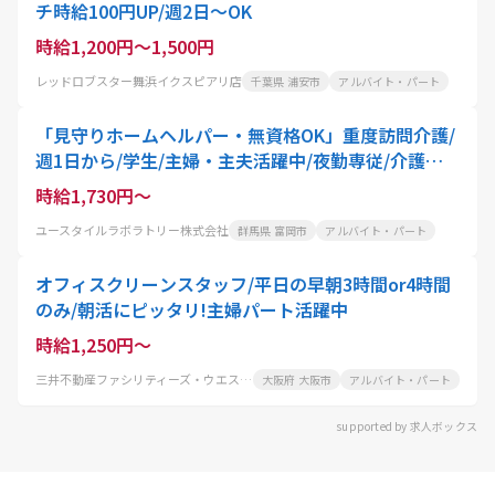
チ時給100円UP/週2日〜OK
時給1,200円～1,500円
レッドロブスター舞浜イクスピアリ店
千葉県 浦安市
アルバイト・パート
「見守りホームヘルパー・無資格OK」重度訪問介護/
週1日から/学生/主婦・主夫活躍中/夜勤専従/介護職
員
時給1,730円～
ユースタイルラボラトリー株式会社
群馬県 富岡市
アルバイト・パート
オフィスクリーンスタッフ/平日の早朝3時間or4時間
のみ/朝活にピッタリ!主婦パート活躍中
時給1,250円～
三井不動産ファシリティーズ・ウエスト株式会社
大阪府 大阪市
アルバイト・パート
supported by 求人ボックス