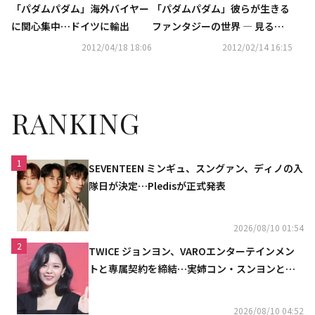
「パダムパダム」海外バイヤー
「パダムパダム」彼らが生きる
に関心集中…ドイツに輸出
ファンタジーの世界 ― 見る？
見ない？
2012/04/18 18:06
2012/02/14 16:15
RANKING
1
SEVENTEEN ミンギュ、スングァン、ディノの入
隊日が決定…Pledisが正式発表
2026/08/10 01:54
2
TWICE ジョンヨン、VAROエンターテインメン
トと専属契約を締結…実姉コン・スンヨンと同
じ事務所（公式）
2026/08/10 04:52