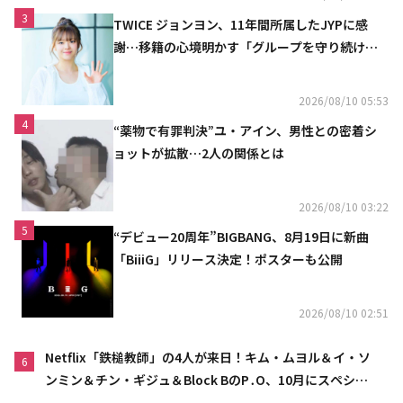
3
TWICE ジョンヨン、11年間所属したJYPに感
謝…移籍の心境明かす「グループを守り続け
る」
2026/08/10 05:53
4
“薬物で有罪判決”ユ・アイン、男性との密着シ
ョットが拡散…2人の関係とは
2026/08/10 03:22
5
“デビュー20周年”BIGBANG、8月19日に新曲
「BiiiG」リリース決定！ポスターも公開
2026/08/10 02:51
Netflix「鉄槌教師」の4人が来日！キム・ムヨル＆イ・ソ
6
ンミン＆チン・ギジュ＆Block BのP․O、10月にスペシャ
ルファンミーティング開催決定