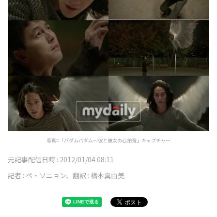
写真=「パダムパダム～彼と彼女の心拍音」キャプチャー
元記事配信日時 :
2012/01/04 08:11
記者 :
ペ・ソニョン、翻訳 : 橋本真由美