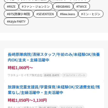
#
RIIZE
#
ファン・ジョンミン
#
BIGBANG
#
TWICE
#
BTS(防弾少年団)
#
SEVENTEEN
#
NewJeans
#
ミン・ヒジン
#
Kstyle PARTY
長崎原爆病院/清掃スタッフ/午前のみ/未経験OK/扶養
内OK/主夫・主婦活躍中
時給1,060円～
ワタキューセイモア株式会社
長崎県 長崎市
アルバイト・パート
放課後児童支援員/学童保育/未経験OK/交通費支給/残
業なし/主婦活躍中・主夫活躍中
時給1,050円～1,130円
邑久ルンビニ児童クラブ
岡山県 瀬戸内市
アルバイト・パート