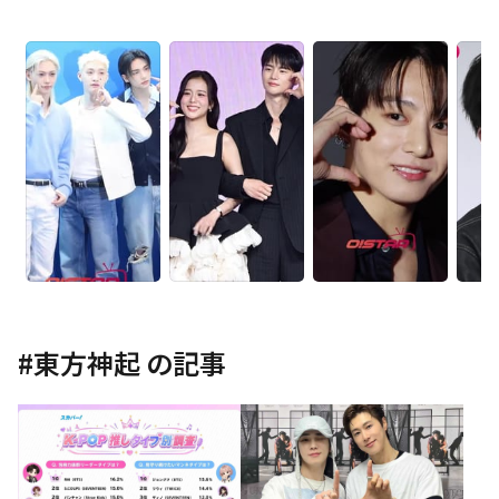
#
東方神起
の記事