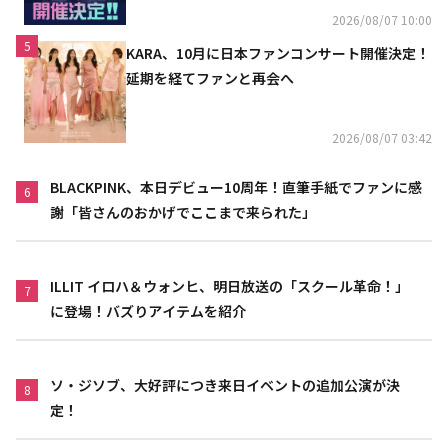
2026/08/07 10:00
5
KARA、10月に日本ファンコンサート開催決定！
延期を経てファンと再会へ
2026/08/07 03:42
BLACKPINK、本日デビュー10周年！直筆手紙でファンに感
6
謝「皆さんのおかげでここまで来られた」
ILLIT イロハ＆ウォンヒ、明日放送の「スクール革命！」
7
に登場！バズりアイテムを紹介
ソ・ジソブ、大好評につき来日イベントの追加公演が決
8
定！