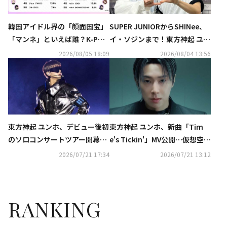
韓国アイドル界の「顔面国宝」
SUPER JUNIORからSHINee、
「マンネ」といえば誰？K-POP
イ・ソジンまで！東方神起 ユン
推しタイプ別調査の結果が明ら
ホの初ソロコンサートに豪華芸
2026/08/05 18:09
2026/08/04 13:56
かに
能人が集結
東方神起 ユンホ、デビュー後初
東方神起 ユンホ、新曲「Tim
のソロコンサートツアー開幕！
e's Tickin'」MV公開…仮想空間
日本公演は10月より3都市で開
のゲームキャラクターに変身
2026/07/21 17:34
2026/07/21 13:12
催
RANKING