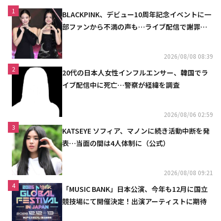
1
BLACKPINK、デビュー10周年記念イベントに一
部ファンから不満の声も…ライブ配信で謝罪
「コミュニケーション不足だった」
2026/08/08 08:39
2
20代の日本人女性インフルエンサー、韓国でラ
イブ配信中に死亡…警察が経緯を調査
2026/08/06 02:59
3
KATSEYE ソフィア、マノンに続き活動中断を発
表…当面の間は4人体制に（公式）
2026/08/08 09:21
4
「MUSIC BANK」日本公演、今年も12月に国立
競技場にて開催決定！出演アーティストに期待