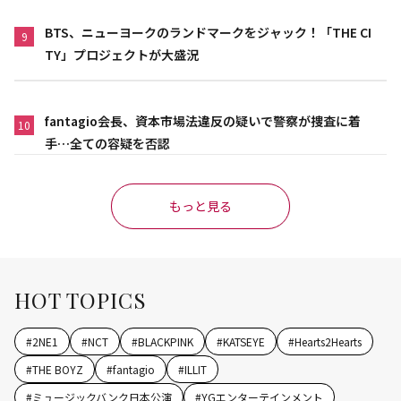
BTS、ニューヨークのランドマークをジャック！「THE CI
9
TY」プロジェクトが大盛況
fantagio会長、資本市場法違反の疑いで警察が捜査に着
10
手…全ての容疑を否認
もっと見る
HOT TOPICS
#
2NE1
#
NCT
#
BLACKPINK
#
KATSEYE
#
Hearts2Hearts
#
THE BOYZ
#
fantagio
#
ILLIT
#
ミュージックバンク日本公演
#
YGエンターテインメント