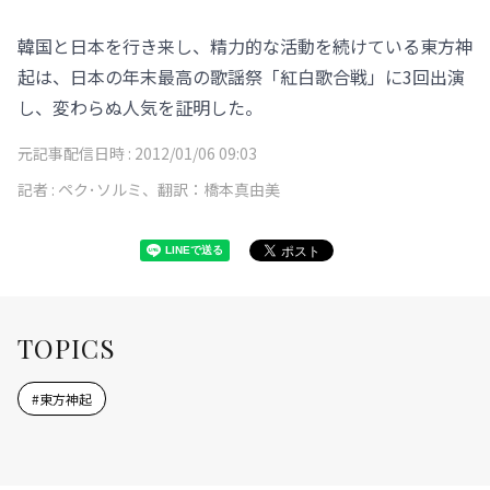
韓国と日本を行き来し、精力的な活動を続けている東方神
起は、日本の年末最高の歌謡祭「紅白歌合戦」に3回出演
し、変わらぬ人気を証明した。
元記事配信日時 :
2012/01/06 09:03
記者 :
ペク･ソルミ、翻訳：橋本真由美
TOPICS
#
東方神起