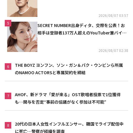
2026/08/07 03:57
5
SECRET NUMBER出身ディタ、交際を公表！お
相手は登録者137万人超えのYouTuber兼バイオ
リニスト
2026/08/07 02:38
THE BOYZ ヨンフン、ソン・ガン＆パク・ウンビンら所属
6
のNAMOO ACTORSと専属契約を締結
AHOF、新ドラマ「愛が来る」OST歌唱者投票で1位獲得
7
も…関与を否定“事前の協議がなく参加は不可能”
20代の日本人女性インフルエンサー、韓国でライブ配信中
8
に死亡…警察が経緯を調査