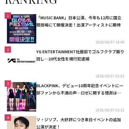
1
「MUSIC BANK」日本公演、今年も12月に国立
競技場にて開催決定！出演アーティストに期待
2026/08/07 10:00
2
YG ENTERTAINMENT社屋前でゴルフクラブ振り
回し…20代女性を現行犯逮捕
2026/08/07 02:02
3
BLACKPINK、デビュー10周年記念イベントに一
部ファンから不満の声…ロゼに関する憶測は否
定
2026/08/07 02:32
4
ソ・ジソブ、大好評につき来日イベントの追加
公演が決定！