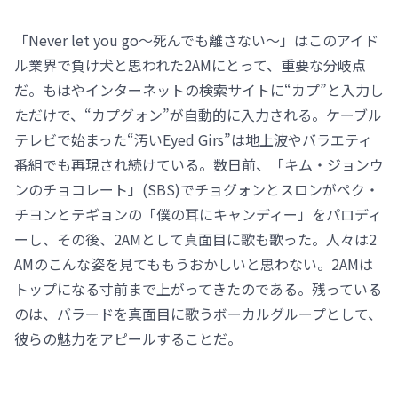
「Never let you go～死んでも離さない～」はこのアイド
ル業界で負け犬と思われた2AMにとって、重要な分岐点
だ。もはやインターネットの検索サイトに“カプ”と入力し
ただけで、“カプグォン”が自動的に入力される。ケーブル
テレビで始まった“汚いEyed Girs”は地上波やバラエティ
番組でも再現され続けている。数日前、「キム・ジョンウ
ンのチョコレート」(SBS)でチョグォンとスロンがペク・
チヨンとテギョンの「僕の耳にキャンディー」をパロディ
ーし、その後、2AMとして真面目に歌も歌った。人々は2
AMのこんな姿を見てももうおかしいと思わない。2AMは
トップになる寸前まで上がってきたのである。残っている
のは、バラードを真面目に歌うボーカルグループとして、
彼らの魅力をアピールすることだ。