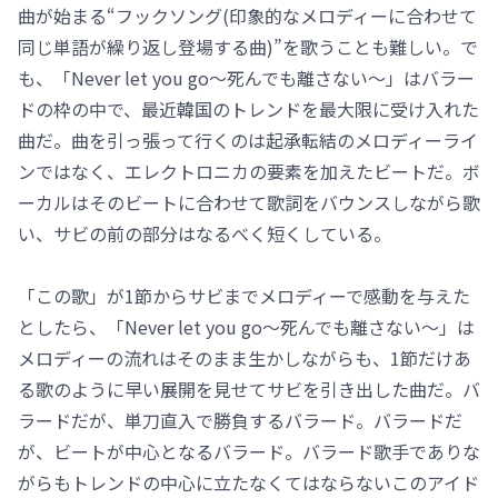
曲が始まる“フックソング(印象的なメロディーに合わせて
同じ単語が繰り返し登場する曲)”を歌うことも難しい。で
も、「Never let you go～死んでも離さない～」はバラー
ドの枠の中で、最近韓国のトレンドを最大限に受け入れた
曲だ。曲を引っ張って行くのは起承転結のメロディーライ
ンではなく、エレクトロニカの要素を加えたビートだ。ボ
ーカルはそのビートに合わせて歌詞をバウンスしながら歌
い、サビの前の部分はなるべく短くしている。
「この歌」が1節からサビまでメロディーで感動を与えた
としたら、「Never let you go～死んでも離さない～」は
メロディーの流れはそのまま生かしながらも、1節だけあ
る歌のように早い展開を見せてサビを引き出した曲だ。バ
ラードだが、単刀直入で勝負するバラード。バラードだ
が、ビートが中心となるバラード。バラード歌手でありな
がらもトレンドの中心に立たなくてはならないこのアイド