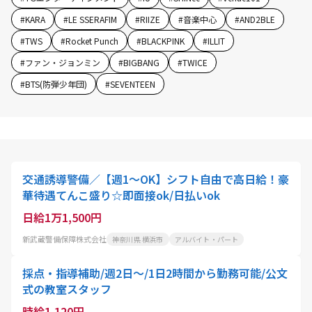
#
KARA
#
LE SSERAFIM
#
RIIZE
#
音楽中心
#
AND2BLE
#
TWS
#
Rocket Punch
#
BLACKPINK
#
ILLIT
#
ファン・ジョンミン
#
BIGBANG
#
TWICE
#
BTS(防弾少年団)
#
SEVENTEEN
交通誘導警備／【週1～OK】シフト自由で高日給！豪
華待遇てんこ盛り☆即面接ok/日払いok
日給1万1,500円
新武蔵警備保障株式会社
神奈川県 横浜市
アルバイト・パート
採点・指導補助/週2日～/1日2時間から勤務可能/公文
式の教室スタッフ
時給1,120円