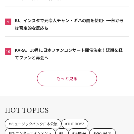
IU、インスタで元恋人チャン・ギハの曲を使用…一部から
9
は否定的な反応も
KARA、10月に日本ファンコンサート開催決定！延期を経
10
てファンと再会へ
もっと見る
HOT TOPICS
#
ミュージックバンク日本公演
#
THE BOYZ
#
YGエンターテインメント
#
IU
#
SHINee
#
Venue101