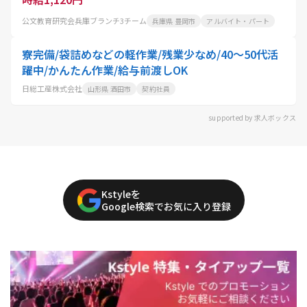
公文教育研究会兵庫ブランチ3チーム
兵庫県 豊岡市
アルバイト・パート
寮完備/袋詰めなどの軽作業/残業少なめ/40～50代活
躍中/かんたん作業/給与前渡しOK
日総工産株式会社
山形県 酒田市
契約社員
supported by 求人ボックス
Kstyleを
Google検索でお気に入り登録