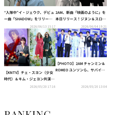
“入隊中”イ・ジェウク、デビュ
2AM、新曲「映画のように」を
ー曲「SHADOW」をリリー
本日リリース！ジヌン＆スロン
ス！2AM スロンがプロデュース
が制作に参加
2026/06/13 15:17
2026/06/04 19:21
に参加
【PHOTO】2AM チャンミン＆
ROMEO ユンソンら、サバイバ
【KNTV】チェ・スヨン（少女
ル番組「無名伝説」TOP7の記
時代）＆キム・ジェヨン共演
者懇談会に出席
『アイドルアイ』7月放送決
2026/05/20 17:16
2026/05/20 13:04
定！
RANKING