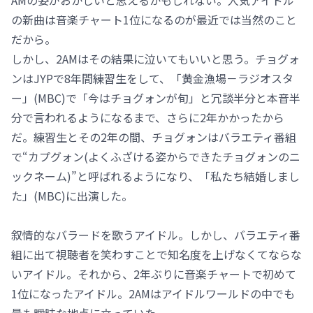
AMの姿がおかしいと思えるかもしれない。人気アイドル
の新曲は音楽チャート1位になるのが最近では当然のこと
だから。
しかし、2AMはその結果に泣いてもいいと思う。チョグォ
ンはJYPで8年間練習生をして、「黄金漁場－ラジオスタ
ー」(MBC)で「今はチョグォンが旬」と冗談半分と本音半
分で言われるようになるまで、さらに2年かかったから
だ。練習生とその2年の間、チョグォンはバラエティ番組
で“カプグォン(よくふざける姿からできたチョグォンのニ
ックネーム)”と呼ばれるようになり、「私たち結婚しまし
た」(MBC)に出演した。
叙情的なバラードを歌うアイドル。しかし、バラエティ番
組に出て視聴者を笑わすことで知名度を上げなくてならな
いアイドル。それから、2年ぶりに音楽チャートで初めて
1位になったアイドル。2AMはアイドルワールドの中でも