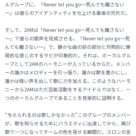
ルグループに、「Never let you go～死んでも離さない
～」は彼らのアイデンティティを仕上げる最後の欠片だ。
そして、2AMは「Never let you go～死んでも離さない
～」で彼らの歌声を完成させる。「Never let you go～死
んでも離さない～」で、静かな曲の前の部分と対照的に爆
発的な感じのするサビが印象的だ。それは、ボーカルグル
ープとして2AMのハーモニーが入っているからだ。メンバ
ーの誰かはメロディーを引っ張り、誰かは歌を豊かにし、
誰かは強い声を出して歌に力を加える。このようなハーモ
ニーから2AMはただ芸能活動をするアイドルではなく、一
つのボーカルグループであることを音楽的に証明する。
“与えられるのは歌しかなかった”このグループのメンバー
が、歌を知らせるためにバラエティに出演してから、再び
歌で一つになってチームの色を見せる瞬間だ。スロンの言