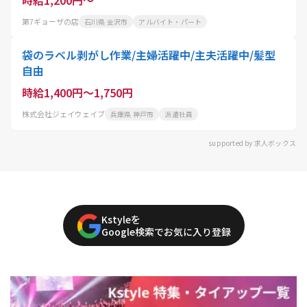
第7ギョーザの店
石川県 金沢市
アルバイト・パート
袋のラベル剥がし作業/主婦活躍中/主夫活躍中/髪型
自由
時給1,400円～1,750円
株式会社ジェイウェイブ
兵庫県 神戸市
派遣社員
supported by 求人ボックス
Kstyleを
Google検索でお気に入り登録