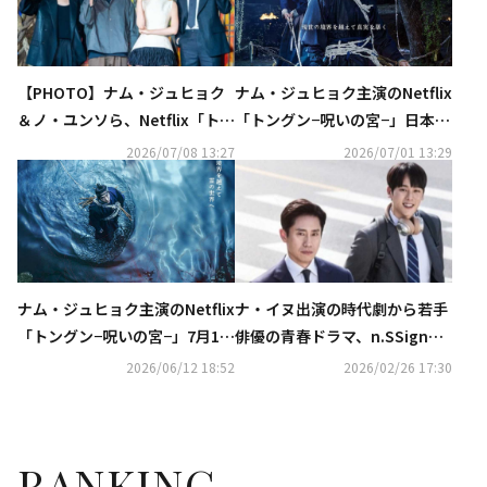
【PHOTO】ナム・ジュヒョク
ナム・ジュヒョク主演のNetflix
＆ノ・ユンソら、Netflix「トン
「トングン−呪いの宮−」日本版
グン−呪いの宮−」制作発表会に
本予告映像＆キーアート解禁！
2026/07/08 13:27
2026/07/01 13:29
出席
ナム・ジュヒョク主演のNetflix
ナ・イヌ出演の時代劇から若手
「トングン−呪いの宮−」7月17
俳優の青春ドラマ、n.SSign特
日より独占配信スタート
集まで！3月のCSホームドラマ
2026/06/12 18:52
2026/02/26 17:30
チャンネルも盛りだくさん
RANKING