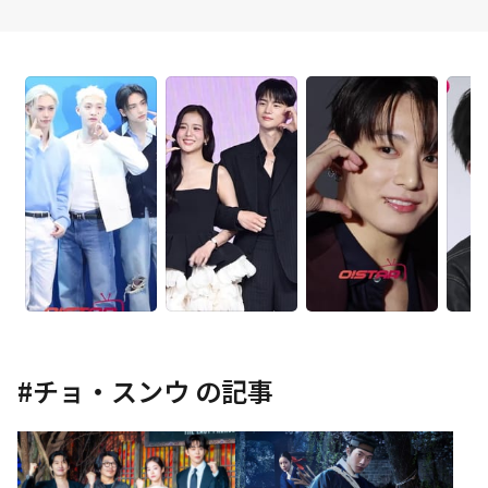
#
チョ・スンウ
の記事