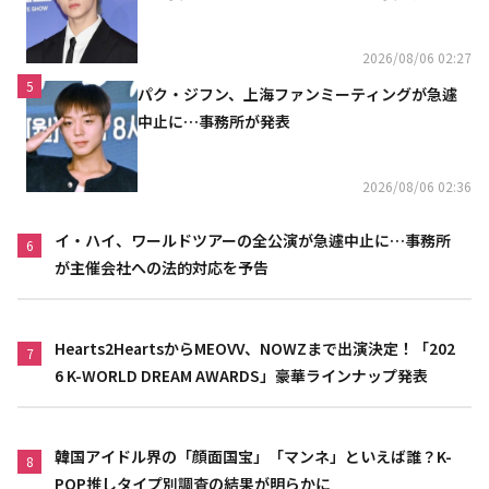
い」（動画あり）
2026/08/06 02:27
5
パク・ジフン、上海ファンミーティングが急遽
中止に…事務所が発表
2026/08/06 02:36
イ・ハイ、ワールドツアーの全公演が急遽中止に…事務所
6
が主催会社への法的対応を予告
Hearts2HeartsからMEOVV、NOWZまで出演決定！「202
7
6 K-WORLD DREAM AWARDS」豪華ラインナップ発表
韓国アイドル界の「顔面国宝」「マンネ」といえば誰？K-
8
POP推しタイプ別調査の結果が明らかに