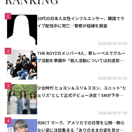
1
20代の日本人女性インフルエンサー、韓国でラ
イブ配信中に死亡…警察が経緯を調査
2026/08/06 02:59
2
THE BOYZのメンバー9人、新レーベルでグルー
プ活動を準備中「個人活動については別途契約
へ」
2026/08/06 01:58
3
少女時代 ヒョヨン＆ユリ＆スヨン、ユニット“ヒ
ョリス”として正式デビュー決定！SMが下半期
の計画を公開
2026/08/05 07:56
4
元NCT マーク、アメリカでの日常を公開…飾ら
ない姿に注目集まる「ありのままの姿を見せた