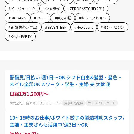
#
イ・ジュニョク
#
少女時代
#
ZEROBASEONE(ZB1)
#
BIGBANG
#
TWICE
#
東方神起
#
キム・スヒョン
#
BTS(防弾少年団)
#
SEVENTEEN
#
NewJeans
#
ミン・ヒジン
#
Kstyle PARTY
警備員/日払い 週1日～OK シフト自由&髪型・髪色・
ネイル全部OK Wワーク・学生・主婦 夫 大歓迎
日給1万1,200円～
株式会社一陽セキュリティサービス
東京都 新宿区
アルバイト・パート
10～15時のお仕事/ホワイト餃子の製造補助スタッフ/
主婦・主夫さんも活躍中/週3日～OK
時給1,200円～