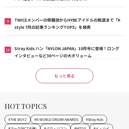
TWICEメンバーの移籍説からHYBEアイドルの脱退まで「K
9
style 7月の記事ランキングTOP5」を発表
Stray Kids ハン「NYLON JAPAN」10月号に登場！ロング
10
インタビューなど30ページの大ボリューム
もっと見る
HOT TOPICS
#
THE BOYZ
#
K-WORLD DREAM AWARDS
#
Stray Kids
#
マーク(NCT出身)
#
パク・ジフン
#
HITGS
#
イ・ハイ