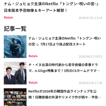
ナム・ジュヒョク主演のNetflix「トングン−呪いの宮−」
日本版本予告映像＆キーアート解禁！
2026/07/01 13:29
記事一覧
ナム・ジュヒョク主演のNetflix「トングン−呪い
の宮−」7月17日より独占配信スタート
2026/06/12 18:52
ナ・イヌ出演の時代劇から若手俳優の青春ドラ
マ、n.SSign特集まで！3月のCSホームドラマチ
ャンネルも盛りだくさん
2026/02/26 17:30
Netflixが2026年の韓国作品ラインナップを公
開！日韓俳優の共演やリメイク作が続々…予告映
像も話題に