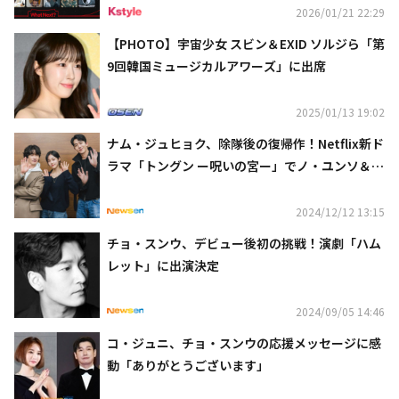
2026/01/21 22:29
【PHOTO】宇宙少女 スビン＆EXID ソルジら「第
9回韓国ミュージカルアワーズ」に出席
2025/01/13 19:02
ナム・ジュヒョク、除隊後の復帰作！Netflix新ド
ラマ「トングン ー呪いの宮ー」でノ・ユンソ＆チ
ョ・スンウと共演
2024/12/12 13:15
チョ・スンウ、デビュー後初の挑戦！演劇「ハム
レット」に出演決定
2024/09/05 14:46
コ・ジュニ、チョ・スンウの応援メッセージに感
動「ありがとうございます」