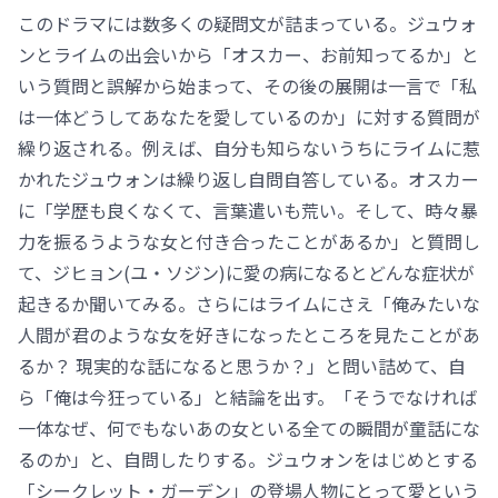
このドラマには数多くの疑問文が詰まっている。ジュウォ
ンとライムの出会いから「オスカー、お前知ってるか」と
いう質問と誤解から始まって、その後の展開は一言で「私
は一体どうしてあなたを愛しているのか」に対する質問が
繰り返される。例えば、自分も知らないうちにライムに惹
かれたジュウォンは繰り返し自問自答している。オスカー
に「学歴も良くなくて、言葉遣いも荒い。そして、時々暴
力を振るうような女と付き合ったことがあるか」と質問し
て、ジヒョン(ユ・ソジン)に愛の病になるとどんな症状が
起きるか聞いてみる。さらにはライムにさえ「俺みたいな
人間が君のような女を好きになったところを見たことがあ
るか？ 現実的な話になると思うか？」と問い詰めて、自
ら「俺は今狂っている」と結論を出す。「そうでなければ
一体なぜ、何でもないあの女といる全ての瞬間が童話にな
るのか」と、自問したりする。ジュウォンをはじめとする
「シークレット・ガーデン」の登場人物にとって愛という