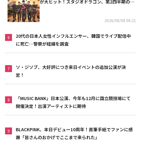
が大ヒット！スタジオドラゴン、第2四半期の売
上高が黒字に
2026/08/08 06:21
20代の日本人女性インフルエンサー、韓国でライブ配信中
6
に死亡…警察が経緯を調査
ソ・ジソブ、大好評につき来日イベントの追加公演が決
7
定！
「MUSIC BANK」日本公演、今年も12月に国立競技場にて
8
開催決定！出演アーティストに期待
BLACKPINK、本日デビュー10周年！直筆手紙でファンに感
9
謝「皆さんのおかげでここまで来られた」