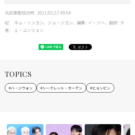
元記事配信日時 :
2011/01/17 09:54
記
キム・ソンヨン、ジョ・ジヨン、編集 : イ・ジヘ、翻訳 : チ
者 :
ェ・ユンジョン
TOPICS
#
ハ・ジウォン
#
シークレット・ガーデン
#
ヒョンビン