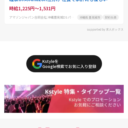
時給1,225円～1,531円
アマゾンジャパン合同会社 沖縄豊見城DS パートタイム
沖縄県 豊見城市
契約社員
supported by 求人ボックス
Kstyleを
Google検索でお気に入り登録