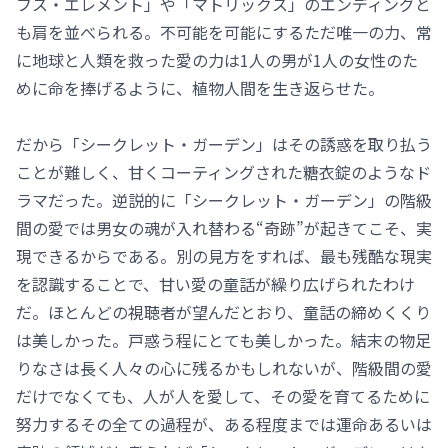
フス・エレメント」や「マトリックス」のエンディングと
も肩を並べられる。不可能を可能にするただ唯一の力、常
に地球と人類を救った愛の力は1人の男が1人の女性のた
めに命を捧げるように、植物人間を生き返らせた。
だから「シークレット・ガーデン」はその誘惑を取り払う
ことが難しく、甘くコーティングされた糖衣錠のようなド
ラマだった。逆説的に「シークレット・ガーデン」の階級
間の愛では男女の魂が入れ替わる“奇跡”が起きてこそ、実
現できるからである。別の見方をすれば、最も残酷な現実
を認識することで、甘い愛の童話が繰り広げられたわけ
だ。ほとんどの視聴者が望んだとおり、童話の締めくくり
は美しかった。戸惑う程にとても美しかった。結末の物足
りなさは長く人々の心に残るかもしれないが、階級間の愛
だけでなくても、人が人を愛して、その愛を育てるために
努力するその全ての過程が、ある程度までは運命あるいは