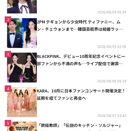
魔しないで」
2026/08/09 06:39
2
2PM テギョンから少女時代 ティファニー、ム
ン・チェウォンまで…韓国芸能界は結婚ラッシ
ュ
2026/08/09 02:56
3
BLACKPINK、デビュー10周年記念イベントに一
部ファンから不満の声も…ライブ配信で謝罪
「コミュニケーション不足だった」
2026/08/08 08:39
4
KARA、10月に日本ファンコンサート開催決定！
延期を経てファンと再会へ
2026/08/07 03:42
5
「鉄槌教師」「伝説のキッチン・ソルジャー」