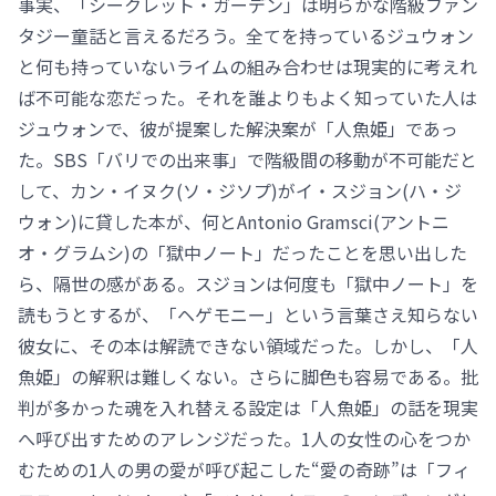
事実、「シークレット・ガーデン」は明らかな階級ファン
タジー童話と言えるだろう。全てを持っているジュウォン
と何も持っていないライムの組み合わせは現実的に考えれ
ば不可能な恋だった。それを誰よりもよく知っていた人は
ジュウォンで、彼が提案した解決案が「人魚姫」であっ
た。SBS「バリでの出来事」で階級間の移動が不可能だと
して、カン・イヌク(ソ・ジソプ)がイ・スジョン(ハ・ジ
ウォン)に貸した本が、何とAntonio Gramsci(アントニ
オ・グラムシ)の「獄中ノート」だったことを思い出した
ら、隔世の感がある。スジョンは何度も「獄中ノート」を
読もうとするが、「ヘゲモニー」という言葉さえ知らない
彼女に、その本は解読できない領域だった。しかし、「人
魚姫」の解釈は難しくない。さらに脚色も容易である。批
判が多かった魂を入れ替える設定は「人魚姫」の話を現実
へ呼び出すためのアレンジだった。1人の女性の心をつか
むための1人の男の愛が呼び起こした“愛の奇跡”は「フィ