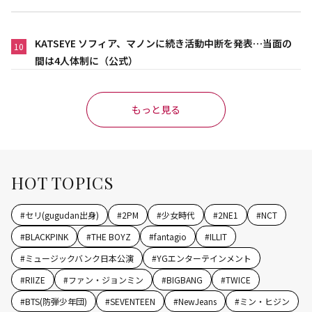
KATSEYE ソフィア、マノンに続き活動中断を発表…当面の
10
間は4人体制に（公式）
もっと見る
HOT TOPICS
#
セリ(gugudan出身)
#
2PM
#
少女時代
#
2NE1
#
NCT
#
BLACKPINK
#
THE BOYZ
#
fantagio
#
ILLIT
#
ミュージックバンク日本公演
#
YGエンターテインメント
#
RIIZE
#
ファン・ジョンミン
#
BIGBANG
#
TWICE
#
BTS(防弾少年団)
#
SEVENTEEN
#
NewJeans
#
ミン・ヒジン