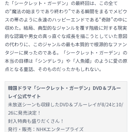
た「シークレット・ガーデン」の最終回は、この全て
の“魔法の始まりであり終わり”である瞬間をまるでメビウ
スの帯のように永遠のハッピーエンドである“奇跡”の中に
収めた。結局、典型的なジャンルを覆す階級に対する現実
的な認識や男女の真っ直ぐな成長を描こうとしていた意図
の代わりに、このジャンルの最も本質的で根源的なファン
タジーに戻ったのである。「シークレット・ガーデン」の
本当の目標は「シンデレラ」や「人魚姫」のように愛の原
点となる童話、そのものだったかもしれない。
韓国ドラマ「シークレット・ガーデン」DVD＆ブルー
レイ公式サイト
未放送シーンも収録したDVD＆ブルーレイが8/24と10/
26に発売決定！
封入特典も盛りだくさん！
発行・販売：NHKエンタープライズ