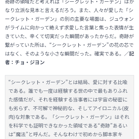
奇跡の領域だと考えれば「シークレット・ガーデン」はか
なり立派な見本と言えるだろう。また、人々が愛した「シ
ークレット・ガーデン」の別の主要な場面は、ジュウォン
がライムに向かって絶えず求愛した言葉と焦った表情が生
きていた、辛くて切実だった瞬間があったからだ。奇跡が
繋がっていた所は、“シークレット・ガーデン”の花の芯で
はなく、そのような小さな瞬間だった。確実である。
／記
者：チョ・ジヨン
“シークレット・ガーデン”とは結局、愛に対する比喩
である。誰でも一度は経験する世の中で最もありふれ
た感情だが、それを経験する当事者には宇宙の秘密に
も劣らず、不可解で神秘的な、そしてアイロニカル(皮
肉)な対象である。「シークレット・ガーデン」はそれ
を科学でも証明できなかった領域である“奇跡”あるい
は“魔法”と呼んだ。そんなわけで初めから脚本家キ