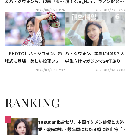
＆ハ・ジウォンら、映画「雨
演！KangNam、キアン84との
光」制作発表会に出席
コラボ曲「チキンと彼女」MV
2026/08/05 13:26
2026/07/23 13:52
公開
【PHOTO】ハ・ジウォン、始
ハ・ジウォン、本当に40代？大
球式に登場…美しい投球フォー
学生向けマガジンで24年ぶりに
ム
表紙モデルを務め話題
2026/07/17 12:02
2026/07/04 22:00
RANKING
1
gugudan出身セリ、中国イケメン俳優との熱
愛・破局説も…数年間にわたる噂に終止符「邪