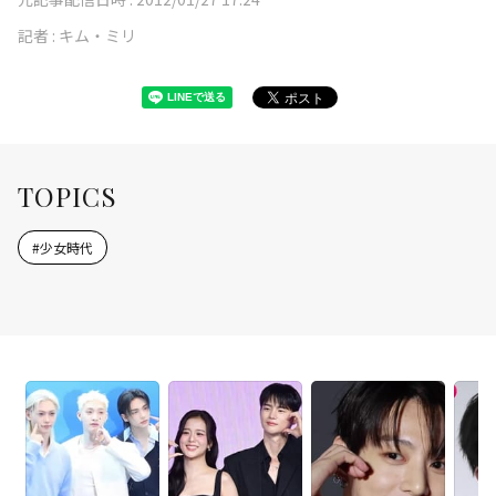
記者 :
キム・ミリ
TOPICS
#
少女時代