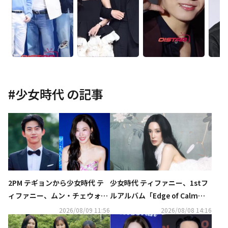
#
少女時代
の記事
2PM テギョンから少女時代 テ
少女時代 ティファニー、1stフ
ィファニー、ムン・チェウォン
ルアルバム「Edge of Calm」
まで…韓国芸能界は結婚ラッシ
コンセプトフォトを公開
2026/08/09 11:56
2026/08/08 14:16
ュ