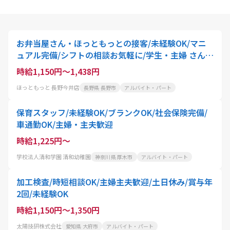
お弁当屋さん・ほっともっとの接客/未経験OK/マニ
ュアル完備/シフトの相談お気軽に/学生・主婦 さん活
躍中
時給1,150円～1,438円
ほっともっと 長野今井店
長野県 長野市
アルバイト・パート
保育スタッフ/未経験OK/ブランクOK/社会保険完備/
車通勤OK/主婦・主夫歓迎
時給1,225円～
学校法人清和学園 清和幼稚園
神奈川県 厚木市
アルバイト・パート
加工検査/時短相談OK/主婦主夫歓迎/土日休み/賞与年
2回/未経験OK
時給1,150円～1,350円
太陽技研株式会社
愛知県 大府市
アルバイト・パート