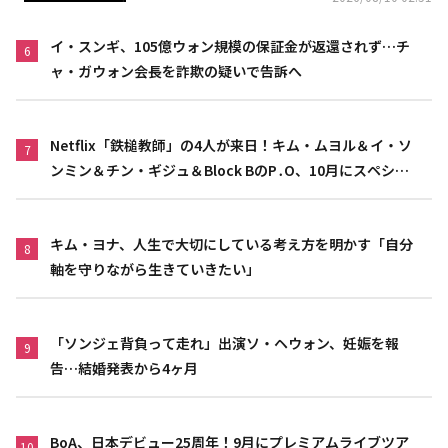
イ・スンギ、105億ウォン規模の保証金が返還されず…チ
6
ャ・ガウォン会長を詐欺の疑いで告訴へ
Netflix「鉄槌教師」の4人が来日！キム・ムヨル＆イ・ソ
7
ンミン＆チン・ギジュ＆Block BのP․O、10月にスペシャ
ルファンミーティング開催決定
キム・ヨナ、人生で大切にしている考え方を明かす「自分
8
軸を守りながら生きていきたい」
「ソンジェ背負って走れ」出演ソ・ヘウォン、妊娠を報
9
告…結婚発表から4ヶ月
BoA、日本デビュー25周年！9月にプレミアムライブツア
10