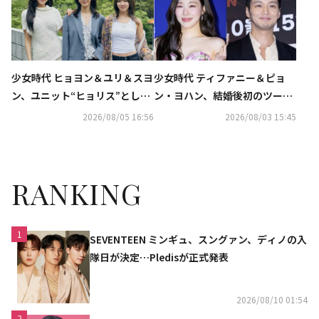
少女時代 ヒョヨン＆ユリ＆スヨ
少女時代 ティファニー＆ピョ
ン、ユニット“ヒョリス”として
ン・ヨハン、結婚後初のツーシ
正式デビュー決定！SMが下半
ョットをキャッチ…手をつない
2026/08/05 16:56
2026/08/03 15:45
期の計画を公開
で甘い雰囲気
RANKING
1
SEVENTEEN ミンギュ、スングァン、ディノの入
隊日が決定…Pledisが正式発表
2026/08/10 01:54
2