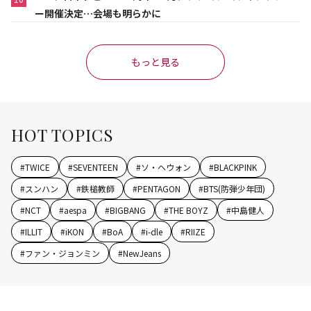
ー開催決定…会場も明らかに
もっと見る
HOT TOPICS
#
TWICE
#
SEVENTEEN
#
ソ・ヘウォン
#
BLACKPINK
#
スンハン
#
鉄槌教師
#
PENTAGON
#
BTS(防弾少年団)
#
NCT
#
aespa
#
BIGBANG
#
THE BOYZ
#
中島健人
#
ILLIT
#
iKON
#
BoA
#
i-dle
#
RIIZE
#
ファン・ジョンミン
#
NewJeans