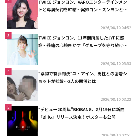
TWICE ジョンヨン、VAROエンターテインメン
トと専属契約を締結…実姉コン・スンヨンと同
じ事務所（公式）
2026/08/10 04:52
3
TWICE ジョンヨン、11年間所属したJYPに感
謝…移籍の心境明かす「グループを守り続け
る」
2026/08/10 05:53
4
“薬物で有罪判決”ユ・アイン、男性との密着シ
ョットが拡散…2人の関係とは
2026/08/10 03:22
5
“デビュー20周年”BIGBANG、8月19日に新曲
「BiiiG」リリース決定！ポスターも公開
2026/08/10 02:51