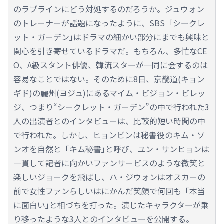
のラブラインにどう対処するのだろうか。ジュウォン
のトレーナーが話題になったように、SBS「シークレ
ット・ガーデン｣はドラマの細かい部分にまでも興味と
関心を引き寄せているドラマだ。もちろん、多忙なCE
O、A級スタント俳優、韓流スターが一同に会するのは
容易なことではない。そのために8日、京畿道(キョン
ギド)の麗州(ヨジュ)にあるマイム・ビジョン・ビレッ
ジ、つまり“シークレット・ガーデン”の中で行われた3
人の出演者とのインタビューは、比較的短い時間の中
で行われた。しかし、ヒョンビンは秘書役のキム・ソ
ンオを自然と「キム秘書｣と呼び、ユン・サンヒョンは
一貫して記者に向かいファンサービスのような微笑と
楽しいジョークを飛ばし、ハ・ジウォンはオスカーの
前で女性ファンらしいはにかんだ笑顔で何回も「本当
に面白い｣と相づちを打った。演じたキャラクターが乗
り移ったような3人とのインタビューを公開する。