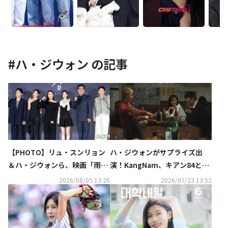
#
ハ・ジウォン
の記事
【PHOTO】リュ・スンリョン
ハ・ジウォンがサプライズ出
＆ハ・ジウォンら、映画「雨
演！KangNam、キアン84との
光」制作発表会に出席
コラボ曲「チキンと彼女」MV
2026/08/05 13:26
2026/07/23 13:52
公開