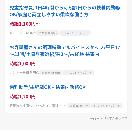
児童指導員/1日4時間から可/週2日からの扶養内勤務
OK/家庭と両立しやすい柔軟な働き方
時給1,100円～
ぬくもりの森 北光
北海道 札幌市
アルバイト・パート
お寿司屋さんの調理補助アルバイトスタッフ/平日17
～21時/土日昼夜選択/週3～/未経験 扶養内
時給1,080円
ことぶき寿司 亀田店
新潟県 新潟市
アルバイト・パート
歯科助手/未経験OK・扶養内勤務OK
時給1,280円
医療法人社団EVIDENS ぶばい歯科クリニック
東京都 府中市
アルバイト・パート
supported by 求人ボックス